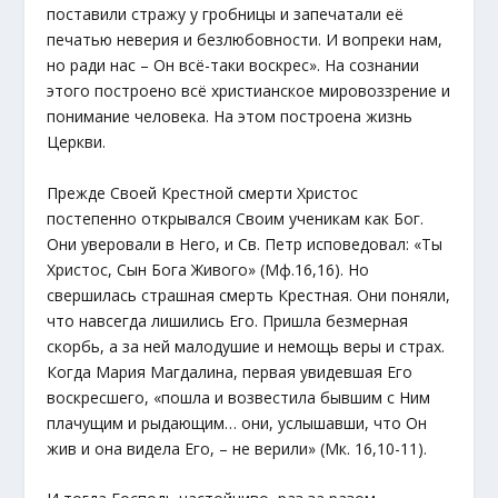
поставили стражу у гробницы и запечатали её
печатью неверия и безлюбовности. И вопреки нам,
но ради нас – Он всё-таки воскрес». На сознании
этого построено всё христианское мировоззрение и
понимание человека. На этом построена жизнь
Церкви.
Прежде Своей Крестной смерти Христос
постепенно открывался Своим ученикам как Бог.
Они уверовали в Него, и Св. Петр исповедовал: «Ты
Христос, Сын Бога Живого» (Мф.16,16). Но
свершилась страшная смерть Крестная. Они поняли,
что навсегда лишились Его. Пришла безмерная
скорбь, а за ней малодушие и немощь веры и страх.
Когда Мария Магдалина, первая увидевшая Его
воскресшего, «пошла и возвестила бывшим с Ним
плачущим и рыдающим… они, услышавши, что Он
жив и она видела Его, – не верили» (Мк. 16,10-11).