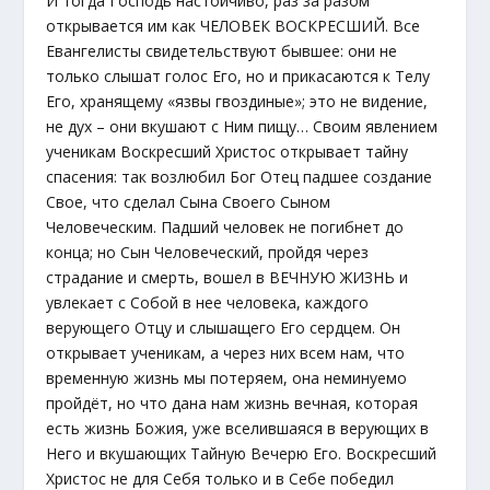
И тогда Господь настойчиво, раз за разом
открывается им как ЧЕЛОВЕК ВОСКРЕСШИЙ. Все
Евангелисты свидетельствуют бывшее: они не
только слышат голос Его, но и прикасаются к Телу
Его, хранящему «язвы гвоздиные»; это не видение,
не дух – они вкушают с Ним пищу… Своим явлением
ученикам Воскресший Христос открывает тайну
спасения: так возлюбил Бог Отец падшее создание
Свое, что сделал Сына Своего Сыном
Человеческим. Падший человек не погибнет до
конца; но Сын Человеческий, пройдя через
страдание и смерть, вошел в ВЕЧНУЮ ЖИЗНЬ и
увлекает с Собой в нее человека, каждого
верующего Отцу и слышащего Его сердцем. Он
открывает ученикам, а через них всем нам, что
временную жизнь мы потеряем, она неминуемо
пройдёт, но что дана нам жизнь вечная, которая
есть жизнь Божия, уже вселившаяся в верующих в
Него и вкушающих Тайную Вечерю Его. Воскресший
Христос не для Себя только и в Себе победил