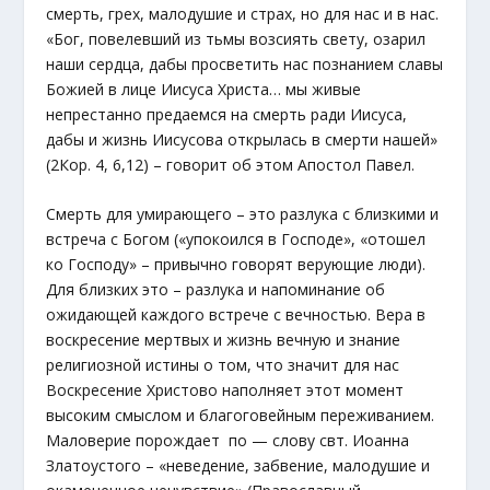
смерть, грех, малодушие и страх, но для нас и в нас.
«Бог, повелевший из тьмы возсиять свету, озарил
наши сердца, дабы просветить нас познанием славы
Божией в лице Иисуса Христа… мы живые
непрестанно предаемся на смерть ради Иисуса,
дабы и жизнь Иисусова открылась в смерти нашей»
(2Кор. 4, 6,12) – говорит об этом Апостол Павел.
Смерть для умирающего – это разлука с близкими и
встреча с Богом («упокоился в Господе», «отошел
ко Господу» – привычно говорят верующие люди).
Для близких это – разлука и напоминание об
ожидающей каждого встрече с вечностью. Вера в
воскресение мертвых и жизнь вечную и знание
религиозной истины о том, что значит для нас
Воскресение Христово наполняет этот момент
высоким смыслом и благоговейным переживанием.
Маловерие порождает по — слову свт. Иоанна
Златоустого – «неведение, забвение, малодушие и