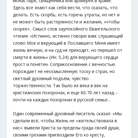
монастыре, священника или архиерея в храме.
Здесь все знают как себя вести, что сказать, что
делать. Есть скорбь, есть горечь утраты, но нет и
не может быть растерянности и желания, «чтобы
скорее».. Смысл слов заупокойного Евангельского
чтения: «Истинно, истинно говорю вам: слушающий
слово Мое и верующий в Пославшего Меня имеет
жизнь вечную, и на суд не приходит, но перешел от
смерти в жизнь» (Ин. 5,24) для верующего сердца
прост и понятен. Соприкосновение с вечностью
порождает не неосмысленную тоску и страх, но
светлый духовный подъём, чувство
торжественности. Так было из века в век на
христианских похоронах, и еще 60-70 лет назад –
почти на каждых похоронах в русской семье…
Один современный духовный писатель сказал: «Мы
сделали всё, чтобы Жизнь не «жительствовала в
нас»: вывели Христа за пределы града своей души,
своими грехами пригвоздили Его ко кресту,