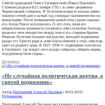
Святой праведный Павел Таганрогский (Павел Павлович
Стожков) родился 8/21 ноября 1792 г. в семье дворянина
Черниговской губернии. В 16-летнем возрасте юноша тайно
покинул отчий дом и целый год совершал паломничество по
монастырям. После возвращения домой отец сурово наказал
его. Когда Павлу исполнилось 25 лет, отец, видя его
непреклонную решимость посвятить себя служению Господу,
разделил свое имущество между ним и его старшим братом
Иваном. Получив большое наследство, молодой подвижник
раздал его Христа ради и, взяв благословение у отца, навсегда
ушел из родного дома. В 1825–1830 гг. подвижник поселился
в Таганроге, где вокруг него вскоре собралась община мирян,
под руководством старца...
Подробнее
«Не случайная политическая жертва, а
святой подвижник»
Автор
Протоиерей Алексей Лысиков
|
30.03.2019
|
Публикации
Протоиерей Алексей Лысиков рассказывает о канонизации