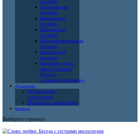
часовня
Георгиевская
часовня
Никольская
часовня
Павловская
часовня
Пантелеимоновская
часовня
Покровская
часовня
Часовня в честь
иконы Божией
Матери
«Скоропослушница»
Духовенство
Духовенство
благочиния
Почившие священники
Контакты
Выберите страницу