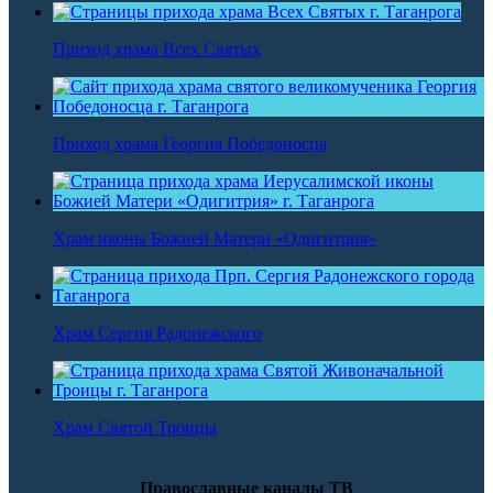
Приход храма Всех Святых
Приход храма Георгия Победоносца
Храм иконы Божией Матери «Одигитрия»
Храм Сергия Радонежского
Храм Святой Троицы
Православные каналы ТВ