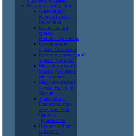
Утраченные храмы
Неклиновский район
Александро-
Невский храм с.
Вареновка
Вознесенский
храм с.
Новобессергеневка
Всехсвятский
храм с. Синявское
Крестовоздвиженский
храм с. Троицкое
Магдалининский
храм с. Андреево-
Мелентьево
Магдалининский
храм с. Красный
Десант
Храм иконы
Божией Матери
«Неупиваемая
Чаша» х.
Дарагановка
Никольский храм
с. Весело-