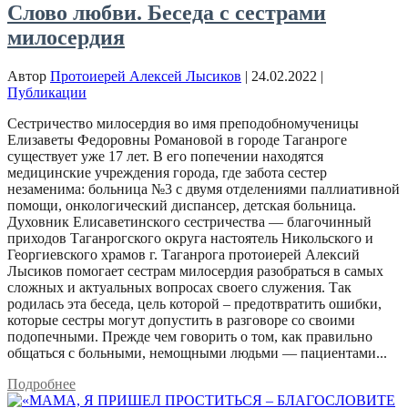
Слово любви. Беседа с сестрами
милосердия
Автор
Протоиерей Алексей Лысиков
|
24.02.2022
|
Публикации
Сестричество милосердия во имя преподобномученицы
Елизаветы Федоровны Романовой в городе Таганроге
существует уже 17 лет. В его попечении находятся
медицинские учреждения города, где забота сестер
незаменима: больница №3 с двумя отделениями паллиативной
помощи, онкологический диспансер, детская больница.
Духовник Елисаветинского сестричества — благочинный
приходов Таганрогского округа настоятель Никольского и
Георгиевского храмов г. Таганрога протоиерей Алексий
Лысиков помогает сестрам милосердия разобраться в самых
сложных и актуальных вопросах своего служения. Так
родилась эта беседа, цель которой – предотвратить ошибки,
которые сестры могут допустить в разговоре со своими
подопечными. Прежде чем говорить о том, как правильно
общаться с больными, немощными людьми — пациентами...
Подробнее