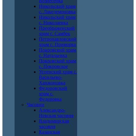
Вознесенка
Никольский храм
с. Лакедемоновка
Никольский храм
с. Николаевка
Преображенский
храм с. Самбек
Петропавловский
храм с. Приморка
Покровский храм
с. Натальевка
Покровский храм
с. Покровское
Успенский храм с.
Васильево-
Ханжоновка
Федоровский
храм с.
Федоровка
Часовни
Александро-
Невская часовня
Владимирская
часовня
Казанская