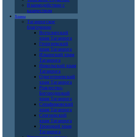
Взаимодействие с
казачеством
Храмы
Таганрогское
благочиние
Всехсвятский
храм Таганрога
Георгиевский
храм Таганрога
Ильинский храм
Таганрога
Никольский храм
Таганрога
Одигитриевский
храм Таганрога
Рождество-
Богородицкий
храм Таганрога
Серафимовский
храм Таганрога
Сергиевский
храм Таганрога
Троицкий храм
Таганрога