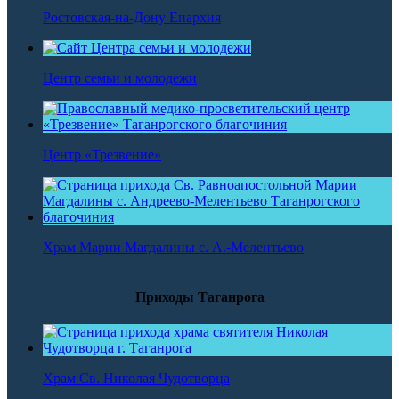
Ростовская-на-Дону Епархия
Центр семьи и молодежи
Центр «Трезвение»
Храм Марии Магдалины с. А.-Мелентьево
Приходы Таганрога
Храм Св. Николая Чудотворца