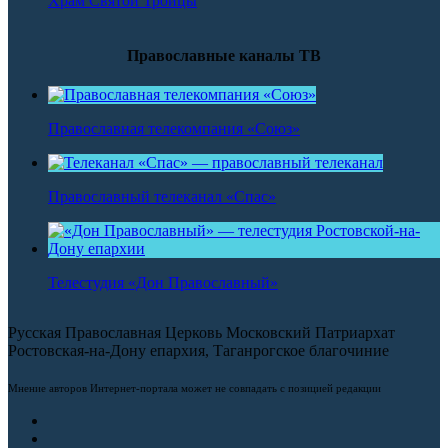
Храм Святой Троицы
Православные каналы ТВ
Православная телекомпания «Союз»
Православный телеканал «Спас»
Телестудия «Дон Православный»
Русская Православная Церковь Московский Патриархат
Ростовская-на-Дону епархия, Таганрогское благочиние
Мнение авторов Интернет-портала может не совпадать с позицией редакции