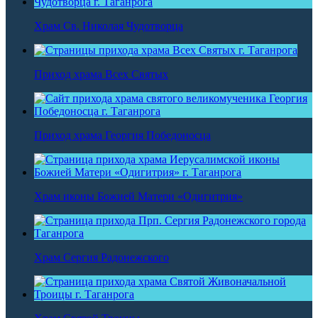
Храм Св. Николая Чудотворца
Приход храма Всех Святых
Приход храма Георгия Победоносца
Храм иконы Божией Матери «Одигитрия»
Храм Сергия Радонежского