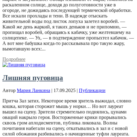
раскаленном солнце, доходя до полуготовности уже в
огороде, не дожидаясь последующей термической обработки.
Все искали прохлады и тени. В надежде отыскать
живительной воды под листок лопуха залетел воробей. —
Какой же день жаркий, я таких деньков и не припомню, —
пропищал воробей, обращаясь к кабачку, уже желтевшему на
солнцепеке. — Ух, — в подтверждение пропыхтел кабачок. —
А вот мне бабушка когда-то рассказывала про такую жару,
вымотавшую всех:...
Подробнее
Лишняя пуговица
Автор
Мария Ланкина
|
17.09.2025
|
Публикации
Притча Зал затих. Некоторое время зритель выжидал, словно
кошка, которая сторожит мышь у норки… Но вот лауреат
вышел на сцену. Зрители стремительно поднялись, цунами
оваций накрыло героя. Восторженные крики прорывались
сквозь гром аплодисментов, публика ликовала. Волны
почитания набегали на сцену, откатывались в зал и с новой
силой обожания разбивались о начищенные туфли лауреата.