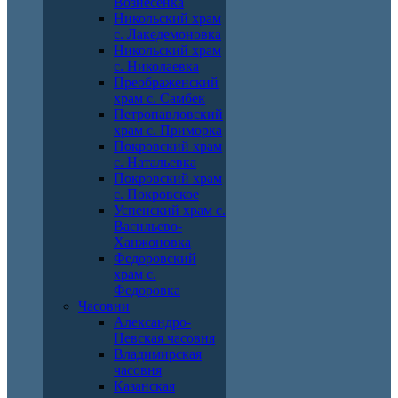
Вознесенка
Никольский храм
с. Лакедемоновка
Никольский храм
с. Николаевка
Преображенский
храм с. Самбек
Петропавловский
храм с. Приморка
Покровский храм
с. Натальевка
Покровский храм
с. Покровское
Успенский храм с.
Васильево-
Ханжоновка
Федоровский
храм с.
Федоровка
Часовни
Александро-
Невская часовня
Владимирская
часовня
Казанская