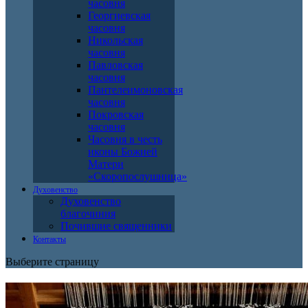
часовня
Георгиевская
часовня
Никольская
часовня
Павловская
часовня
Пантелеимоновская
часовня
Покровская
часовня
Часовня в честь
иконы Божией
Матери
«Скоропослушница»
Духовенство
Духовенство
благочиния
Почившие священники
Контакты
Выберите страницу