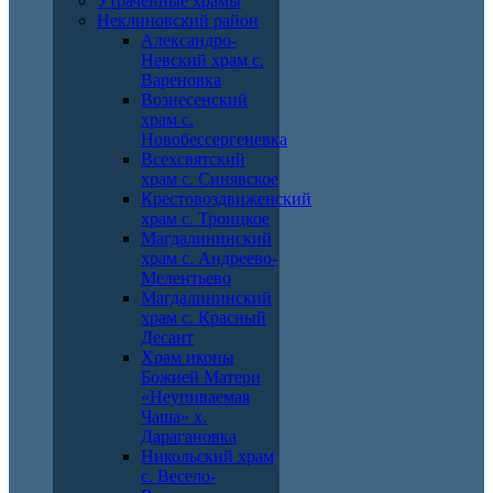
Утраченные храмы
Неклиновский район
Александро-
Невский храм с.
Вареновка
Вознесенский
храм с.
Новобессергеневка
Всехсвятский
храм с. Синявское
Крестовоздвиженский
храм с. Троицкое
Магдалининский
храм с. Андреево-
Мелентьево
Магдалининский
храм с. Красный
Десант
Храм иконы
Божией Матери
«Неупиваемая
Чаша» х.
Дарагановка
Никольский храм
с. Весело-