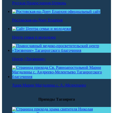
Русская Православная Церковь
Ростовская-на-Дону Епархия
Центр семьи и молодежи
Центр «Трезвение»
Храм Марии Магдалины с. А.-Мелентьево
Приходы Таганрога