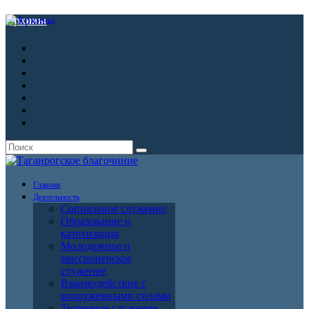
Архивы
Главная
Деятельность
Социальное служение
Образование и
катехизация
Молодежное и
миссионерское
служение
Взаимодействие с
вооруженными силами
Тюремное служение