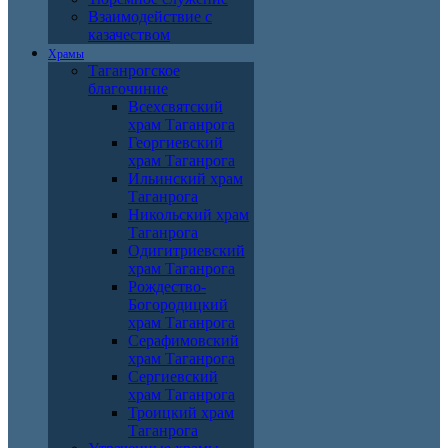
Взаимодействие с
казачеством
Храмы
Таганрогское
благочиние
Всехсвятский
храм Таганрога
Георгиевский
храм Таганрога
Ильинский храм
Таганрога
Никольский храм
Таганрога
Одигитриевский
храм Таганрога
Рождество-
Богородицкий
храм Таганрога
Серафимовский
храм Таганрога
Сергиевский
храм Таганрога
Троицкий храм
Таганрога