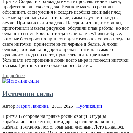
Притча Собрались однажды вместе прославленные ткачи,
профессионалы своего дела. Великие мастера решили
объединить свои умения и создать необыкновенный плед.
Самый красивый, самый теплый, самый лучший плед на
Земле. Принялись они за дело. Настроили ткацкие станки,
приготовили макеты рисунков, обсудили план работы, но вот
беда: нитей нет. Бросили тогда ткачи клич: «Люди добрые,
готовые бескорыстно принести для самого красивого пледа на
свете ниточки, принесите нити черные и белые. А люди
бедные, готовые за недорого продать нити для самого
красивого пледа на свете, принесите нити цветные».
Услышали это прошение люди всего мира и понесли ниточки
ткачам. Цветных нитей было много: были...
Подробнее
Источник силы
Автор
Мария Ланкина
|
28.11.2025
|
Публикации
Притча В огороде на грядке росли овощи. Огурцы
карабкались по плетню, помидоры краснели на ветках,
кабачки прятались под огромными листами. Лето выдалось
жаркое и засушливое. Овощи изнывали от жары, томились на