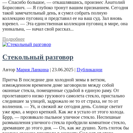
— Спасибо большое, — откашлявшись, произнес Анатолий
Борисович. — Я глубоко тронут вашим признанием. Сегодня
такой замечательный день, я сумел собрать полную
коллекцию пуговиц и представил ее на ваш суд. Зал вновь
взревел. — Эта единственная коллекция пуговиц в мире, она
уникальна, — начал свой рассказ...
Подробнее
Стекольный разговор
Автор
Мария Ланкина
|
23.06.2025
|
Публикации
Притча В последние дни холодной зимы в ветхом,
изможденном временем доме заговорили между собой
оконные стекла, помещенные судьбой в единую раму. От
пролетавшего низко грузового самолета стекло, пристально
следившее за улицей, задрожало не то от страха, не то от
волнения. — Ух, и свежий же сегодня день. Солнце светит
уже ярко, а мороз крепкий. Как же я устало от этого холода.
Бррр, — прозвякало пыльное уличное стекло. Неспешные
размышления уличного стекла пробудили комнатное стекло,
дремавшее до этого дня. — Ох, как же душно. Хоть глоток бы