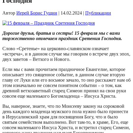
Господня
Автор
Иерей Борис Гущин
|
14.02.2024
|
Публикации
Дорогие друзья, братья и сестры! 15 февраля мы с вами
торжественно отмечаем праздник Сретения Господня.
Слово «Сретенье» на церковно-славянском означает
«встреча», и в данном случае мы говорим о встрече двух эпох,
двух заветов – Ветхого и Нового.
Если мы с вами прочитаем праздничное Евангелие, которое
описывает это священное событие, в данном случае вторую
главу от Луки или его восьмое зачало, то оно расскажет нам об
этом изначально не совсем понятном событии – о том, как
древний ветхозаветный старец Симеон принял на свои руки
совсем еще маленького Богомладенца – Иисуса Христа.
Вы, наверное, знаете, что по Моисееву закону на сороковой
день каждого младенца мужского пола нужно было принести
в Иерусалимский храм для посвящения Богу, что и было
святым семейством выполнено. Вот там-то, в храме, Его, еще
совсем маленького Иисуса Христа, и встретил старец Симеон,
которого наша традиция называет Богоприимцем.