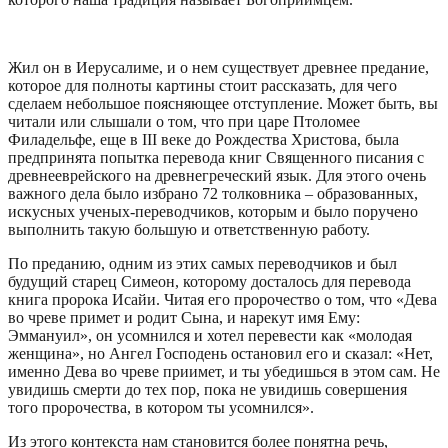
Жил он в Иерусалиме, и о нем существует древнее предание,
которое для полноты картины стоит рассказать, для чего
сделаем небольшое поясняющее отступление. Может быть, вы
читали или слышали о том, что при царе Птоломее
Филадельфе, еще в III веке до Рождества Христова, была
предпринята попытка перевода книг Священного писания с
древнееврейского на древнегреческий язык. Для этого очень
важного дела было избрано 72 толковника – образованных,
искусных ученых-переводчиков, которым и было поручено
выполнить такую большую и ответственную работу.
По преданию, одним из этих самых переводчиков и был
будущий старец Симеон, которому досталось для перевода
книга пророка Исайи. Читая его пророчество о том, что «Дева
во чреве примет и родит Сына, и нарекут имя Ему:
Эммануил», он усомнился и хотел перевести как «молодая
женщина», но Ангел Господень остановил его и сказал: «Нет,
именно Дева во чреве приимет, и ты убедишься в этом сам. Не
увидишь смерти до тех пор, пока не увидишь совершения
того пророчества, в котором ты усомнился».
Из этого контекста нам становится более понятна речь,