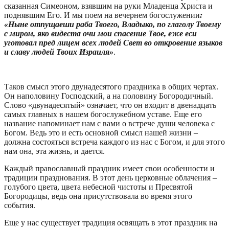
сказанная Симеоном, взявшим на руки Младенца Христа и
поднявшим Его. И мы поем на вечернем богослужении
:
«Нынe отпущаеши раба Твоего, Владыко, по глаголу Твоему
с миром, яко видеста очи мои спасение Твое, еже еси
уготовал пред лицем всех людей Свет во откровение языков
и славу людей Твоих Израиля»
.
Таков смысл этого двунадесятого праздника в общих чертах.
Он наполовину Господский, а на половину Богородичный.
Слово «двунадесятый» означает, что он входит в двенадцать
самых главных в нашем богослужебном уставе. Еще его
название напоминает нам с вами о встрече души человека с
Богом. Ведь это и есть основной смысл нашей жизни –
должна состояться встреча каждого из нас с Богом, и для этого
нам она, эта жизнь, и дается.
Каждый православный праздник имеет свои особенности и
традиции празднования. В этот день церковные облачения –
голубого цвета, цвета небесной чистоты и Пресвятой
Богородицы, ведь она присутствовала во время этого
события.
Еще у нас существует традиция освящать в этот праздник на