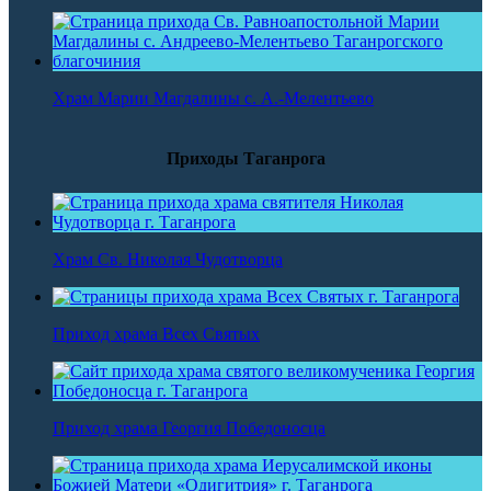
Храм Марии Магдалины с. А.-Мелентьево
Приходы Таганрога
Храм Св. Николая Чудотворца
Приход храма Всех Святых
Приход храма Георгия Победоносца