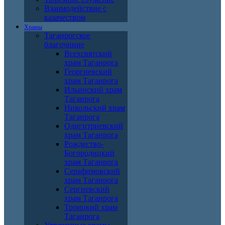
Взаимодействие с
казачеством
Храмы
Таганрогское
благочиние
Всехсвятский
храм Таганрога
Георгиевский
храм Таганрога
Ильинский храм
Таганрога
Никольский храм
Таганрога
Одигитриевский
храм Таганрога
Рождество-
Богородицкий
храм Таганрога
Серафимовский
храм Таганрога
Сергиевский
храм Таганрога
Троицкий храм
Таганрога