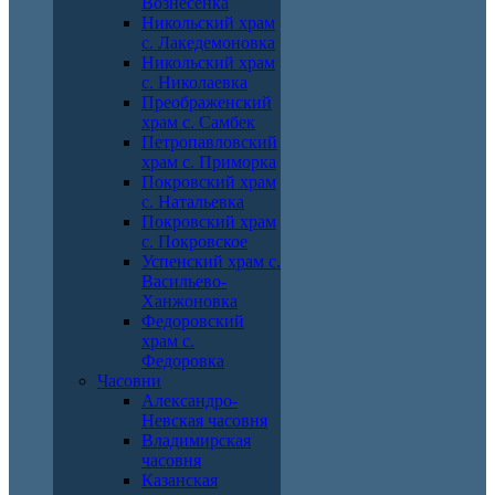
Вознесенка
Никольский храм
с. Лакедемоновка
Никольский храм
с. Николаевка
Преображенский
храм с. Самбек
Петропавловский
храм с. Приморка
Покровский храм
с. Натальевка
Покровский храм
с. Покровское
Успенский храм с.
Васильево-
Ханжоновка
Федоровский
храм с.
Федоровка
Часовни
Александро-
Невская часовня
Владимирская
часовня
Казанская