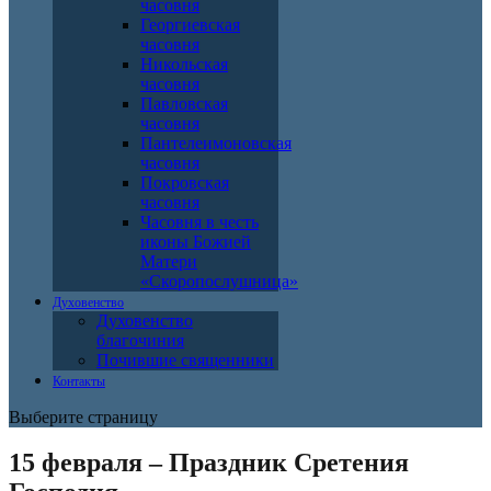
часовня
Георгиевская
часовня
Никольская
часовня
Павловская
часовня
Пантелеимоновская
часовня
Покровская
часовня
Часовня в честь
иконы Божией
Матери
«Скоропослушница»
Духовенство
Духовенство
благочиния
Почившие священники
Контакты
Выберите страницу
15 февраля – Праздник Сретения