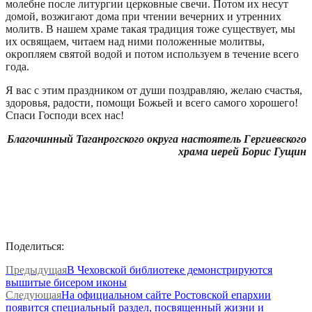
молебне после литургии церковные свечи. Потом их несут
домой, возжигают дома при чтении вечерних и утренних
молитв. В нашем храме такая традиция тоже существует, мы
их освящаем, читаем над ними положенные молитвы,
окропляем святой водой и потом используем в течение всего
года.
Я вас с этим праздником от души поздравляю, желаю счастья,
здоровья, радости, помощи Божьей и всего самого хорошего!
Спаси Господи всех нас!
Благочинный Таганрогского округа настоятель Гергиевского
храма иерей Борис Гущин
Поделиться:
Предыдущая
В Чеховской библиотеке демонстрируются
вышитые бисером иконы
Следующая
На официальном сайте Ростовской епархии
появится специальный раздел, посвященный жизни и