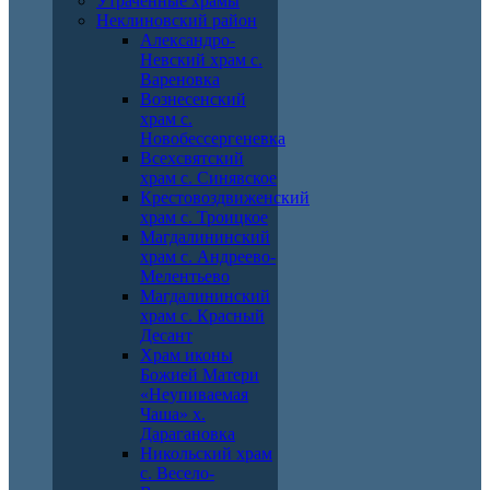
Утраченные храмы
Неклиновский район
Александро-
Невский храм с.
Вареновка
Вознесенский
храм с.
Новобессергеневка
Всехсвятский
храм с. Синявское
Крестовоздвиженский
храм с. Троицкое
Магдалининский
храм с. Андреево-
Мелентьево
Магдалининский
храм с. Красный
Десант
Храм иконы
Божией Матери
«Неупиваемая
Чаша» х.
Дарагановка
Никольский храм
с. Весело-