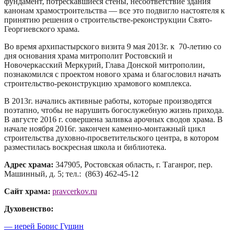
фундамент, потрескавшиеся стены, несоответствие здания
канонам храмостроительства — все это подвигло настоятеля к
принятию решения о строительстве-реконструкции Свято-
Георгиевского храма.
Во время архипастырского визита 9 мая 2013г. к 70-летию со
дня основания храма митрополит Ростовский и
Новочеркасский Меркурий, Глава Донской митрополии,
познакомился с проектом нового храма и благословил начать
строительство-реконструкцию храмового комплекса.
В 2013г. начались активные работы, которые производятся
поэтапно, чтобы не нарушить богослужебную жизнь прихода.
В августе 2016 г. совершена заливка арочных сводов храма. В
начале ноября 2016г. закончен каменно-монтажный цикл
строительства духовно-просветительского центра, в котором
разместилась воскресная школа и библиотека.
Адрес храма:
347905, Ростовская область, г. Таганрог, пер.
Машинный, д. 5; тел.: (863) 462-45-12
Сайт храма:
pravcerkov.ru
Духовенство:
— иерей Борис Гущин