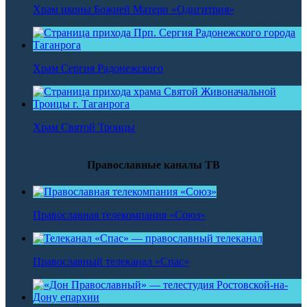
Храм иконы Божией Матери «Одигитрия»
Храм Сергия Радонежского
Храм Святой Троицы
Православные каналы ТВ
Православная телекомпания «Союз»
Православный телеканал «Спас»