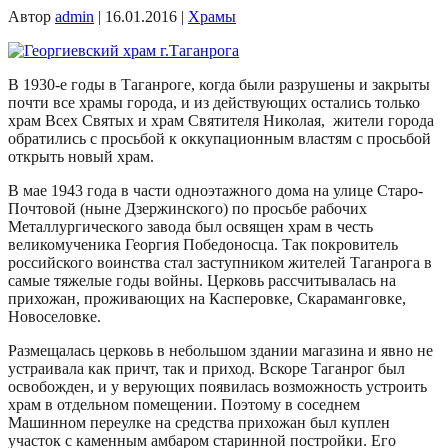
Автор
admin
|
16.01.2016
|
Храмы
В 1930-е годы в Таганроге, когда были разрушены и закрыты
почти все храмы города, и из действующих остались только
храм Всех Святых и храм Святителя Николая, жители города
обратились с просьбой к оккупационным властям с просьбой
открыть новый храм.
В мае 1943 года в части одноэтажного дома на улице Старо-
Почтовой (ныне Дзержинского) по просьбе рабочих
Металлургического завода был освящен храм в честь
великомученика Георгия Победоносца. Так покровитель
российского воинства стал заступником жителей Таганрога в
самые тяжелые годы войны. Церковь рассчитывалась на
прихожан, проживающих на Касперовке, Скараманговке,
Новоселовке.
Размещалась церковь в небольшом здании магазина и явно не
устраивала как причт, так и приход. Вскоре Таганрог был
освобожден, и у верующих появилась возможность устроить
храм в отдельном помещении. Поэтому в соседнем
Машинном переулке на средства прихожан был куплен
участок с каменным амбаром старинной постройки. Его