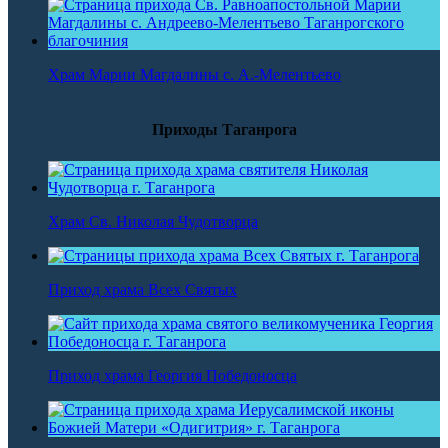
Храм Марии Магдалины с. А.-Мелентьево
Приходы Таганрога
Храм Св. Николая Чудотворца
Приход храма Всех Святых
Приход храма Георгия Победоносца