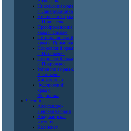
Вознесенка
Никольский храм
с. Лакедемоновка
Никольский храм
с. Николаевка
Преображенский
храм с. Самбек
Петропавловский
храм с. Приморка
Покровский храм
с. Натальевка
Покровский храм
с. Покровское
Успенский храм с.
Васильево-
Ханжоновка
Федоровский
храм с.
Федоровка
Часовни
Александро-
Невская часовня
Владимирская
часовня
Казанская