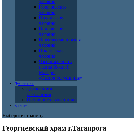
часовня
Георгиевская
часовня
Никольская
часовня
Павловская
часовня
Пантелеимоновская
часовня
Покровская
часовня
Часовня в честь
иконы Божией
Матери
«Скоропослушница»
Духовенство
Духовенство
благочиния
Почившие священники
Контакты
Выберите страницу
Георгиевский храм г.Таганрога