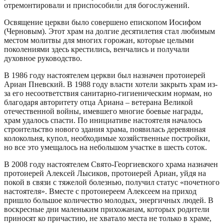
отремонтировали и приспособили для богослужений.
Освящение церкви было совершено епископом Иосифом
(Черновым). Этот храм на долгие десятилетия стал любимым
местом молитвы для многих горожан, которые целыми
поколениями здесь крестились, венчались и получали
духовное руководство.
В 1986 году настоятелем церкви был назначен протоиерей
Ариан Пневский. В 1988 году власти хотели закрыть храм из-
за его несоответствия санитарно-гигиеническим нормам, но
благодаря авторитету отца Ариана – ветерана Великой
отечественной войны, имевшего многие боевые награды,
храм удалось спасти. По инициативе настоятеля началось
строительство нового здания храма, появилась деревянная
колокольня, купол, необходимые хозяйственные постройки,
но все это умещалось на небольшом участке в шесть соток.
В 2008 году настоятелем Свято-Георгиевского храма назначен
протоиерей Алексей Лысиков, протоиерей Ариан, уйдя на
покой в связи с тяжелой болезнью, получил статус «почетного
настоятеля». Вместе с протоиереем Алексеем на приход
пришло большое количество молодых, энергичных людей. В
воскресные дни маленьким прихожанам, которых родители
приносят ко причастию, не хватало места не только в храме,