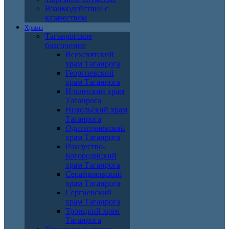
Взаимодействие с
казачеством
Храмы
Таганрогское
благочиние
Всехсвятский
храм Таганрога
Георгиевский
храм Таганрога
Ильинский храм
Таганрога
Никольский храм
Таганрога
Одигитриевский
храм Таганрога
Рождество-
Богородицкий
храм Таганрога
Серафимовский
храм Таганрога
Сергиевский
храм Таганрога
Троицкий храм
Таганрога