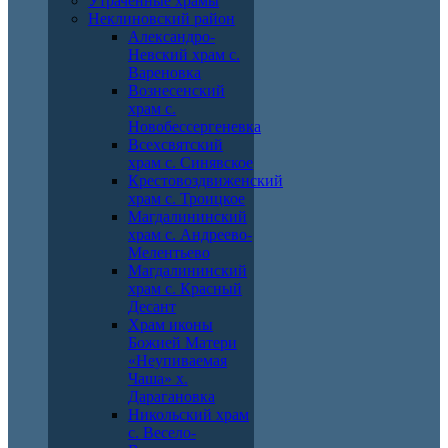
Утраченные храмы
Неклиновский район
Александро-
Невский храм с.
Вареновка
Вознесенский
храм с.
Новобессергеневка
Всехсвятский
храм с. Синявское
Крестовоздвиженский
храм с. Троицкое
Магдалининский
храм с. Андреево-
Мелентьево
Магдалининский
храм с. Красный
Десант
Храм иконы
Божией Матери
«Неупиваемая
Чаша» х.
Дарагановка
Никольский храм
с. Весело-