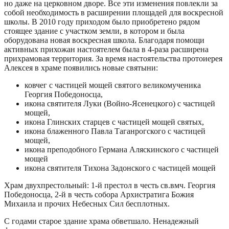
но даже на церковном дворе. Все эти изменения повлекли за
собой необходимость в расширении площадей для воскресной
школы. В 2010 году приходом было приобретено рядом
стоящее здание с участком земли, в котором и была
оборудована новая воскресная школа. Благодаря помощи
активных прихожан настоятелем была в 4-раза расширена
прихрамовая территория. За время настоятельства протоиерея
Алексея в храме появились новые святыни:
ковчег с частицей мощей святого великомученика
Георгия Победоносца,
икона святителя Луки (Войно-Ясенецкого) с частицей
мощей,
икона Глинских старцев с частицей мощей святых,
икона блаженного Павла Таганрогского с частицей
мощей,
икона преподобного Германа Аляскинского с частицей
мощей
икона святителя Тихона Задонского с частицей мощей
Храм двухпрестольный: 1-й престол в честь св.вмч. Георгия
Победоносца, 2-й в честь собора Архистратига Божия
Михаила и прочих Небесных Сил бесплотных.
С годами старое здание храма обветшало. Ненадежный