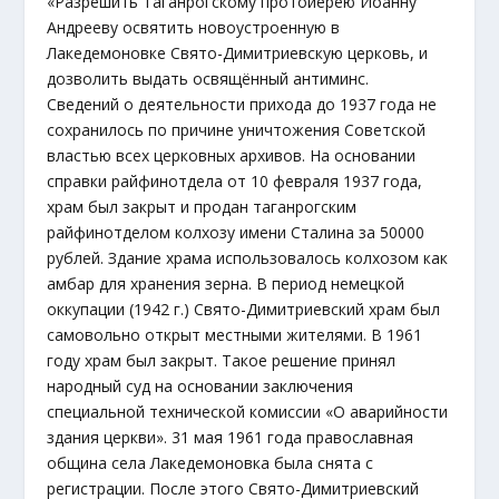
«Разрешить Таганрогскому протоиерею Иоанну
Андрееву освятить новоустроенную в
Лакедемоновке Свято-Димитриевскую церковь, и
дозволить выдать освящённый антиминс.
Сведений о деятельности прихода до 1937 года не
сохранилось по причине уничтожения Советской
властью всех церковных архивов. На основании
справки райфинотдела от 10 февраля 1937 года,
храм был закрыт и продан таганрогским
райфинотделом колхозу имени Сталина за 50000
рублей. Здание храма использовалось колхозом как
амбар для хранения зерна. В период немецкой
оккупации (1942 г.) Свято-Димитриевский храм был
самовольно открыт местными жителями. В 1961
году храм был закрыт. Такое решение принял
народный суд на основании заключения
специальной технической комиссии «О аварийности
здания церкви». 31 мая 1961 года православная
община села Лакедемоновка была снята с
регистрации. После этого Свято-Димитриевский