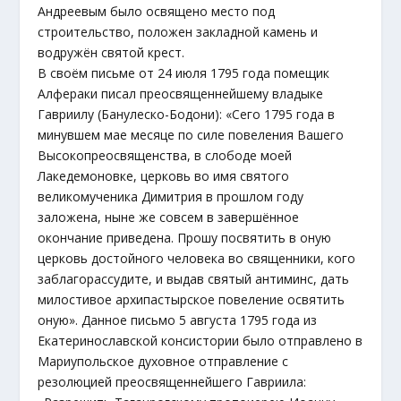
Андреевым было освящено место под
строительство, положен закладной камень и
водружён святой крест.
В своём письме от 24 июля 1795 года помещик
Алфераки писал преосвященнейшему владыке
Гавриилу (Банулеско-Бодони): «Сего 1795 года в
минувшем мае месяце по силе повеления Вашего
Высокопреосвященства, в слободе моей
Лакедемоновке, церковь во имя святого
великомученика Димитрия в прошлом году
заложена, ныне же совсем в завершённое
окончание приведена. Прошу посвятить в оную
церковь достойного человека во священники, кого
заблагорассудите, и выдав святый антиминс, дать
милостивое архипастырское повеление освятить
оную». Данное письмо 5 августа 1795 года из
Екатеринославской консистории было отправлено в
Мариупольское духовное отправление с
резолюцией преосвященнейшего Гавриила: