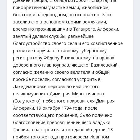
древней Греции, столица которой г. Спарта). На
приобретённом участке земли, живописном,
богатом и плодородном, он основал посёлок,
заселив его в основном своими земляками,
временно проживавшими в Таганроге. Алфераки,
занятый делами службы, дальнейшее
благоустройство своего села и его хозяйственное
развитие поручил отставному губернскому
регистратору Фёдору Базилевскому, на правах
доверенного главноуправляющего. Базилевский,
согласно желанию своего велителя и общей
просьбе поселян, согласился устроить в
Лакедемоновке церковь во имя святого
великомученика Димитрия Мироточивого
(Солунского), небесного покровителя Дмитрия
Алфераки. 19 октября 1794 года, после
соответствующего прошения, было получено
благословение преосвященнейшего владыки
Гавриила на строительство данной церкви. 13
ноября того же года протоиереем Иоанном