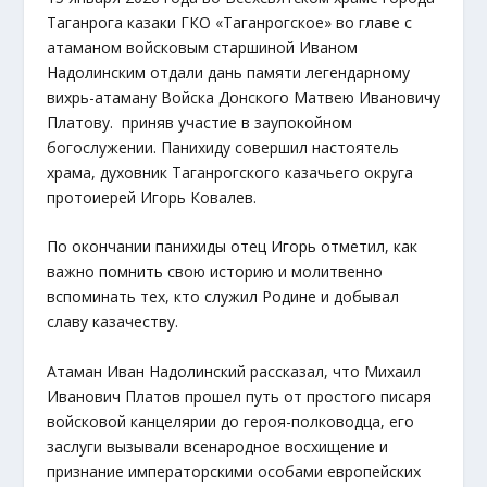
Таганрога казаки ГКО «Таганрогское» во главе с
атаманом войсковым старшиной Иваном
Надолинским отдали дань памяти легендарному
вихрь-атаману Войска Донского Матвею Ивановичу
Платову. приняв участие в заупокойном
богослужении. Панихиду совершил настоятель
храма, духовник Таганрогского казачьего округа
протоиерей Игорь Ковалев.
По окончании панихиды отец Игорь отметил, как
важно помнить свою историю и молитвенно
вспоминать тех, кто служил Родине и добывал
славу казачеству.
Атаман Иван Надолинский рассказал, что Михаил
Иванович Платов прошел путь от простого писаря
войсковой канцелярии до героя-полководца, его
заслуги вызывали всенародное восхищение и
признание императорскими особами европейских