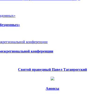
 бездомных»
е межрегиональной конференции
Святой праведный Павел Таганрогский
Анонсы