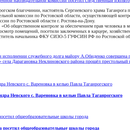
нрогском благочинии, настоятель Сергиевского храма Таганрог
льной комиссии по Ростовской области, осуществляющей контро
ии по Ростовской области г. Ростова-на-Дону.
. «Об общественном контроле за обеспечением прав человека в 
осмотр помещений, посетили заключенных в карцере, хозяйстве
титель начальника ФКУ СИЗО-5 ГУФСИН РФ по Ростовской обл
и исполнении служебного долга майору А.Обиденко совершена 
 села Дарагановка Неклиновского района прошёл престольный 
дра Невского с. Вареновка в келью Павла Таганрогского
га посетил общеобразовательные школы города