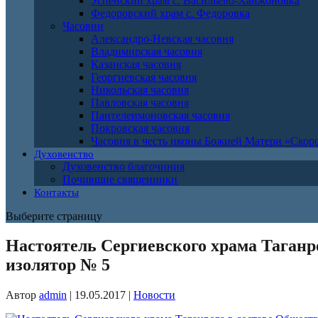
Успенский храм с. Васильево-Ханжоновка
Федоровский храм с. Федоровка
Часовни
Александро-Невская часовня
Владимирская часовня
Казанская часовня
Георгиевская часовня
Никольская часовня
Павловская часовня
Пантелеимоновская часовня
Покровская часовня
Часовня в честь иконы Божией Матери «Ско
Духовенство
Духовенство благочиния
Почившие священники
Контакты
Выберите страницу
Настоятель Сергиевского храма Таганр
изолятор № 5
Автор
admin
|
19.05.2017
|
Новости