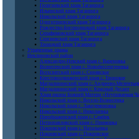
Георгиевский храм Таганрога
Ильинский храм Таганрога
Никольский храм Таганрога
Одигитриевский храм Таганрога
Рождество-Богородицкий храм Таганрога
Серафимовский храм Таганрога
Сергиевский храм Таганрога
Троицкий храм Таганрога
Утраченные храмы
Неклиновский район
Александро-Невский храм с. Вареновка
Вознесенский храм с. Новобессергеневка
Всехсвятский храм с. Синявское
Крестовоздвиженский храм с. Троицкое
Магдалининский храм с. Андреево-Мелентье
Магдалининский храм с. Красный Десант
Храм иконы Божией Матери «Неупиваемая Ча
Никольский храм с. Весело-Вознесенка
Никольский храм с. Лакедемоновка
Никольский храм с. Николаевка
Преображенский храм с. Самбек
Петропавловский храм с. Приморка
Покровский храм с. Натальевка
Покровский храм с. Покровское