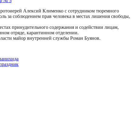
а протоиерей Алексий Клименко с сотрудником тюремного
ль за соблюдением прав человека в местах лишения свободы,
местах принудительного содержания и содействии лицам,
нном отряде, карантинном отделении.
асти майор внутренней службы Роман Буянов.
панихида
праздник