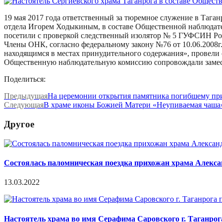
19 мая 2017 года ответственный за тюремное служение в Тага
отдела Игорем Ходыкиным, в составе Общественной наблюдате
посетили с проверкой следственный изолятор № 5 ГУФСИН Росс
Члены ОНК, согласно федеральному закону №76 от 10.06.2008г
находящимся в местах принудительного содержания», провели 
Общественную наблюдательную комиссию сопровождали замес
Поделиться:
Предыдущая
На церемонии открытия памятника погибшему пр
Следующая
В храме иконы Божией Матери «Неупиваемая чаша»
Другое
Состоялась паломническая поездка прихожан храма Алексан
13.03.2022
Настоятель храма во имя Серафима Саровского г. Таганро