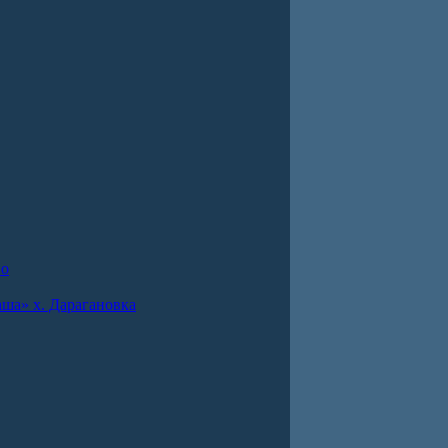
во
ша» х. Дарагановка