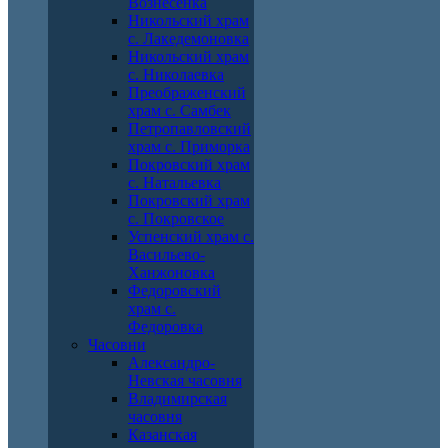
Вознесенка
Никольский храм
с. Лакедемоновка
Никольский храм
с. Николаевка
Преображенский
храм с. Самбек
Петропавловский
храм с. Приморка
Покровский храм
с. Натальевка
Покровский храм
с. Покровское
Успенский храм с.
Васильево-
Ханжоновка
Федоровский
храм с.
Федоровка
Часовни
Александро-
Невская часовня
Владимирская
часовня
Казанская