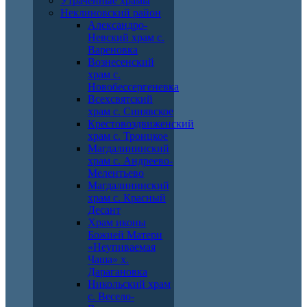
Утраченные храмы
Неклиновский район
Александро-
Невский храм с.
Вареновка
Вознесенский
храм с.
Новобессергеневка
Всехсвятский
храм с. Синявское
Крестовоздвиженский
храм с. Троицкое
Магдалининский
храм с. Андреево-
Мелентьево
Магдалининский
храм с. Красный
Десант
Храм иконы
Божией Матери
«Неупиваемая
Чаша» х.
Дарагановка
Никольский храм
с. Весело-