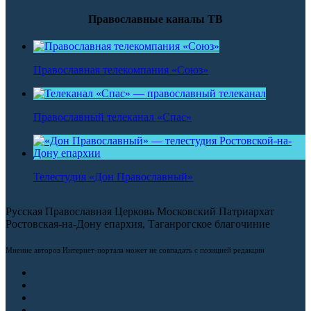
Православные каналы ТВ
Православная телекомпания «Союз»
Православный телеканал «Спас»
Телестудия «Дон Православный»
Русская Православная Церковь Московский Патриархат
Ростовская-на-Дону епархия, Таганрогское благочиние
Мнение авторов Интернет-портала может не совпадать с позицией редакции