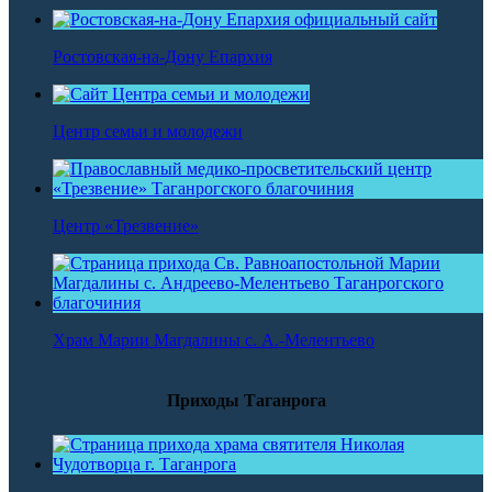
Ростовская-на-Дону Епархия
Центр семьи и молодежи
Центр «Трезвение»
Храм Марии Магдалины с. А.-Мелентьево
Приходы Таганрога