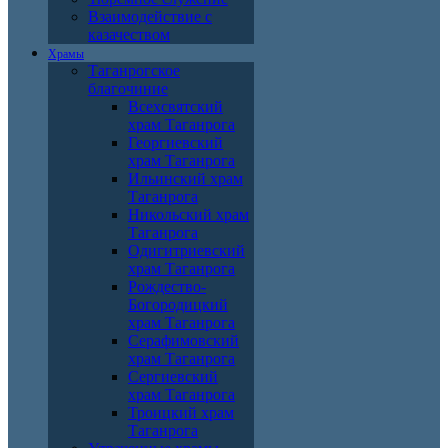
Взаимодействие с
казачеством
Храмы
Таганрогское
благочиние
Всехсвятский
храм Таганрога
Георгиевский
храм Таганрога
Ильинский храм
Таганрога
Никольский храм
Таганрога
Одигитриевский
храм Таганрога
Рождество-
Богородицкий
храм Таганрога
Серафимовский
храм Таганрога
Сергиевский
храм Таганрога
Троицкий храм
Таганрога