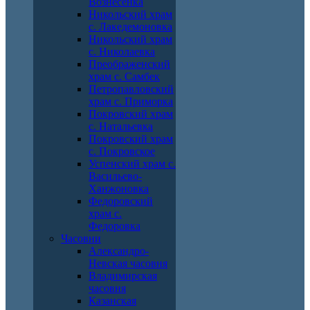
Вознесенка
Никольский храм
с. Лакедемоновка
Никольский храм
с. Николаевка
Преображенский
храм с. Самбек
Петропавловский
храм с. Приморка
Покровский храм
с. Натальевка
Покровский храм
с. Покровское
Успенский храм с.
Васильево-
Ханжоновка
Федоровский
храм с.
Федоровка
Часовни
Александро-
Невская часовня
Владимирская
часовня
Казанская