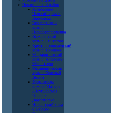
Утраченные храмы
Неклиновский район
Александро-
Невский храм с.
Вареновка
Вознесенский
храм с.
Новобессергеневка
Всехсвятский
храм с. Синявское
Крестовоздвиженский
храм с. Троицкое
Магдалининский
храм с. Андреево-
Мелентьево
Магдалининский
храм с. Красный
Десант
Храм иконы
Божией Матери
«Неупиваемая
Чаша» х.
Дарагановка
Никольский храм
с. Весело-