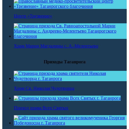
Центр «Трезвение»
Храм Марии Магдалины с. А.-Мелентьево
Приходы Таганрога
Храм Св. Николая Чудотворца
Приход храма Всех Святых