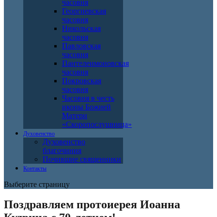
часовня
Георгиевская
часовня
Никольская
часовня
Павловская
часовня
Пантелеимоновская
часовня
Покровская
часовня
Часовня в честь
иконы Божией
Матери
«Скоропослушница»
Духовенство
Духовенство
благочиния
Почившие священники
Контакты
Выберите страницу
Поздравляем протоиерея Иоанна