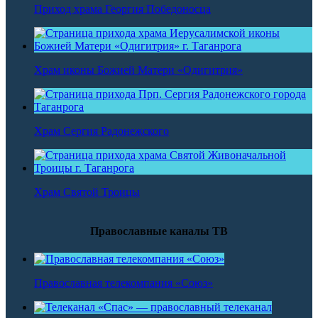
Приход храма Георгия Победоносца
Храм иконы Божией Матери «Одигитрия»
Храм Сергия Радонежского
Храм Святой Троицы
Православные каналы ТВ
Православная телекомпания «Союз»