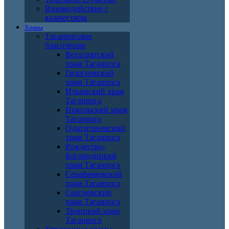
Взаимодействие с
казачеством
Храмы
Таганрогское
благочиние
Всехсвятский
храм Таганрога
Георгиевский
храм Таганрога
Ильинский храм
Таганрога
Никольский храм
Таганрога
Одигитриевский
храм Таганрога
Рождество-
Богородицкий
храм Таганрога
Серафимовский
храм Таганрога
Сергиевский
храм Таганрога
Троицкий храм
Таганрога