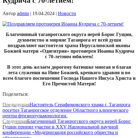
Кудрича с 70-летием!
Автор
admin
|
19.04.2024
|
Новости
Благочинный таганрогского округа иерей Борис Гущин,
духовенство и миряне Таганрога от всей души
поздравляют настоятеля храма Иерусалимской иконы
Божией матери «Одигитрия» протоиерея Иоанна Кудрича
с 70-летним юбилеем!
В этот день желаем дорогому батюшке многая и благая
лета служения на Ниве Божией, крепкого здравия и во
всем благого поспешения Господа Нашего Иисуса Христа и
Его Пречистой Матери!
Поделиться:
Предыдущая
Настоятель Серафимовского храма г. Таганрога
посетил Таганрогское отделение Областного клинического
центра фтизиопульмонологии.
Следующая
Благочинный Таганрогского округа иерей Борис
Гущин принял участие в XXV Национальной научной
конференции «Модернизация российского общества и
образования»