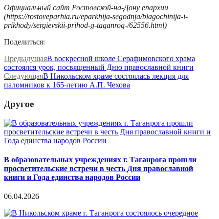
Официальный сайт Ростовской-на-Дону епархии
(https://rostoveparhia.ru/eparkhija-segodnja/blagochinija-i-
prikhody/sergievskii-prihod-g-taganrog-/62556.html)
Поделиться:
Предыдущая
В воскресной школе Серафимовского храма
состоялся урок, посвященный Дню православной книги
Следующая
В Никольском храме состоялась лекция для
паломников к 165-летию А.П. Чехова
Другое
В образовательных учреждениях г. Таганрога прошли
просветительские встречи в честь Дня православной
книги и Года единства народов России
06.04.2026