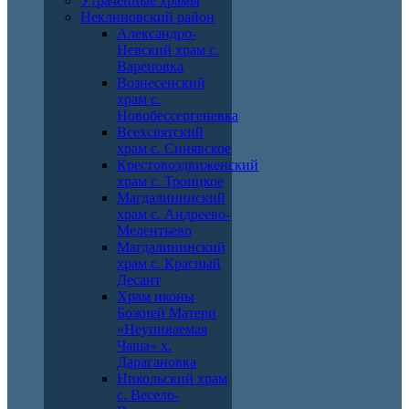
Утраченные храмы
Неклиновский район
Александро-
Невский храм с.
Вареновка
Вознесенский
храм с.
Новобессергеневка
Всехсвятский
храм с. Синявское
Крестовоздвиженский
храм с. Троицкое
Магдалининский
храм с. Андреево-
Мелентьево
Магдалининский
храм с. Красный
Десант
Храм иконы
Божией Матери
«Неупиваемая
Чаша» х.
Дарагановка
Никольский храм
с. Весело-