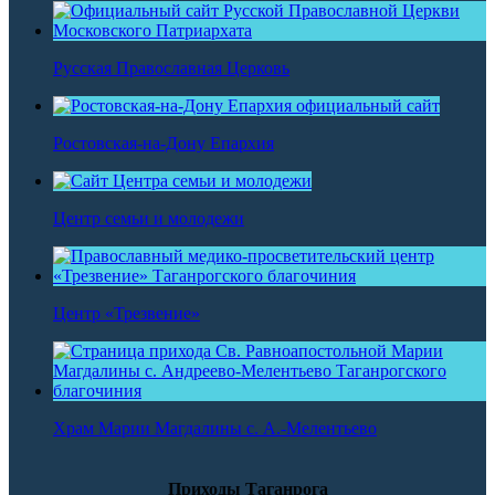
Русская Православная Церковь
Ростовская-на-Дону Епархия
Центр семьи и молодежи
Центр «Трезвение»
Храм Марии Магдалины с. А.-Мелентьево
Приходы Таганрога