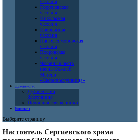
часовня
Георгиевская
часовня
Никольская
часовня
Павловская
часовня
Пантелеимоновская
часовня
Покровская
часовня
Часовня в честь
иконы Божией
Матери
«Скоропослушница»
Духовенство
Духовенство
благочиния
Почившие священники
Контакты
Выберите страницу
Настоятель Сергиевского храма