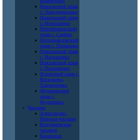
Вознесенка
Никольский храм
с. Лакедемоновка
Никольский храм
с. Николаевка
Преображенский
храм с. Самбек
Петропавловский
храм с. Приморка
Покровский храм
с. Натальевка
Покровский храм
с. Покровское
Успенский храм с.
Васильево-
Ханжоновка
Федоровский
храм с.
Федоровка
Часовни
Александро-
Невская часовня
Владимирская
часовня
Казанская