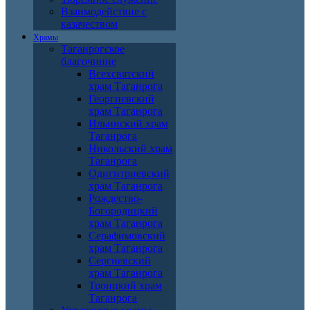
Взаимодействие с
казачеством
Храмы
Таганрогское
благочиние
Всехсвятский
храм Таганрога
Георгиевский
храм Таганрога
Ильинский храм
Таганрога
Никольский храм
Таганрога
Одигитриевский
храм Таганрога
Рождество-
Богородицкий
храм Таганрога
Серафимовский
храм Таганрога
Сергиевский
храм Таганрога
Троицкий храм
Таганрога