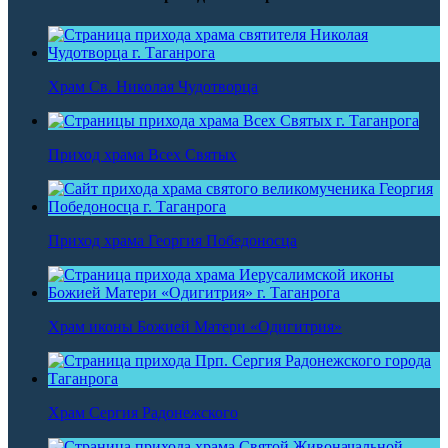
Храм Св. Николая Чудотворца
Приход храма Всех Святых
Приход храма Георгия Победоносца
Храм иконы Божией Матери «Одигитрия»
Храм Сергия Радонежского