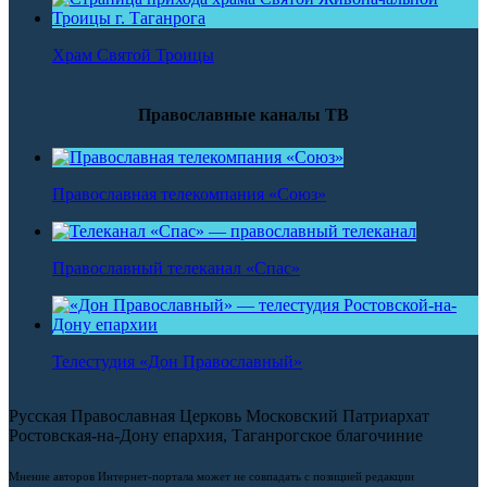
Храм Святой Троицы
Православные каналы ТВ
Православная телекомпания «Союз»
Православный телеканал «Спас»
Телестудия «Дон Православный»
Русская Православная Церковь Московский Патриархат
Ростовская-на-Дону епархия, Таганрогское благочиние
Мнение авторов Интернет-портала может не совпадать с позицией редакции