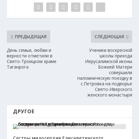
ПРЕДЫДУЩАЯ
СЛЕДУЮЩАЯ
День семьи, любви и
Ученики воскресной
верности отметили в
школы прихода
Свято-Троицком храме
Иерусалимской иконы
Таганрога
Божией Матери
совершили
паломническую поездку в
с.Петровка на подворье
Свято-Иверского
женского монастыря
ДРУГОЕ
Сестры милосердия Елисаветинского