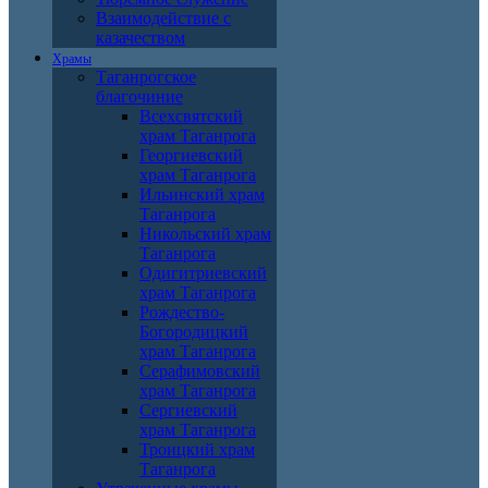
Взаимодействие с
казачеством
Храмы
Таганрогское
благочиние
Всехсвятский
храм Таганрога
Георгиевский
храм Таганрога
Ильинский храм
Таганрога
Никольский храм
Таганрога
Одигитриевский
храм Таганрога
Рождество-
Богородицкий
храм Таганрога
Серафимовский
храм Таганрога
Сергиевский
храм Таганрога
Троицкий храм
Таганрога