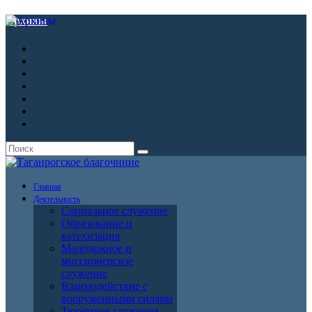
Архивы
Главная
Деятельность
Социальное служение
Образование и
катехизация
Молодежное и
миссионерское
служение
Взаимодействие с
вооруженными силами
Тюремное служение