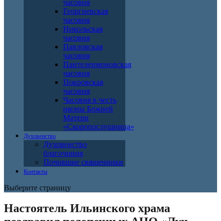
часовня
Георгиевская
часовня
Никольская
часовня
Павловская
часовня
Пантелеимоновская
часовня
Покровская
часовня
Часовня в честь
иконы Божией
Матери
«Скоропослушница»
Духовенство
Духовенство
благочиния
Почившие священники
Контакты
Выберите страницу
Настоятель Ильинского храма