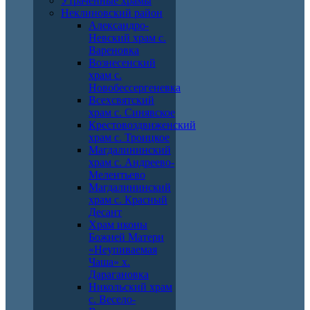
Утраченные храмы
Неклиновский район
Александро-
Невский храм с.
Вареновка
Вознесенский
храм с.
Новобессергеневка
Всехсвятский
храм с. Синявское
Крестовоздвиженский
храм с. Троицкое
Магдалининский
храм с. Андреево-
Мелентьево
Магдалининский
храм с. Красный
Десант
Храм иконы
Божией Матери
«Неупиваемая
Чаша» х.
Дарагановка
Никольский храм
с. Весело-