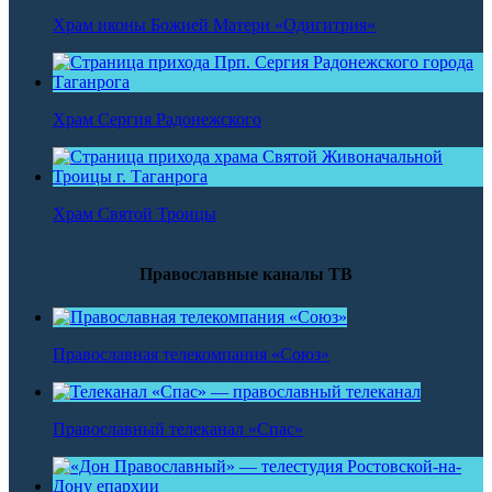
Храм иконы Божией Матери «Одигитрия»
Храм Сергия Радонежского
Храм Святой Троицы
Православные каналы ТВ
Православная телекомпания «Союз»
Православный телеканал «Спас»