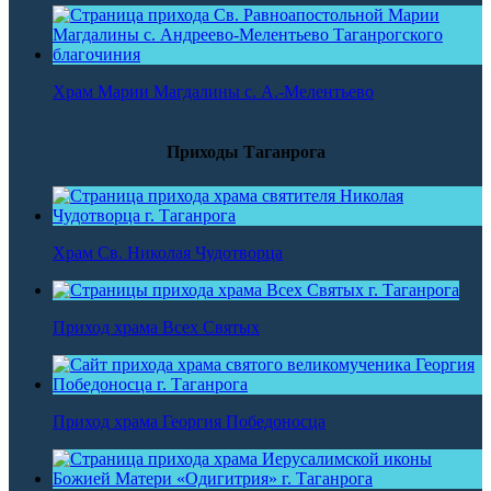
Храм Марии Магдалины с. А.-Мелентьево
Приходы Таганрога
Храм Св. Николая Чудотворца
Приход храма Всех Святых
Приход храма Георгия Победоносца