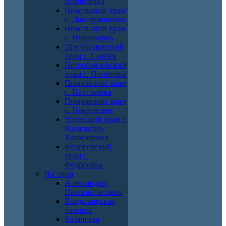
Вознесенка
Никольский храм
с. Лакедемоновка
Никольский храм
с. Николаевка
Преображенский
храм с. Самбек
Петропавловский
храм с. Приморка
Покровский храм
с. Натальевка
Покровский храм
с. Покровское
Успенский храм с.
Васильево-
Ханжоновка
Федоровский
храм с.
Федоровка
Часовни
Александро-
Невская часовня
Владимирская
часовня
Казанская