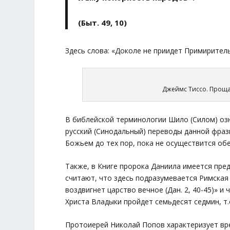
(Быт. 49, 10)
Здесь слова: «Доколе не приидет Примиритель»
Джеймс Тиссо. Проща
В библейской терминологии Шило (Силом) озн
русский (Синодальный) переводы данной фраз
Божьем до тех пор, пока не осуществится об
Также, в Книге пророка Даниила имеется пред
считают, что здесь подразумевается Римская 
воздвигнет царство вечное (Дан. 2, 40-45)» 
Христа Владыки пройдет семьдесят седмин, т.е. 
Протоиерей Николай Попов характеризует вре