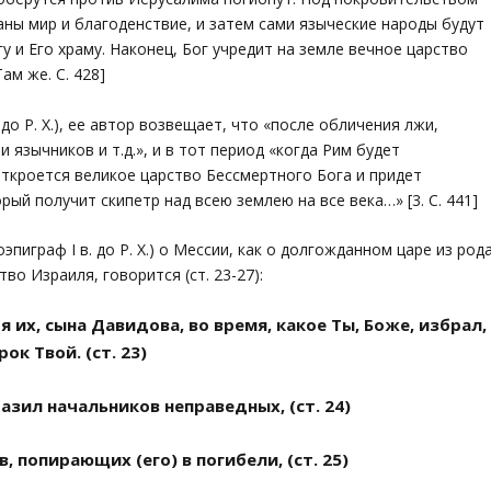
аны мир и благоденствие, и затем сами языческие народы будут
 и Его храму. Наконец, Бог учредит на земле вечное царство
ам же. С. 428]
г. до Р. Х.), ее автор возвещает, что «после обличения лжи,
язычников и т.д.», и в тот период «когда Рим будет
ткроется великое царство Бессмертного Бога и придет
орый получит скипетр над всею землею на все века…» [3. С. 441]
играф I в. до Р. Х.) о Мессии, как о долгожданном царе из род
о Израиля, говорится (ст. 23-27):
я их, сына Давидова, во время, какое Ты, Боже, избрал,
к Твой. (ст. 23)
азил начальников неправедных, (ст. 24)
 попирающих (его) в погибели, (ст. 25)