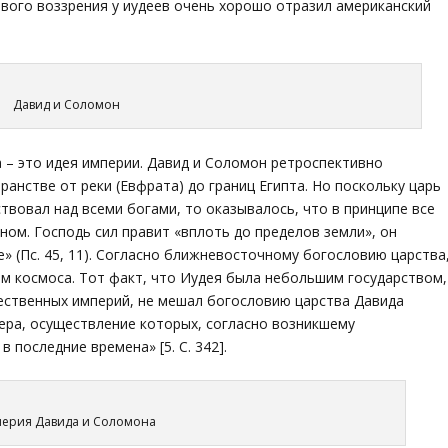
ивого воззрения у иудеев очень хорошо отразил американский
Давид и Соломон
 – это идея империи. Давид и Соломон ретроспективно
ранстве от реки (Евфрата) до границ Египта. Но поскольку царь
твовал над всеми богами, то оказывалось, что в принципе все
ом. Господь сил правит «вплоть до пределов земли», он
е» (Пс. 45, 11). Согласно ближневосточному богословию царства
ем космоса. Тот факт, что Иудея была небольшим государством,
ественных империй, не мешал богословию царства Давида
ера, осуществление которых, согласно возникшему
 последние времена» [5. С. 342].
ерия Давида и Соломона