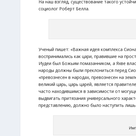
На наш взгляд, существование такого устойч
социолог Роберт Белла.
Ученый пишет: «Важная идея комплекса Сиона
воспринимались как цари, правившие на прост
Иудеи был Божьим помазанником, а Яхве влас
народы должны были преклониться перед Сион
«превознесен в народах, превознесен на земл
великий царь, царь царей, является правител
часто находившимся в зависимости от могущ
выдвигать притязания универсального характ
представлению, должно было наступить лишь в
Имп