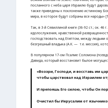
посланного с неба царя Израилю будут даров
также приведены к поклонению истинному Богу
мира, в которое будут собраны все народы» [Т
Так, в 3-й Севиллиной книге (36-92 ст.; ок. 46 
идолослужения, нравственной развращенности 
господствовать над Египтом, между людьми о
безгрешный владыка (А.К. — т.е. мессия), кот
В популярном 17-ом Псалме Соломона (псевдоэп
Давида, который восстановит былое могуществ
«Воззри, Господи, и восставь им цар
чтобы царствовал над Израилем отро
И препояшь Его силою, чтобы Он пор
Очистил бы Иерусалим от язычников,