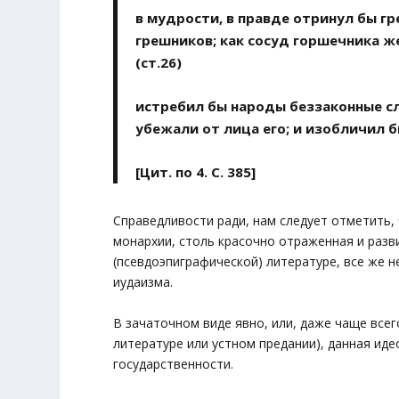
в мудрости, в правде отринул бы г
грешников; как сосуд горшечника 
(ст.26)
истребил бы народы беззаконные сл
убежали от лица его; и изобличил б
[Цит. по 4. С. 385]
Справедливости ради, нам следует отметить,
монархии, столь красочно отраженная и разв
(псевдоэпиграфической) литературе, все же 
иудаизма.
В зачаточном виде явно, или, даже чаще все
литературе или устном предании), данная ид
государственности.