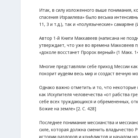
Итак, в силу изложенного выше понимания, к
спасения Израилева» было весьма интенсивным 
11, 3 и т.д.), так и «полуязыческие» самаряне (И
Автор 1-й Книги Маккавеев (написана не поздн
утверждает, что уже во времена Макковеев п
«доколе восстанет Пророк верный» (1 Макк. 14
Многие представляли себе приход Мессии как
покорит иудеям весь мир и создаст вечную м
Однако важно отметить и то, что некоторые
как Искупителя человечества «от рабства гре
себе всех труждающихся и обремененных, отк
Божие на земле» [2. С. 428]
Последнее понимание мессианства и мессианск
силе, которая должна сменить владычество Р
истории раздоров и конфликтов и началом но