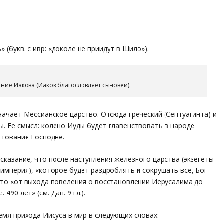
 (букв. с ивр: «доколе не приидут в Шило»).
ние Иакова (Иаков благословляет сыновей).
ачает Мессианское царство. Отсюда греческий (Септуагинта) и
ы. Ее смысл: колено Иуды будет главенствовать в народе
етование Господне.
сказание, что после наступления железного царства (экзегеты
империя), «которое будет раздроблять и сокрушать все, Бог
и что «от выхода повеления о восстановлении Иерусалима до
490 лет» (см. Дан. 9 гл.).
мя прихода Иисуса в мир в следующих словах: