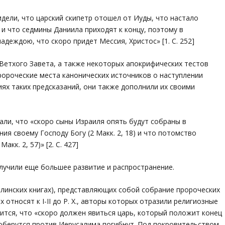
дели, что царский скипетр отошел от Иуды, что настало
и что седмины Даниила приходят к концу, поэтому в
деждою, что скоро придет Мессия, Христос» [1. С. 252]
 Ветхого Завета, а также некоторых апокрифических тестов
ророческие места канонических источников о наступлении
иях таких предсказаний, они также дополнили их своими
али, что «скоро сыны Израиля опять будут собраны в
ия своему Господу Богу (2 Макк. 2, 18) и что потомство
кк. 2, 57)» [2. С. 427]
олучили еще большее развитие и распространение.
ллинских книгах), представляющих собой собрание пророческих
 относят к I-II до Р. Х., авторы которых отразили религиозные
рится, что «скоро должен явиться царь, который положит конец
соберутся против Иерусалима погибнут. Под покровительством