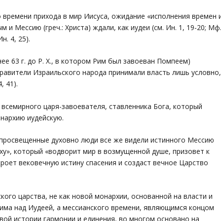
о времени прихода в мир Иисуса, ожидание «исполнения времен 
и Мессию (греч.: Христа) ждали, как иудеи (см. Ин. 1, 19-20; Мф
н. 4, 25).
ее 63 г. до Р. Х., в котором Рим был завоеван Помпеем)
равители Израильского народа принимали власть лишь условно
, 41).
 всемирного царя-завоевателя, ставленника Бога, который
онархию иудейскую.
 просвещенные духовно люди все же видели истинного Мессию
ху», который «водворит мир в возмущенной душе, призовет к
роет вековечную истину спасения и создаст вечное Царство
ого царства, не как новой монархии, основанной на власти и
има над Иудеей, а мессианского времени, являющимся концом
вой истории гармонии и единения, во многом основано на