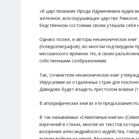
«В царствование Ирода Идуменянина иудеи ви
железное, всесокрушающее царство Римское, 
бедственном состоянии своем утешали себя на
Однако позже, и авторы неканонических книг
(псевдоэпиграфов), во многом подтвердили п
мессианского времени. Но, в своих разъяснен
собственными соображениями.
Так, сочинители неканонических книг утвержд
Иерусалиме из отдаленных стран для поклонен
Давидово будет владеть престолом вовеки (1 Ма
В апокрифических книгах эти предсказания п
В так называемых «Севиллиных книгах» (Севи
изречений в стихах, многие из текстов которых
воззрения александрийского иудейства, гово
всяким войнам на земле. Язычники, которые 