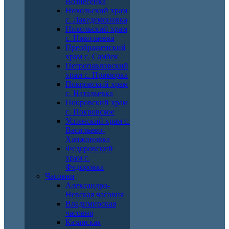
Вознесенка
Никольский храм
с. Лакедемоновка
Никольский храм
с. Николаевка
Преображенский
храм с. Самбек
Петропавловский
храм с. Приморка
Покровский храм
с. Натальевка
Покровский храм
с. Покровское
Успенский храм с.
Васильево-
Ханжоновка
Федоровский
храм с.
Федоровка
Часовни
Александро-
Невская часовня
Владимирская
часовня
Казанская