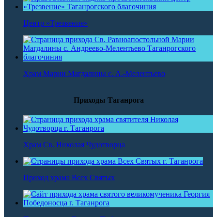
Центр «Трезвение»
Храм Марии Магдалины с. А.-Мелентьево
Приходы Таганрога
Храм Св. Николая Чудотворца
Приход храма Всех Святых