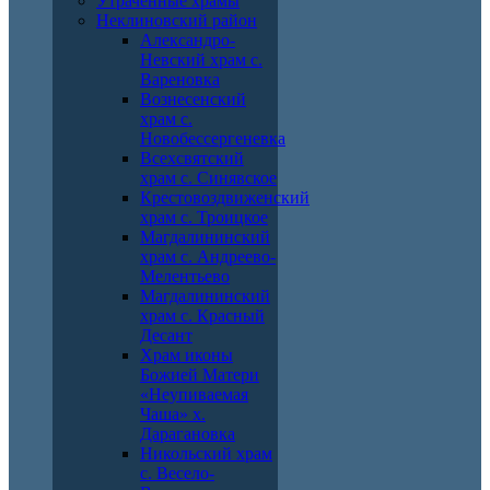
Утраченные храмы
Неклиновский район
Александро-
Невский храм с.
Вареновка
Вознесенский
храм с.
Новобессергеневка
Всехсвятский
храм с. Синявское
Крестовоздвиженский
храм с. Троицкое
Магдалининский
храм с. Андреево-
Мелентьево
Магдалининский
храм с. Красный
Десант
Храм иконы
Божией Матери
«Неупиваемая
Чаша» х.
Дарагановка
Никольский храм
с. Весело-