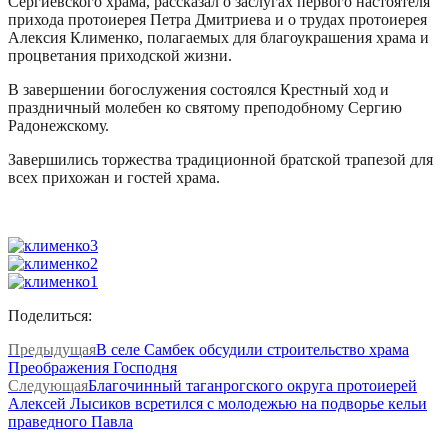
Сергиевского храма, рассказал о заслугах первого настоятеля
прихода протоиерея Петра Дмитриева и о трудах протоиерея
Алексия Клименко, полагаемых для благоукрашения храма и
процветания приходской жизни.
В завершении богослужения состоялся Крестный ход и
праздничный молебен ко святому преподобному Сергию
Радонежскому.
Завершились торжества традиционной братской трапезой для
всех прихожан и гостей храма.
Поделиться:
Предыдущая
В селе Самбек обсудили строительство храма
Преображения Господня
Следующая
Благочинный таганрогского округа протоиерей
Алексей Лысиков всретился с молодежью на подворье кельи
праведного Павла