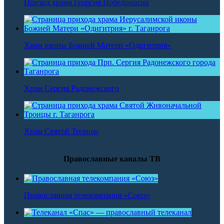
Приход храма Георгия Победоносца
Храм иконы Божией Матери «Одигитрия»
Храм Сергия Радонежского
Храм Святой Троицы
Православные каналы ТВ
Православная телекомпания «Союз»