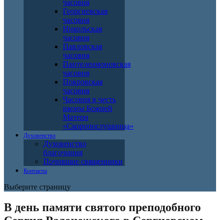
часовня
Георгиевская
часовня
Никольская
часовня
Павловская
часовня
Пантелеимоновская
часовня
Покровская
часовня
Часовня в честь
иконы Божией
Матери
«Скоропослушница»
Духовенство
Духовенство
благочиния
Почившие священники
Контакты
Выберите страницу
В день памяти святого преподобного