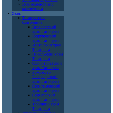
Взаимодействие с
казачеством
Храмы
Таганрогское
благочиние
Всехсвятский
храм Таганрога
Георгиевский
храм Таганрога
Ильинский храм
Таганрога
Никольский храм
Таганрога
Одигитриевский
храм Таганрога
Рождество-
Богородицкий
храм Таганрога
Серафимовский
храм Таганрога
Сергиевский
храм Таганрога
Троицкий храм
Таганрога