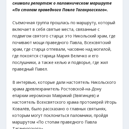
снимали репортаж о паломническом маршруте
«По стопам праведного Павла Таганрогского».
Съёмочная группа прошлась по маршруту, который
включает в себя святые места, связанные с
подвигом святого старца: это Никольский храм, где
почивают мощи праведного Павла, Всехсвятский
храм, где старца отпевали, часовню над могилой,
где покоятся старица Мария Величко и его
послушники, а также келью и подворье, где жил
праведный Павел.
В интервью, которые дали настоятель Никольского
храма древлехранитель Ростовской-на-Дону
епархии иеромонах Маврикий (Звягинцев) и
настоятель Всехсвятского храма протоиерей Игорь
Ковалёв, было рассказано о главных святынях,
которым могут поклониться паломники, пройдя
маршрутом «По стопам праведного Павла
Таганрогского».