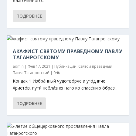
благочинного...
ПОДРОБНЕЕ
АКАФИСТ СВЯТОМУ ПРАВЕДНОМУ ПАВЛУ
ТАГАНРОГСКОМУ
admin
|
Фев 17, 2021
|
Публикации
,
Святой праведный
Павел Таганрогский
|
0
Кондак 1 Избра́нный чудотво́рче и уго́дниче
Христо́в, пути́ небла́зненнаго ко спасе́нию о́браз...
ПОДРОБНЕЕ