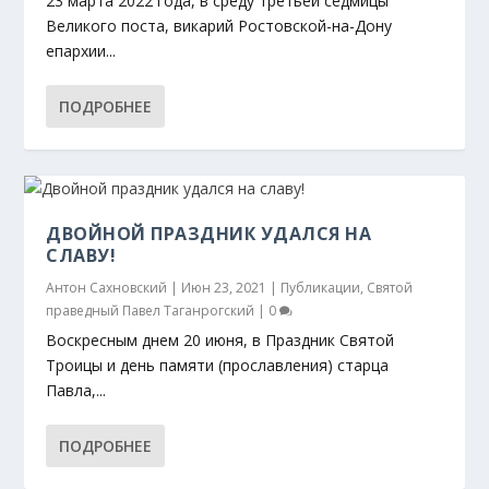
23 марта 2022 года, в среду третьей седмицы
Великого поста, викарий Ростовской-на-Дону
епархии...
В ДЕНЬ ПЯТИДЕСЯТНИЦЫ И ПАМЯТИ
ОБЩЕЦЕРКОВНАЯ КАНОНИЗАЦИЯ
КАНОНИЗАЦИЯ СТАРЦА ПАВЛА
ПАВЕЛ ТАГАНРОГСКИЙ: ПЕРВЫЙ НА ЮГЕ...
СВЯТОГО ПРАВЕДНОГО П...
ПРАВЕДНОГО ПАВЛА ТАГАНРО...
ТАГАНРОГСКОГО: ПРИМЕР СОР...
ПОДРОБНЕЕ
ДВОЙНОЙ ПРАЗДНИК УДАЛСЯ НА
СЛАВУ!
Антон Сахновский
|
Июн 23, 2021
|
Публикации
,
Святой
праведный Павел Таганрогский
|
0
Воскресным днем 20 июня, в Праздник Святой
Троицы и день памяти (прославления) старца
Павла,...
ПОДРОБНЕЕ