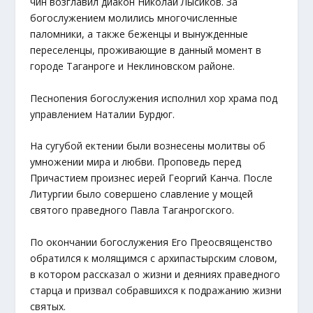
чин возглавил диакон Николай Лысиков. За
богослужением молились многочисленные
паломники, а также беженцы и вынужденные
переселенцы, проживающие в данный момент в
городе Таганроге и Неклиновском районе.
Песнопения богослужения исполнил хор храма под
управлением Наталии Бурдюг.
На сугубой ектении были вознесены молитвы об
умножении мира и любви. Проповедь перед
Причастием произнес иерей Георгий Канча. После
Литургии было совершено славление у мощей
святого праведного Павла Таганрогского.
По окончании богослужения Его Преосвященство
обратился к молящимся с архипастырским словом,
в котором рассказал о жизни и деяниях праведного
старца и призвал собравшихся к подражанию жизни
святых.