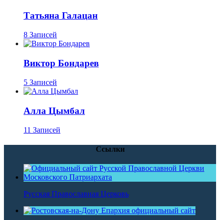
Татьяна Галацан
8 Записей
Виктор Бондарев
5 Записей
Алла Цымбал
11 Записей
Ссылки
Русская Православная Церковь