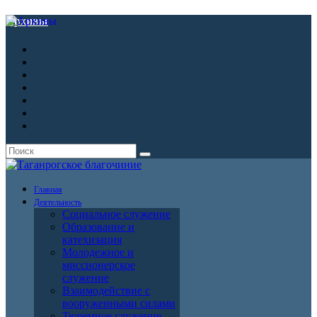
Архивы
Главная
Деятельность
Социальное служение
Образование и
катехизация
Молодежное и
миссионерское
служение
Взаимодействие с
вооруженными силами
Тюремное служение