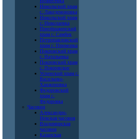
Вознесенка
Никольский храм
с. Лакедемоновка
Никольский храм
с. Николаевка
Преображенский
храм с. Самбек
Петропавловский
храм с. Приморка
Покровский храм
с. Натальевка
Покровский храм
с. Покровское
Успенский храм с.
Васильево-
Ханжоновка
Федоровский
храм с.
Федоровка
Часовни
Александро-
Невская часовня
Владимирская
часовня
Казанская