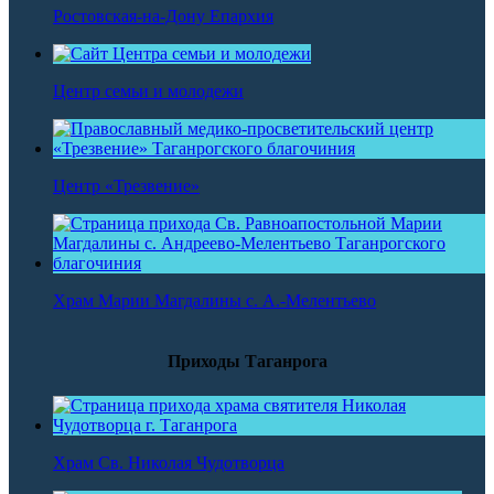
Ростовская-на-Дону Епархия
Центр семьи и молодежи
Центр «Трезвение»
Храм Марии Магдалины с. А.-Мелентьево
Приходы Таганрога
Храм Св. Николая Чудотворца