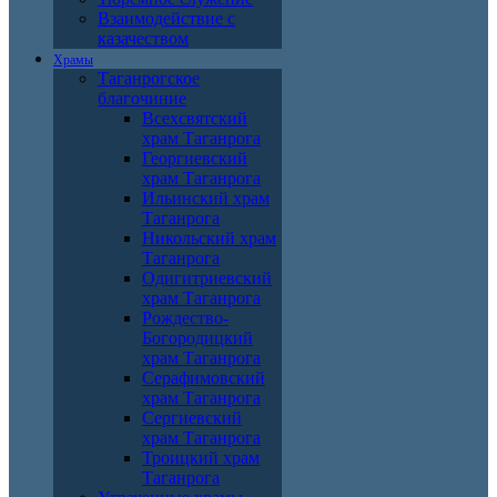
Взаимодействие с
казачеством
Храмы
Таганрогское
благочиние
Всехсвятский
храм Таганрога
Георгиевский
храм Таганрога
Ильинский храм
Таганрога
Никольский храм
Таганрога
Одигитриевский
храм Таганрога
Рождество-
Богородицкий
храм Таганрога
Серафимовский
храм Таганрога
Сергиевский
храм Таганрога
Троицкий храм
Таганрога