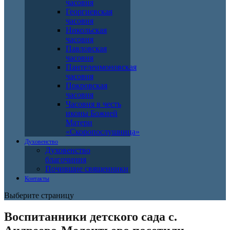
часовня
Георгиевская
часовня
Никольская
часовня
Павловская
часовня
Пантелеимоновская
часовня
Покровская
часовня
Часовня в честь
иконы Божией
Матери
«Скоропослушница»
Духовенство
Духовенство
благочиния
Почившие священники
Контакты
Выберите страницу
Воспитанники детского сада с.