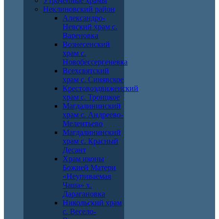
Утраченные храмы
Неклиновский район
Александро-
Невский храм с.
Вареновка
Вознесенский
храм с.
Новобессергеневка
Всехсвятский
храм с. Синявское
Крестовоздвиженский
храм с. Троицкое
Магдалининский
храм с. Андреево-
Мелентьево
Магдалининский
храм с. Красный
Десант
Храм иконы
Божией Матери
«Неупиваемая
Чаша» х.
Дарагановка
Никольский храм
с. Весело-