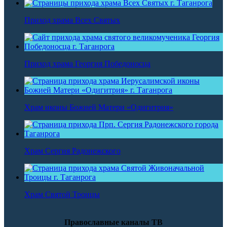
Приход храма Всех Святых
Приход храма Георгия Победоносца
Храм иконы Божией Матери «Одигитрия»
Храм Сергия Радонежского
Храм Святой Троицы
Православные каналы ТВ