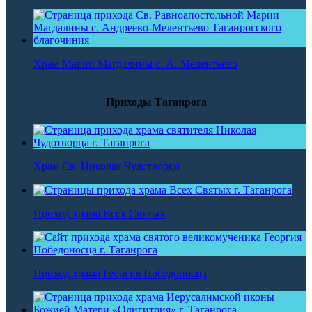
Храм Марии Магдалины с. А.-Мелентьево
Приходы Таганрога
Храм Св. Николая Чудотворца
Приход храма Всех Святых
Приход храма Георгия Победоносца