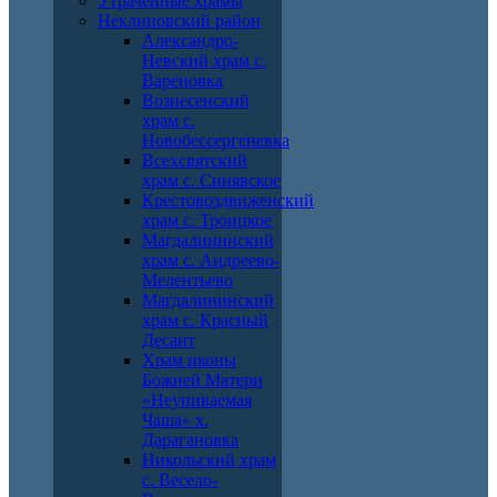
Утраченные храмы
Неклиновский район
Александро-
Невский храм с.
Вареновка
Вознесенский
храм с.
Новобессергеневка
Всехсвятский
храм с. Синявское
Крестовоздвиженский
храм с. Троицкое
Магдалининский
храм с. Андреево-
Мелентьево
Магдалининский
храм с. Красный
Десант
Храм иконы
Божией Матери
«Неупиваемая
Чаша» х.
Дарагановка
Никольский храм
с. Весело-