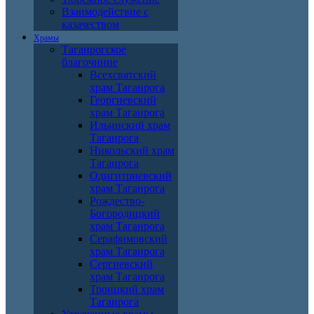
Взаимодействие с
казачеством
Храмы
Таганрогское
благочиние
Всехсвятский
храм Таганрога
Георгиевский
храм Таганрога
Ильинский храм
Таганрога
Никольский храм
Таганрога
Одигитриевский
храм Таганрога
Рождество-
Богородицкий
храм Таганрога
Серафимовский
храм Таганрога
Сергиевский
храм Таганрога
Троицкий храм
Таганрога