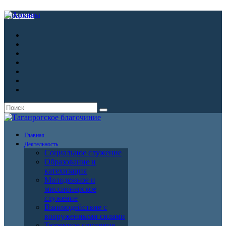
Архивы
Главная
Деятельность
Социальное служение
Образование и
катехизация
Молодежное и
миссионерское
служение
Взаимодействие с
вооруженными силами
Тюремное служение