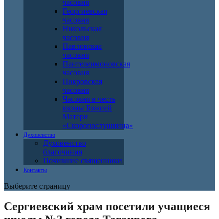
часовня
Георгиевская
часовня
Никольская
часовня
Павловская
часовня
Пантелеимоновская
часовня
Покровская
часовня
Часовня в честь
иконы Божией
Матери
«Скоропослушница»
Духовенство
Духовенство
благочиния
Почившие священники
Контакты
Выберите страницу
Сергиевский храм посетили учащиеся