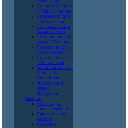
Вознесенка
Никольский храм
с. Лакедемоновка
Никольский храм
с. Николаевка
Преображенский
храм с. Самбек
Петропавловский
храм с. Приморка
Покровский храм
с. Натальевка
Покровский храм
с. Покровское
Успенский храм с.
Васильево-
Ханжоновка
Федоровский
храм с.
Федоровка
Часовни
Александро-
Невская часовня
Владимирская
часовня
Казанская