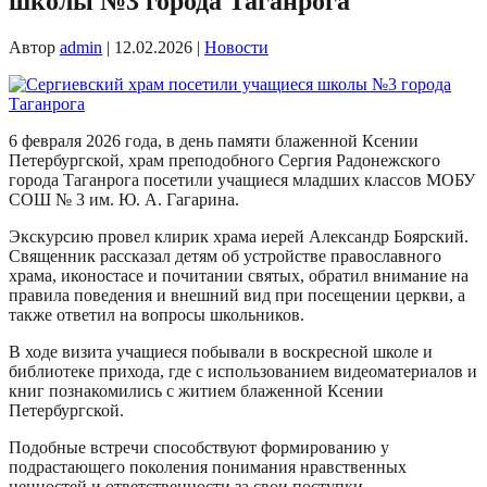
школы №3 города Таганрога
Автор
admin
|
12.02.2026
|
Новости
6 февраля 2026 года, в день памяти блаженной Ксении
Петербургской, храм преподобного Сергия Радонежского
города Таганрога посетили учащиеся младших классов МОБУ
СОШ № 3 им. Ю. А. Гагарина.
Экскурсию провел клирик храма иерей Александр Боярский.
Священник рассказал детям об устройстве православного
храма, иконостасе и почитании святых, обратил внимание на
правила поведения и внешний вид при посещении церкви, а
также ответил на вопросы школьников.
В ходе визита учащиеся побывали в воскресной школе и
библиотеке прихода, где с использованием видеоматериалов и
книг познакомились с житием блаженной Ксении
Петербургской.
Подобные встречи способствуют формированию у
подрастающего поколения понимания нравственных
ценностей и ответственности за свои поступки.