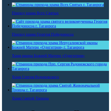
Приход храма Всех Святых
Приход храма Георгия Победоносца
Храм иконы Божией Матери «Одигитрия»
Храм Сергия Радонежского
Храм Святой Троицы