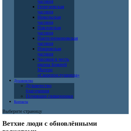
часовня
Георгиевская
часовня
Никольская
часовня
Павловская
часовня
Пантелеимоновская
часовня
Покровская
часовня
Часовня в честь
иконы Божией
Матери
«Скоропослушница»
Духовенство
Духовенство
благочиния
Почившие священники
Контакты
Выберите страницу
Ветхие люди с обновлёнными