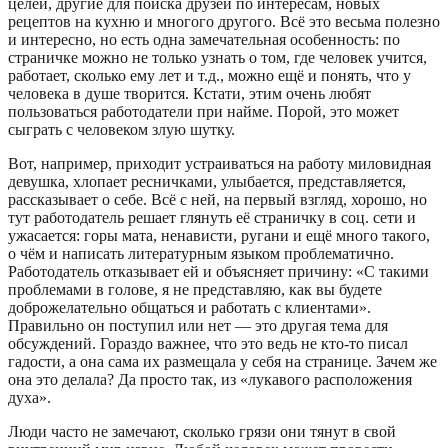
целей, другие для поиска друзей по интересам, новых
рецептов на кухню и многого другого. Всё это весьма полезно
и интересно, но есть одна замечательная особенность: по
страничке можно не только узнать о том, где человек учится,
работает, сколько ему лет и т.д., можно ещё и понять, что у
человека в душе творится. Кстати, этим очень любят
пользоваться работодатели при найме. Порой, это может
сыграть с человеком злую шутку.
Вот, например, приходит устраиваться на работу миловидная
девушка, хлопает ресничками, улыбается, представляется,
рассказывает о себе. Всё с ней, на первый взгляд, хорошо, но
тут работодатель решает глянуть её страничку в соц. сети и
ужасается: горы мата, ненависти, ругани и ещё много такого,
о чём и написать литературным языком проблематично.
Работодатель отказывает ей и объясняет причину: «С такими
проблемами в голове, я не представляю, как вы будете
доброжелательно общаться и работать с клиентами».
Правильно он поступил или нет — это другая тема для
обсуждений. Гораздо важнее, что это ведь не кто-то писал
гадости, а она сама их размещала у себя на странице. Зачем же
она это делала? Да просто так, из «лукавого расположения
духа».
Люди часто не замечают, сколько грязи они тянут в свой