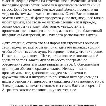
счастья. Ведь не смотря на качественное изменение жизни за
последние десятилетия, человек в духовном смысле так и не
вырос. Если бы сегодня булгаковский Воланд посетил наш
мир, он бы тем же печальным голосом Олега Басилашвили
отметил очевидный факт: прогресса у нас нет, люди всё также
любят деньги, всё столь же легкомысленны как и прежде,
одним словом «ветхие». Вот только «ветхость» эта
происходит не из нашего естества, а, как говорил блаженный
Феофилакт Болгарский, из «лукавого расположения духа».
Даже странно, отчего это мы порой так стремимся обновить
свой гаджет, но при этом не прикладываем никаких усилий,
чтобы обновить свою душу. Наверное, потому, что так проще.
Нажал кнопку, вышел в Интернет, и новые технологии всё
сделают за тебя. Максимум за какое-то программное
обеспечение деньги нужно заплатить и всё. С обновлением
души дело обстоит гораздо сложнее. Некому писать
программные коды, дополнения, делать оболочки с
дружественным и интуитивно понятным интерфейсом для
нашего отнюдь не типового, а уникального внутреннего мира.
Этим должны заниматься только мы сами. Вас это огорчает?
А зря, это занятие сложное, но увлекательное.
Должна ли Церковь присутствовать в Интернете?