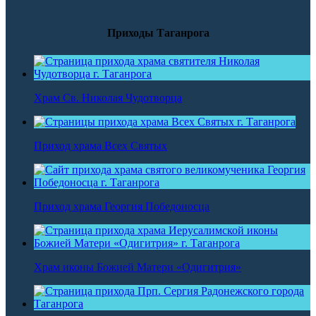
Приходы Таганрога
Храм Св. Николая Чудотворца
Приход храма Всех Святых
Приход храма Георгия Победоносца
Храм иконы Божией Матери «Одигитрия»