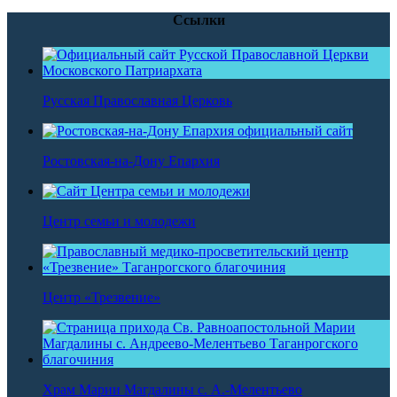
Ссылки
Русская Православная Церковь
Ростовская-на-Дону Епархия
Центр семьи и молодежи
Центр «Трезвение»
Храм Марии Магдалины с. А.-Мелентьево