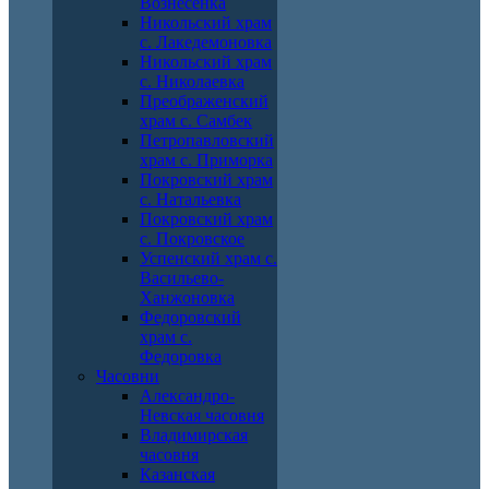
Вознесенка
Никольский храм
с. Лакедемоновка
Никольский храм
с. Николаевка
Преображенский
храм с. Самбек
Петропавловский
храм с. Приморка
Покровский храм
с. Натальевка
Покровский храм
с. Покровское
Успенский храм с.
Васильево-
Ханжоновка
Федоровский
храм с.
Федоровка
Часовни
Александро-
Невская часовня
Владимирская
часовня
Казанская