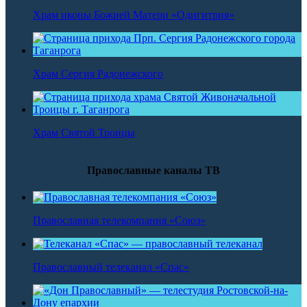
Храм иконы Божией Матери «Одигитрия»
Храм Сергия Радонежского
Храм Святой Троицы
Православные каналы ТВ
Православная телекомпания «Союз»
Православный телеканал «Спас»