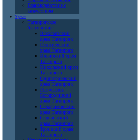
Взаимодействие с
казачеством
Храмы
Таганрогское
благочиние
Всехсвятский
храм Таганрога
Георгиевский
храм Таганрога
Ильинский храм
Таганрога
Никольский храм
Таганрога
Одигитриевский
храм Таганрога
Рождество-
Богородицкий
храм Таганрога
Серафимовский
храм Таганрога
Сергиевский
храм Таганрога
Троицкий храм
Таганрога