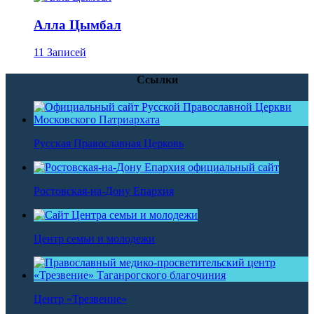
Алла Цымбал
11 Записей
Ссылки
Русская Православная Церковь
Ростовская-на-Дону Епархия
Центр семьи и молодежи
Центр «Трезвение»