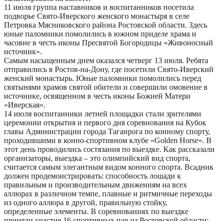
11 июля группа наставников и воспитанников посетила
подворье Свято-Иверского женского монастыря в селе
Петровка Мясниковского района Ростовской области. Здесь
юные паломники помолились в южном приделе храма и
часовне в честь иконы Пресвятой Богородицы «Живоносный
источник».
Самым насыщенным днем оказался четверг 13 июля. Ребята
отправились в Ростов-на-Дону, где посетили Свято-Иверский
женский монастырь. Юные паломники помолились перед
святынями храмов святой обители и совершили омовение в
источнике, освященном в честь иконы Божией Матери
«Иверская».
14 июля воспитанники летней площадки стали зрителями
церемонии открытия и первого дня соревнования на Кубок
главы Администрации города Таганрога по конному спорту,
проходившими в конно-спортивном клубе «Golden Horse». В
этот день проводились состязания по выездке. Как рассказали
организаторы, выездка – это олимпийский вид спорта,
считается самым элегантным видом конного спорта. Всадник
должен продемонстрировать: способность лошади к
правильным и производительным движениям на всех
аллюрах в различном темпе, плавные и ритмичные переходы
из одного аллюра в другой, правильную стойку,
определенные элементы. В соревнованиях по выездке
приняли участие 16 спортивных пар из Ростовской области: