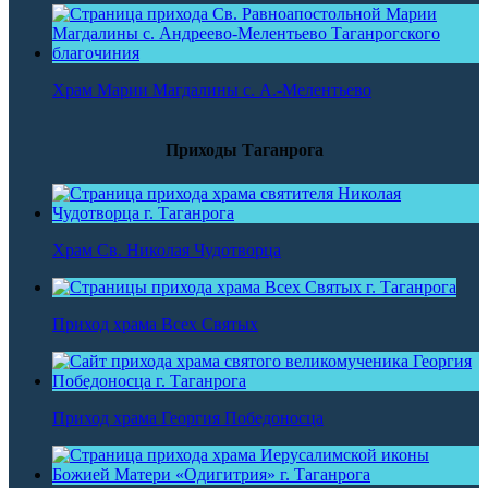
Храм Марии Магдалины с. А.-Мелентьево
Приходы Таганрога
Храм Св. Николая Чудотворца
Приход храма Всех Святых
Приход храма Георгия Победоносца