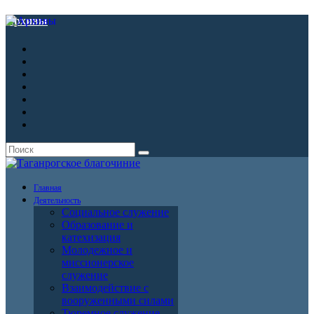
Архивы
Главная
Деятельность
Социальное служение
Образование и
катехизация
Молодежное и
миссионерское
служение
Взаимодействие с
вооруженными силами
Тюремное служение