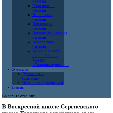
часовня
Георгиевская
часовня
Никольская
часовня
Павловская
часовня
Пантелеимоновская
часовня
Покровская
часовня
Часовня в честь
иконы Божией
Матери
«Скоропослушница»
Духовенство
Духовенство
благочиния
Почившие священники
Контакты
Выберите страницу
В Воскресной школе Сергиевского