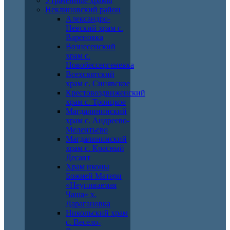
Утраченные храмы
Неклиновский район
Александро-
Невский храм с.
Вареновка
Вознесенский
храм с.
Новобессергеневка
Всехсвятский
храм с. Синявское
Крестовоздвиженский
храм с. Троицкое
Магдалининский
храм с. Андреево-
Мелентьево
Магдалининский
храм с. Красный
Десант
Храм иконы
Божией Матери
«Неупиваемая
Чаша» х.
Дарагановка
Никольский храм
с. Весело-