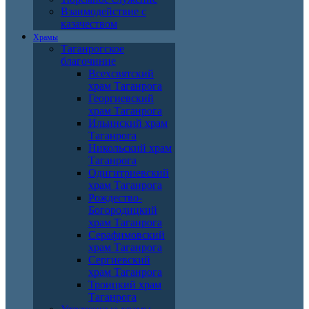
Взаимодействие с
казачеством
Храмы
Таганрогское
благочиние
Всехсвятский
храм Таганрога
Георгиевский
храм Таганрога
Ильинский храм
Таганрога
Никольский храм
Таганрога
Одигитриевский
храм Таганрога
Рождество-
Богородицкий
храм Таганрога
Серафимовский
храм Таганрога
Сергиевский
храм Таганрога
Троицкий храм
Таганрога