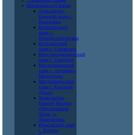
Утраченные храмы
Неклиновский район
Александро-
Невский храм с.
Вареновка
Вознесенский
храм с.
Новобессергеневка
Всехсвятский
храм с. Синявское
Крестовоздвиженский
храм с. Троицкое
Магдалининский
храм с. Андреево-
Мелентьево
Магдалининский
храм с. Красный
Десант
Храм иконы
Божией Матери
«Неупиваемая
Чаша» х.
Дарагановка
Никольский храм
с. Весело-