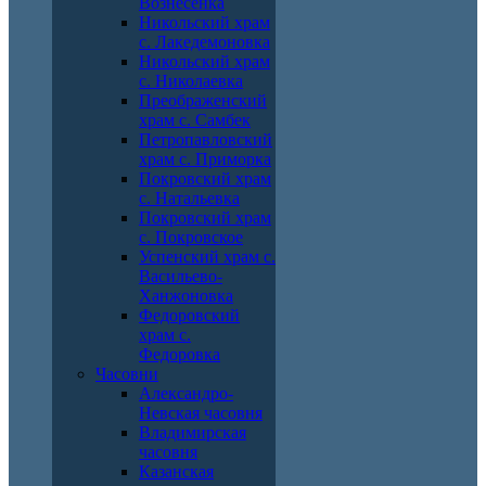
Вознесенка
Никольский храм
с. Лакедемоновка
Никольский храм
с. Николаевка
Преображенский
храм с. Самбек
Петропавловский
храм с. Приморка
Покровский храм
с. Натальевка
Покровский храм
с. Покровское
Успенский храм с.
Васильево-
Ханжоновка
Федоровский
храм с.
Федоровка
Часовни
Александро-
Невская часовня
Владимирская
часовня
Казанская