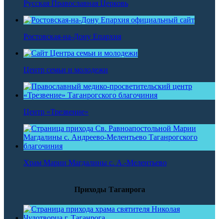
Русская Православная Церковь
Ростовская-на-Дону Епархия
Центр семьи и молодежи
Центр «Трезвение»
Храм Марии Магдалины с. А.-Мелентьево
Приходы Таганрога