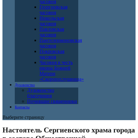
часовня
Георгиевская
часовня
Никольская
часовня
Павловская
часовня
Пантелеимоновская
часовня
Покровская
часовня
Часовня в честь
иконы Божией
Матери
«Скоропослушница»
Духовенство
Духовенство
благочиния
Почившие священники
Контакты
Выберите страницу
Настоятель Сергиевского храма города