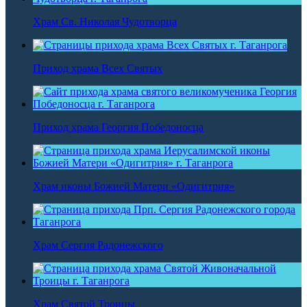
Храм Св. Николая Чудотворца
Приход храма Всех Святых
Приход храма Георгия Победоносца
Храм иконы Божией Матери «Одигитрия»
Храм Сергия Радонежского
Храм Святой Троицы