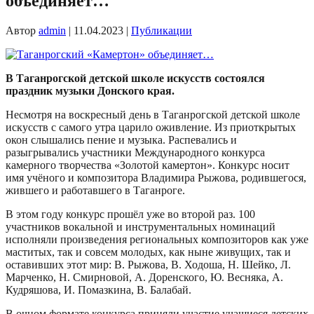
объединяет…
Автор
admin
|
11.04.2023
|
Публикации
В Таганрогской детской школе искусств состоялся
праздник музыки Донского края.
Несмотря на воскресный день в Таганрогской детской школе
искусств с самого утра царило оживление. Из приоткрытых
окон слышались пение и музыка. Распевались и
разыгрывались участники Международного конкурса
камерного творчества «Золотой камертон». Конкурс носит
имя учёного и композитора Владимира Рыжова, родившегося,
жившего и работавшего в Таганроге.
В этом году конкурс прошёл уже во второй раз. 100
участников вокальной и инструментальных номинаций
исполняли произведения региональных композиторов как уже
маститых, так и совсем молодых, как ныне живущих, так и
оставивших этот мир: В. Рыжова, В. Ходоша, Н. Шейко, Л.
Марченко, Н. Смирновой, А. Доренского, Ю. Весняка, А.
Кудряшова, И. Помазкина, В. Балабай.
В очном формате конкурса приняли участие учащиеся детских