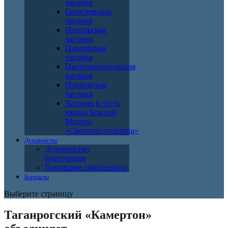
часовня
Георгиевская
часовня
Никольская
часовня
Павловская
часовня
Пантелеимоновская
часовня
Покровская
часовня
Часовня в честь
иконы Божией
Матери
«Скоропослушница»
Духовенство
Духовенство
благочиния
Почившие священники
Контакты
Выберите страницу
Таганрогский «Камертон»