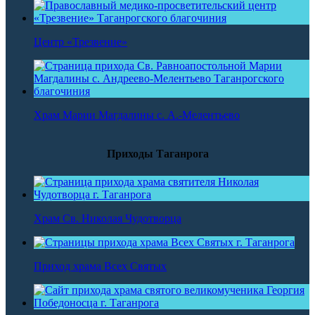
Центр «Трезвение»
Храм Марии Магдалины с. А.-Мелентьево
Приходы Таганрога
Храм Св. Николая Чудотворца
Приход храма Всех Святых