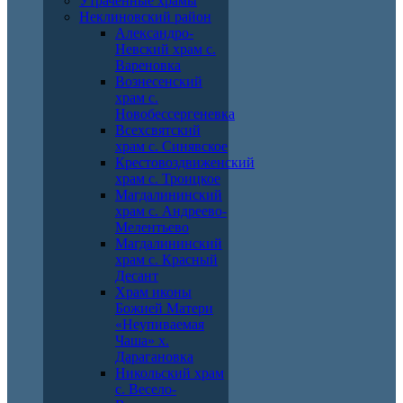
Утраченные храмы
Неклиновский район
Александро-
Невский храм с.
Вареновка
Вознесенский
храм с.
Новобессергеневка
Всехсвятский
храм с. Синявское
Крестовоздвиженский
храм с. Троицкое
Магдалининский
храм с. Андреево-
Мелентьево
Магдалининский
храм с. Красный
Десант
Храм иконы
Божией Матери
«Неупиваемая
Чаша» х.
Дарагановка
Никольский храм
с. Весело-