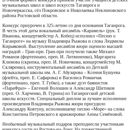
музыкальных школ и школ искусств Таганрога и
Новочеркасска, сёл Покровское и Николаевка Неклиновского
района Ростовской области.
Конкурс приурочен к 325-летию со дня основания Таганрога.
В честь этой даты вокальный ансамбль «Карамель» (рук. Т.
Иванова, концертмейстер А. Кобец) исполнил «Песню о
Таганроге» на музыку Владимира Рыжова и слова Людмилы
Кирьяковой. Выступление ансамбля жюри оценило высшей
наградой – Гран-при. Гран-при получили также Михаил
Романов (фортепиано, преп. И. Литвиненко), Маргарита
Климова (скрипка, преп. И. Новичкова, концертмейстер М.
Скляренко), инструментальный ансамбль из Детской
музыкальной школы им. А. Г. Абузарова – Ксения Бушуева
(флейта, преп. Е. Сафарова) и Василиса Романчак
(фортепиано, преп. Т. Губко), а также дуэт баянистов
«ПараФраз» – Евгений Волошин и Александр Шитиков
(преп. О. Харченко, В. Гурина) из Таганрогской детской
школы искусств. Специальный диплом за лучшее исполнение
произведения Владимира Рыжова жюри присудило
Александру Ковтуну, исполнившему песню «Море» на слова
Константина Петровского в аранжировке Анны Семёновой.
Необычный музыкальный подарок преподнесли участникам
конкурса гости из Ростова-на-Дону. На торжественной