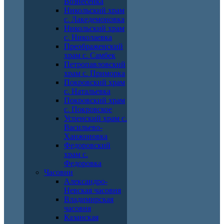
Вознесенка
Никольский храм
с. Лакедемоновка
Никольский храм
с. Николаевка
Преображенский
храм с. Самбек
Петропавловский
храм с. Приморка
Покровский храм
с. Натальевка
Покровский храм
с. Покровское
Успенский храм с.
Васильево-
Ханжоновка
Федоровский
храм с.
Федоровка
Часовни
Александро-
Невская часовня
Владимирская
часовня
Казанская