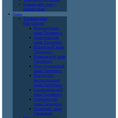
Взаимодействие с
казачеством
Храмы
Таганрогское
благочиние
Всехсвятский
храм Таганрога
Георгиевский
храм Таганрога
Ильинский храм
Таганрога
Никольский храм
Таганрога
Одигитриевский
храм Таганрога
Рождество-
Богородицкий
храм Таганрога
Серафимовский
храм Таганрога
Сергиевский
храм Таганрога
Троицкий храм
Таганрога