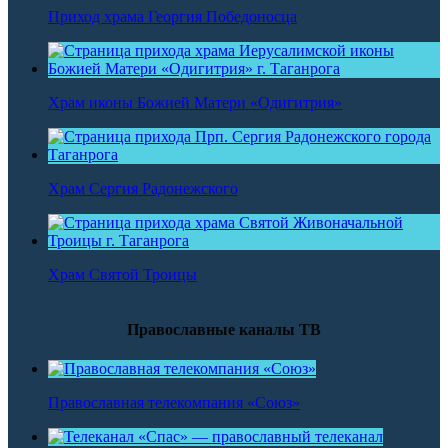
Приход храма Георгия Победоносца
Храм иконы Божией Матери «Одигитрия»
Храм Сергия Радонежского
Храм Святой Троицы
Православные каналы ТВ
Православная телекомпания «Союз»