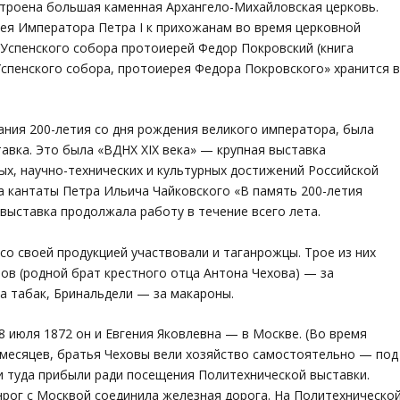
остроена большая каменная Архангело-Михайловская церковь.
ея Императора Петра I к прихожанам во время церковной
Успенского собора протоиерей Федор Покровский (книга
Успенского собора, протоиерея Федора Покровского» хранится 
вания 200-летия со дня рождения великого императора, была
авка. Это была «ВДНХ XIX века» — крупная выставка
х, научно-технических и культурных достижений Российской
а кантаты Петра Ильича Чайковского «В память 200-летия
выставка продолжала работу в течение всего лета.
со своей продукцией участвовали и таганрожцы. Трое из них
в (родной брат крестного отца Антона Чехова) — за
а табак, Бринальдели — за макароны.
8 июля 1872 он и Евгения Яковлевна — в Москве. (Во время
х месяцев, братья Чеховы вели хозяйство самостоятельно — под
и туда прибыли ради посещения Политехнической выставки.
ганрог с Москвой соединила железная дорога. На Политехническо