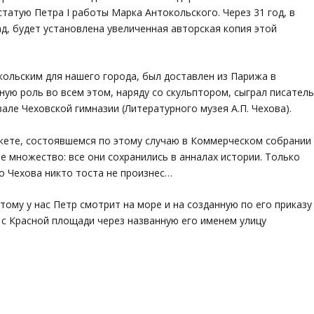
татую Петра I работы Марка Антокольского. Через 31 год, в
сад, будет установлена увеличенная авторская копия этой
ольским для нашего города, был доставлен из Парижа в
вную роль во всем этом, наряду со скульптором, сыграл писатель
зале Чеховской гимназии (Литературного музея А.П. Чехова).
нкете, состоявшемся по этому случаю в Коммерческом собрании
е множество: все они сохранились в анналах истории. Только
о Чехова никто тоста не произнес…
ому у нас Петр смотрит на море и на созданную по его приказу
 с Красной площади через названную его именем улицу