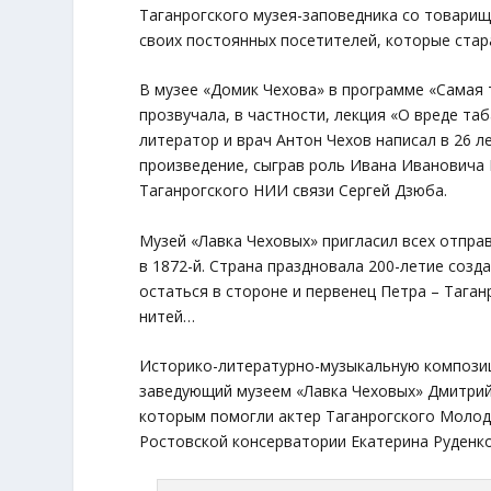
Таганрогского музея-заповедника со товарищи
своих постоянных посетителей, которые стар
В музее «Домик Чехова» в программе «Самая 
прозвучала, в частности, лекция «О вреде та
литератор и врач Антон Чехов написал в 26 ле
произведение, сыграв роль Ивана Ивановича 
Таганрогского НИИ связи Сергей Дзюба.
Музей «Лавка Чеховых» пригласил всех отправ
в 1872-й. Страна праздновала 200-летие созд
остаться в стороне и первенец Петра – Таган
нитей…
Историко-литературно-музыкальную композиц
заведующий музеем «Лавка Чеховых» Дмитрий 
которым помогли актер Таганрогского Молоде
Ростовской консерватории Екатерина Руденко