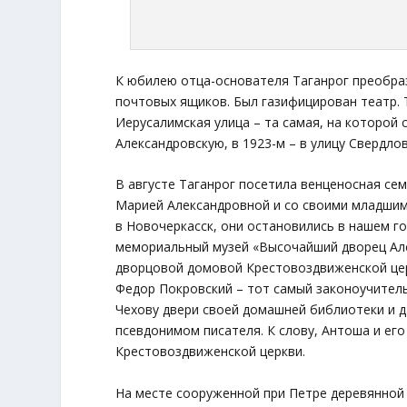
К юбилею отца-основателя Таганрог преобраз
почтовых ящиков. Был газифицирован театр.
Иерусалимская улица – та самая, на которой 
Александровскую, в 1923-м – в улицу Свердло
В августе Таганрог посетила венценосная сем
Марией Александровной и со своими младшим
в Новочеркасск, они остановились в нашем го
мемориальный музей «Высочайший дворец Алекс
дворцовой домовой Крестовоздвиженской церк
Федор Покровский – тот самый законоучитель
Чехову двери своей домашней библиотеки и 
псевдонимом писателя. К слову, Антоша и ег
Крестовоздвиженской церкви.
На месте сооруженной при Петре деревянной