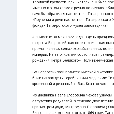
Троицкой крепости) при Екатерине II была п
Именно в этом храме с речью по случаю юбил
службы обратился настоятель Таганрогского 
«Поучения и речи настоятеля Таганрогского 
фондах Таганрогского музея-заповедника).
А в Москве 30 мая 1872 года, в день праздно
открыта Всероссийская политехническая выст
промышленных, сельскохозяйственных, военны
империи. На её открытии состоялась премьер
рождения Петра Великого». Политехническая 
Во Всероссийской политехнической выставке 
были награждены серебряными медалями: Тито
крошенный и резанный табак, Ксантопуло — з
Из дневника Павла Егоровича Чехова узнаем: 
отсутствия родителей, в течение двух летни
присмотром дяди, Митрофана Егоровича.) Он
Благо – незадолго до этого, в 1869 году, Та