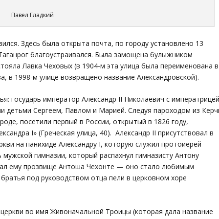
Павел Гладкий
ился. Здесь была открыта почта, по городу установлено 13
 Таганрог благоустраивался. Была замощена булыжником
стояла Лавка Чеховых (в 1904-м эта улица была переименована в
ва, в 1998-м улице возвращено название Александровской).
ья: государь император Александр II Николаевич с императрице
и детьми Сергеем, Павлом и Марией. Следуя пароходом из Керч
роде, посетили первый в России, открытый в 1826 году,
андра I» (Греческая улица, 40). Александр II присутствовал в
ви на панихиде Александру І, которую служил протоиерей
 мужской гимназии, который распахнул гимназисту Антону
дал ему прозвище Антоша Чехонте — оно стало любимым
о братья под руководством отца пели в церковном хоре
 церкви во имя Живоначальной Троицы (которая дала название