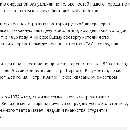
 в очередной раз удивили не только гостей нашего города, но 
аются не пропускать музейные дни памяти Чехова.
трогательная страница в истории русской литературы»
бака». Названную так сцену-монолог в одном действии молодой
т, в 1886 году. А ко всеобщему восторгу исполнил это
Нюхина, артист самодеятельного театра «САД», сотрудник
иться в путешествие во времени, перенестись на 150 лет назад,
ателя Российской империи Петра Первого. Разумеется, не мог
рог. Два гения, Петр I и Антон Чехов, связаны множеством
ию «1872 – год из жизни семьи Чеховых» представили
Зиньковский и старший научный сотрудник Елена Золотовская,
жного театра Павел Гладкий и пианистка, студентка
.