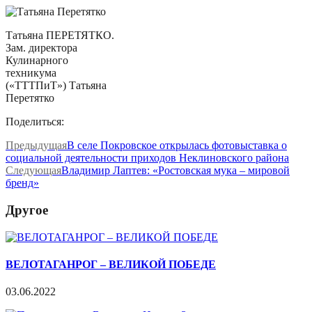
Татьяна ПЕРЕТЯТКО.
Зам. директора
Кулинарного
техникума
(«ТТТПиТ») Татьяна
Перетятко
Поделиться:
Предыдущая
В селе Покровское открылась фотовыставка о
социальной деятельности приходов Неклиновского района
Следующая
Владимир Лаптев: «Ростовская мука – мировой
бренд»
Другое
ВЕЛОТАГАНРОГ – ВЕЛИКОЙ ПОБЕДЕ
03.06.2022