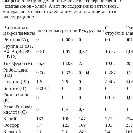
ожирению не приведет, в отличие от вышеперечисленных
«компаньонов» хлеба. А вот по содержанию витаминов,
минеральных веществ хлеб занимает достойное место в
нашем рационе.
Витамины и
С
См
пшеничный
ржаной
Кукурузный
макроэлементы
отрубями
зла
Ретинол (А),
0
0,006
0
00
001
Группа В (В1,
В4, В5,В6 В9,
0,61
1,05
0,82
16,27
1,0
, В12)
Токоферол (E)
55,3
14,93
22
19,02
29,
Рибофлавин
0,06
0,335
0,294
0,287
0,2
(B2)
Ниацин (PP)
1,6
3,8
0
4,402
4,0
Биотин (H)
0,0017
0
0
0
0
Филлохинон
0
0
0
0013
0,0
(К)
Аскорбиновая
0
0,4
0,3
0
0
кислота (C)
Калий
133
166
147
227
254
Фосфор
87
125
169
185
212
Кальций
23
73
249
74
161