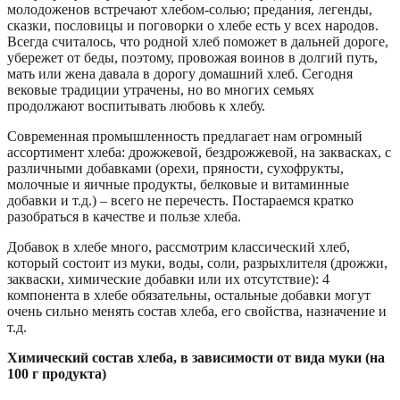
молодоженов встречают хлебом-солью; предания, легенды,
сказки, пословицы и поговорки о хлебе есть у всех народов.
Всегда считалось, что родной хлеб поможет в дальней дороге,
убережет от беды, поэтому, провожая воинов в долгий путь,
мать или жена давала в дорогу домашний хлеб. Сегодня
вековые традиции утрачены, но во многих семьях
продолжают воспитывать любовь к хлебу.
Современная промышленность предлагает нам огромный
ассортимент хлеба: дрожжевой, бездрожжевой, на заквасках, с
различными добавками (орехи, пряности, сухофрукты,
молочные и яичные продукты, белковые и витаминные
добавки и т.д.) – всего не перечесть. Постараемся кратко
разобраться в качестве и пользе хлеба.
Добавок в хлебе много, рассмотрим классический хлеб,
который состоит из муки, воды, соли, разрыхлителя (дрожжи,
закваски, химические добавки или их отсутствие): 4
компонента в хлебе обязательны, остальные добавки могут
очень сильно менять состав хлеба, его свойства, назначение и
т.д.
Химический состав хлеба, в зависимости от вида муки (на
100 г продукта)