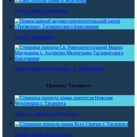
Центр семьи и молодежи
Центр «Трезвение»
Храм Марии Магдалины с. А.-Мелентьево
Приходы Таганрога
Храм Св. Николая Чудотворца
Приход храма Всех Святых