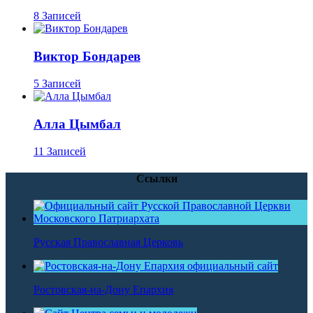
8 Записей
Виктор Бондарев
5 Записей
Алла Цымбал
11 Записей
Ссылки
Русская Православная Церковь
Ростовская-на-Дону Епархия