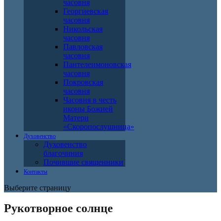
часовня
Георгиевская
часовня
Никольская
часовня
Павловская
часовня
Пантелеимоновская
часовня
Покровская
часовня
Часовня в честь
иконы Божией
Матери
«Скоропослушница»
Духовенство
Духовенство
благочиния
Почившие священники
Контакты
Выберите страницу
Рукотворное солнце