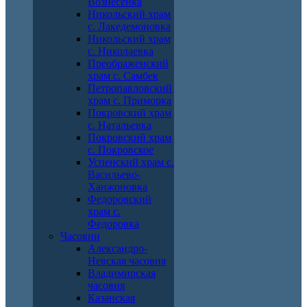
Вознесенка
Никольский храм
с. Лакедемоновка
Никольский храм
с. Николаевка
Преображенский
храм с. Самбек
Петропавловский
храм с. Приморка
Покровский храм
с. Натальевка
Покровский храм
с. Покровское
Успенский храм с.
Васильево-
Ханжоновка
Федоровский
храм с.
Федоровка
Часовни
Александро-
Невская часовня
Владимирская
часовня
Казанская