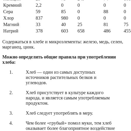
Кремний
2,2
0
0
0
0
Сера
59
85
0
88
0
Хлор
837
980
0
0
0
Магний
33
40
25
81
75
Натрий
378
603
658
486
455
Содержаться в хлебе и микроэлементы: железо, медь, селен,
марганец, цинк.
Можно определить общие правила при употреблении
хлеба:
Хлеб — один из самых доступных
источников растительных белков и
углеводов.
Хлеб присутствует в культуре каждого
народа, и является самым употребляемым
продуктом.
Хлеб следует употреблять в меру.
Чем более «грубый» помол муки, тем хлеб
оказывает более благоприятное воздействие