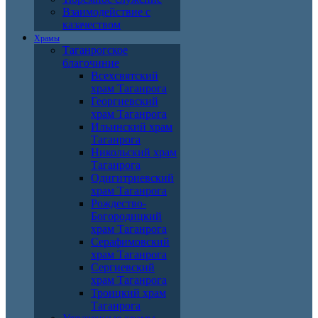
Взаимодействие с
казачеством
Храмы
Таганрогское
благочиние
Всехсвятский
храм Таганрога
Георгиевский
храм Таганрога
Ильинский храм
Таганрога
Никольский храм
Таганрога
Одигитриевский
храм Таганрога
Рождество-
Богородицкий
храм Таганрога
Серафимовский
храм Таганрога
Сергиевский
храм Таганрога
Троицкий храм
Таганрога