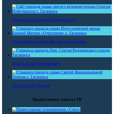
Приход храма Георгия Победоносца
Храм иконы Божией Матери «Одигитрия»
Храм Сергия Радонежского
Храм Святой Троицы
Православные каналы ТВ