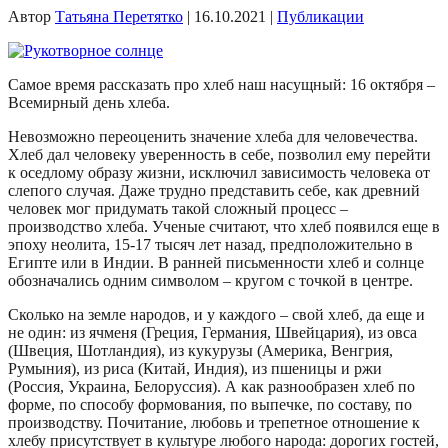
Автор
Татьяна Перетятко
|
16.10.2021
|
Публикации
Самое время рассказать про хлеб наш насущный: 16 октября –
Всемирный день хлеба.
Невозможно переоценить значение хлеба для человечества.
Хлеб дал человеку уверенность в себе, позволил ему перейти
к оседлому образу жизни, исключил зависимость человека от
слепого случая. Даже трудно представить себе, как древний
человек мог придумать такой сложный процесс –
производство хлеба. Ученые считают, что хлеб появился еще в
эпоху неолита, 15-17 тысяч лет назад, предположительно в
Египте или в Индии. В ранней письменности хлеб и солнце
обозначались одним символом – кругом с точкой в центре.
Сколько на земле народов, и у каждого – свой хлеб, да еще и
не один: из ячменя (Греция, Германия, Швейцария), из овса
(Швеция, Шотландия), из кукурузы (Америка, Венгрия,
Румыния), из риса (Китай, Индия), из пшеницы и ржи
(Россия, Украина, Белоруссия). А как разнообразен хлеб по
форме, по способу формования, по выпечке, по составу, по
производству. Почитание, любовь и трепетное отношение к
хлебу присутствует в культуре любого народа: дорогих гостей,