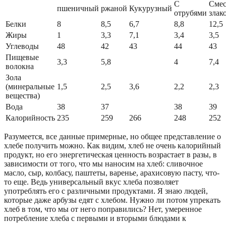
С
Смес
пшеничный
ржаной
Кукурузный
отрубями
злак
Белки
8
8,5
6,7
8,8
12,5
Жиры
1
3,3
7,1
3,4
3,5
Углеводы
48
42
43
44
43
Пищевые
3,3
5,8
4
7,4
волокна
Зола
(минеральные
1,5
2,5
3,6
2,2
2,3
вещества)
Вода
38
37
38
39
Калорийность
235
259
266
248
252
Разумеется, все данные примерные, но общее представление о
хлебе получить можно. Как видим, хлеб не очень калорийный
продукт, но его энергетическая ценность возрастает в разы, в
зависимости от того, что мы наносим на хлеб: сливочное
масло, сыр, колбасу, паштеты, варенье, арахисовую пасту, что-
то еще. Ведь универсальный вкус хлеба позволяет
употреблять его с различными продуктами. Я знаю людей,
которые даже арбузы едят с хлебом. Нужно ли потом упрекать
хлеб в том, что мы от него поправились? Нет, умеренное
потребление хлеба с первыми и вторыми блюдами к