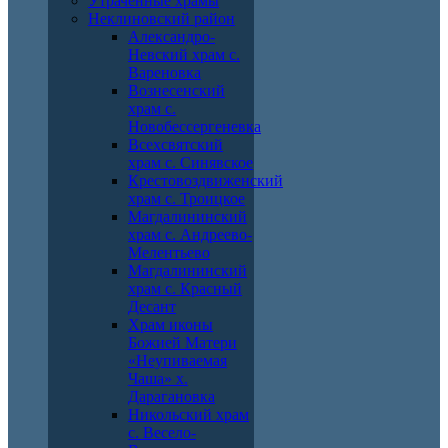
Утраченные храмы
Неклиновский район
Александро-
Невский храм с.
Вареновка
Вознесенский
храм с.
Новобессергеневка
Всехсвятский
храм с. Синявское
Крестовоздвиженский
храм с. Троицкое
Магдалининский
храм с. Андреево-
Мелентьево
Магдалининский
храм с. Красный
Десант
Храм иконы
Божией Матери
«Неупиваемая
Чаша» х.
Дарагановка
Никольский храм
с. Весело-