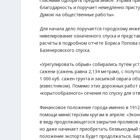
гласными одобрить предлагаемое. Управа при
благодарность и поручает немедленно приступ
Думою на общественные работы».
Для начала дело поручается городскому инжен
нивелирование означенного спуска и предста
расчёты в подробном отчёте Бориса Попова 
Базенеровского спуска.
«Урегулировать обрыв» собирались путём уст
сажени (сажень равна 2,134 метрам), с полут
1 000 куб. сажен грунта и засыпкой оврага о
(известняком). Помимо этих дорожных работ
«корытообразного» сечения по спуску для от
Финансовое положение города именно в 1912
помощи министерским кругам в апреле: «Экон
в виду продолжающегося закрытия проливов (
но даже начинает приобретать безвыходный х
положение экспорта будет продолжаться, Би