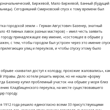
доначальнический, Биржевой, Мало-Биржевой, Банный (будущий
льницы). Сегодняшний Смирновский спуск к тому времени был
стка городской земли – Герман Августович Базенер, знатный
было 43 пивных лавок разных мастеров) – имел честь заявить
р городу принадлежащее ему имение, «состоящее в обрыве у
сажен, с тем, чтобы городом был устроен через это имение спус
прилегающих улиц и переулков, и чтобы спуску этому было
 обрыве «захватил доступ к колодцу, прохожие жаловались», ка
й Управы. Дело хотели решить миром, но не нашли «форму
огда Базенер купил проблемный участок «на обрыве у моря близ
ению Кладбищенского переулка, на месте существовавшего
дар городу.
я 1912 года решило единогласно всеми 33 присутствующими