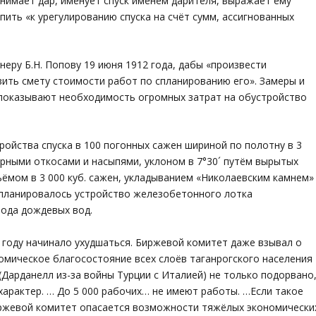
нимает дар, именует спуск именем дарителя, выражает ему
ить «к урегулированию спуска на счёт сумм, ассигнованных
еру Б.Н. Попову 19 июня 1912 года, дабы «произвести
вить смету стоимости работ по спланированию его». Замеры и
показывают необходимость огромных затрат на обустройство
ройства спуска в 100 погонных сажен шириной по полотну в 3
орными откосами и насыпями, уклоном в 7°30´ путём вырытых
бъёмом в 3 000 куб. сажен, укладыванием «Николаевским камнем»
 планировалось устройство железобетонного лотка
вода дождевых вод.
 году начинало ухудшаться. Биржевой комитет даже взывал о
омическое благосостояние всех слоёв таганрогского населения
Дарданелл из-за войны Турции с Италией) не только подорвано
арактер. … До 5 000 рабочих… не имеют работы. …Если такое
ржевой комитет опасается возможности тяжёлых экономически