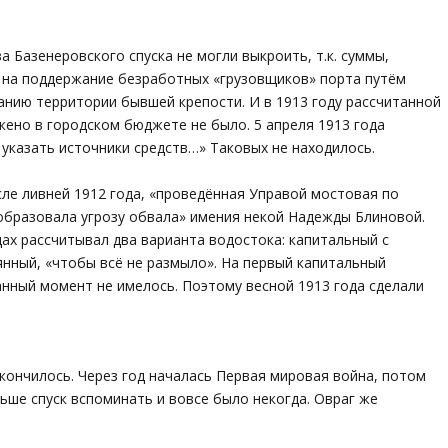
 Базенеровского спуска не могли выкроить, т.к. суммы,
на поддержание безработных «грузовщиков» порта путём
нию территории бывшей крепости. И в 1913 году рассчитанной
ено в городском бюджете не было. 5 апреля 1913 года
 указать источники средств…» Таковых не находилось.
сле ливней 1912 года, «проведённая Управой мостовая по
образовала угрозу обвала» имения некой Надежды Блиновой.
ах рассчитывал два варианта водостока: капитальный с
нный, «чтобы всё не размыло». На первый капитальный
нный момент не имелось. Поэтому весной 1913 года сделали
окончилось. Через год началась Первая мировая война, потом
льше спуск вспоминать и вовсе было некогда. Овраг же