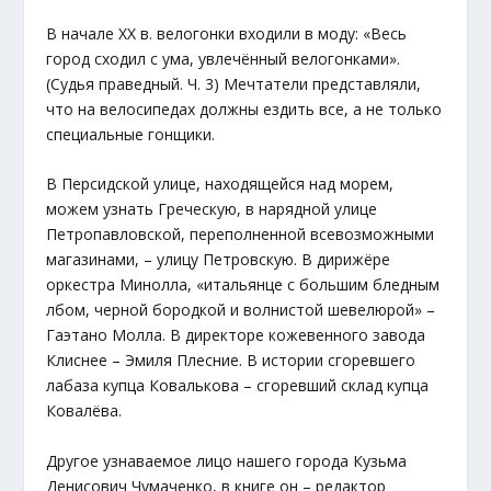
В начале XX в. велогонки входили в моду: «Весь
город сходил с ума, увлечённый велогонками».
(Судья праведный. Ч. 3) Мечтатели представляли,
что на велосипедах должны ездить все, а не только
специальные гонщики.
В Персидской улице, находящейся над морем,
можем узнать Греческую, в нарядной улице
Петропавловской, переполненной всевозможными
магазинами, – улицу Петровскую. В дирижёре
оркестра Минолла, «итальянце с большим бледным
лбом, черной бородкой и волнистой шевелюрой» –
Гаэтано Молла. В директоре кожевенного завода
Клиснее – Эмиля Плесние. В истории сгоревшего
лабаза купца Ковалькова – сгоревший склад купца
Ковалёва.
Другое узнаваемое лицо нашего города Кузьма
Денисович Чумаченко, в книге он – редактор