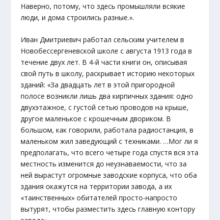
Наверно, потому, что здесь промышляли всякие
люди, и дома строились разные.».
Иван Дмитриевич работал сельским учителем в
Новобессергеневской школе с августа 1913 года в
течение двух лет. В 4-й части книги он, описывая
свой путь в школу, раскрывает историю некоторых
зданий: «За двадцать лет в этой пригородной
полосе возникли лишь два кирпичных здания: одно
двухэтажное, с густой сетью проводов на крыше,
другое маленькое с крошечным двориком. В
большом, как говорили, работала радиостанция, в
маленьком жил заведующий с техниками. …Мог ли я
предполагать, что всего четыре года спустя вся эта
местность изменится до неузнаваемости, что за
ней вырастут огромные заводские корпуса, что оба
здания окажутся на территории завода, а их
«таинственных» обитателей просто-напросто
вытурят, чтобы разместить здесь главную контору