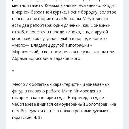
местной газеты Козьма Денисыч Чужеденко. «Ходит
в черной бархатной куртке, носит бородку, золотое
пенсне и притворяется либералом. У Чужеденко
есть два репортёра: один длинный, как фонарный
столб, и зовется в народе «Иноходец», а другой
короткий, как чугунная тумба в порту, и зовется
«Мопс»». Владелец другой типографии –
Мараховский, в котором нельзя не узнать издателя
Абрама Борисовича Тараховского.
*
Много любопытных характеристик и узнаваемых
фигур в главах о работе Мити Мимоходенко
писарем в канцелярии суда. Например, в судье
Чеботарёве видится самоуверенный Золотарёв: «на
нем был фрак и от него пахло крепкими духами».
(Братские. Ч. 3)