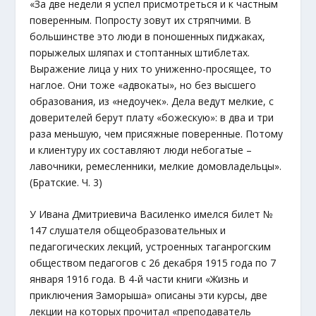
«За две недели я успел присмотреться и к частным
поверенным. Попросту зовут их стряпчими. В
большинстве это люди в поношенных пиджаках,
порыжелых шляпах и стоптанных штиблетах.
Выражение лица у них то униженно-просящее, то
наглое. Они тоже «адвокаты», но без высшего
образования, из «недоучек». Дела ведут мелкие, с
доверителей берут плату «божескую»: в два и три
раза меньшую, чем присяжные поверенные. Потому
и клиентуру их составляют люди небогатые –
лавочники, ремесленники, мелкие домовладельцы».
(Братские. Ч. 3)
У Ивана Дмитриевича Василенко имелся билет №
147 слушателя общеобразовательных и
педагогических лекций, устроенных таганрогским
обществом педагогов с 26 декабря 1915 года по 7
января 1916 года. В 4-й части книги «Жизнь и
приключения Заморыша» описаны эти курсы, две
лекции на которых прочитал «преподаватель