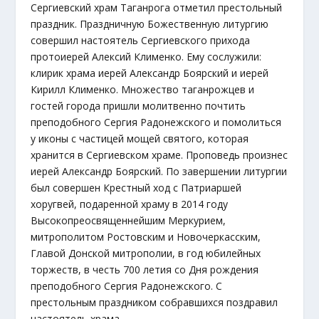
Сергиевский храм Таганрога отметил престольный
праздник. Праздничную Божественную литургию
совершил настоятель Сергиевского прихода
протоиерей Алексий Клименко. Ему сослужили:
клирик храма иерей Александр Боярский и иерей
Кирилл Клименко. Множество таганрожцев и
гостей города пришли молитвенно почтить
преподобного Сергия Радонежского и помолиться
у иконы с частицей мощей святого, которая
хранится в Сергиевском храме. Проповедь произнес
иерей Александр Боярский. По завершении литургии
был совершен Крестный ход с Патриаршей
хоругвей, подаренной храму в 2014 году
Высокопреосвященнейшим Меркурием,
митрополитом Ростовским и Новочеркасским,
Главой Донской митрополии, в год юбилейных
торжеств, в честь 700 летия со Дня рождения
преподобного Сергия Радонежского. С
престольным праздником собравшихся поздравил
настоятель храма.