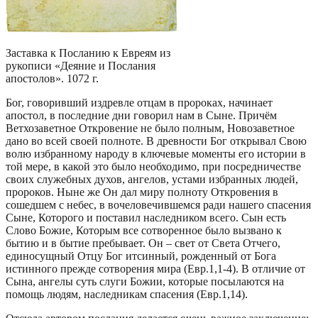
Заставка к Посланию к Евреям из
рукописи «Деяние и Послания
апостолов». 1072 г.
Бог, говоривший издревле отцам в пророках, начинает
апостол, в последние дни говорил нам в Сыне. Причём
Ветхозаветное Откровение не было полным, Новозаветное
дано во всей своей полноте. В древности Бог открывал Свою
волю избранному народу в ключевые моменты его истории в
той мере, в какой это было необходимо, при посредничестве
своих служебных духов, ангелов, устами избранных людей,
пророков. Ныне же Он дал миру полноту Откровения в
сошедшем с небес, в вочеловечившемся ради нашего спасения
Сыне, Которого и поставил наследником всего. Сын есть
Слово Божие, Которым все сотворенное было вызвано к
бытию и в бытие пребывает. Он – свет от Света Отчего,
единосущный Отцу Бог итсинный, рожденный от Бога
истинного прежде сотворения мира (Евр.1,1-4). В отличие от
Сына, ангелы суть слуги Божии, которые посылаются на
помощь людям, наследникам спасения (Евр.1,14).