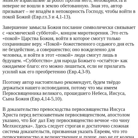
Моисее израильтяне за ропот против него, непокорность и
неверие не вошли в землю обетованную. Зная это, автор
призывает – не впадём в непокорность Господу, чтобы войти в
покой Божий (Евр.гл.3 и 4,1-13).
Завершение замысла Божия послание символически связывает
с «космической субботой», концом миротворения. Это есть
«покой» Царства Божия, войти в которое смогут только
сохранившие веру. «Покой» божественного седьмого дня есть
не бездействие, а совершенство; оно вожделенно для
человека, и войти в этот «покой» люди смогут лишь в
будущем. «Субботство» для народа Божьего «остаётся» как
ожидаемое благо: его можно лишиться, если не прилагать
усилий как его преобретению (Евр.4,3-9).
Поэтому автор настоятельно рекомендует, будем твёрдо
держаться нашего исповедания, потому что мы имеем
Первосвященника великого, прошедшего Небеса, Иисуса,
Сына Божия (Евр.4,14-5,10).
В доказательство превосходства первосвященства Иисуса
Христа перед ветхозаветным первосвященством, апостолом
указано, что Бог дал Ему первосвященство вечное «по чину
Мелхиседека». Здесь следует строгая и достаточно сложная
система доказательств, призванная указать Евреям, что это
первосвященство и величественнее и лучше, оно не от колена