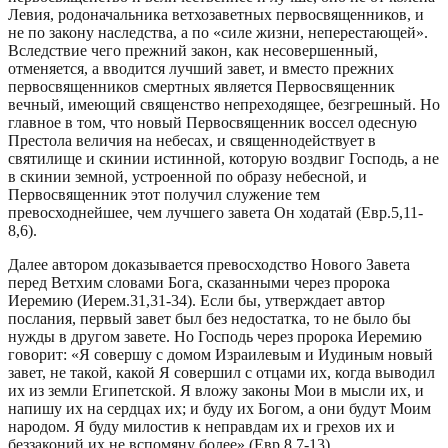
Левия, родоначальника ветхозаветных первосвященников, и
не по закону наследства, а по «силе жизни, неперестающей».
Вследствие чего прежний закон, как несовершенный,
отменяется, а вводится лучший завет, и вместо прежних
первосвященников смертных является Первосвященник
вечный, имеющий священство непреходящее, безгрешный. Но
главное в том, что новый Первосвященник воссел одесную
Престола величия на небесах, и священнодействует в
святилище и скинии истинной, которую воздвиг Господь, а не
в скинии земной, устроенной по образу небесной, и
Первосвященник этот получил служение тем
превосходнейшее, чем лучшего завета Он ходатай (Евр.5,11-
8,6).
Далее автором доказывается превосходство Нового Завета
перед Ветхим словами Бога, сказанными через пророка
Иеремию (Иерем.31,31-34). Если бы, утверждает автор
послания, первый завет был без недостатка, то не было бы
нужды в другом завете. Но Господь через пророка Иеремию
говорит: «Я совершу с домом Израилевым и Иудиным новый
завет, не такой, какой Я совершил с отцами их, когда выводил
их из земли Египетской. Я вложу законы Мои в мысли их, и
напишу их на сердцах их; и буду их Богом, а они будут Моим
народом. Я буду милостив к неправдам их и грехов их и
беззаконий их не вспомяну более» (Евр.8,7-13).