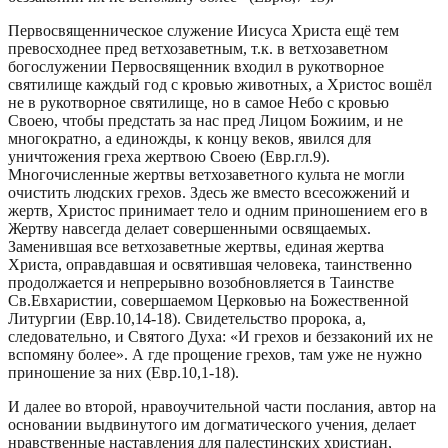
Первосвященническое служение Иисуса Христа ещё тем
превосходнее пред ветхозаветным, т.к. в ветхозаветном
богослужении Первосвященник входил в рукотворное
святилище каждый год с кровью животных, а Христос вошёл
не в рукотворное святилище, но в самое Небо с кровью
Своею, чтобы предстать за нас пред Лицом Божиим, и не
многократно, а единожды, к концу веков, явился для
уничтожения греха жертвою Своею (Евр.гл.9).
Многочисленные жертвы ветхозаветного культа не могли
очистить людских грехов. Здесь же вместо всесожжений и
жертв, Христос принимает тело и одним приношением его в
Жертву навсегда делает совершенными освящаемых.
Заменившая все ветхозаветные жертвы, единая жертва
Христа, оправдавшая и освятившая человека, таинственно
продолжается и непрерывно возобновляется в Таинстве
Св.Евхаристии, совершаемом Церковью на Божественной
Литургии (Евр.10,14-18). Свидетельство пророка, а,
следовательно, и Святого Духа: «И грехов и беззаконий их не
вспомяну более». А где прощение грехов, там уже не нужно
приношение за них (Евр.10,1-18).
И далее во второй, нравоучительной части послания, автор на
основании выдвинутого им догматического учения, делает
нравственные наставления для палестинских христиан,