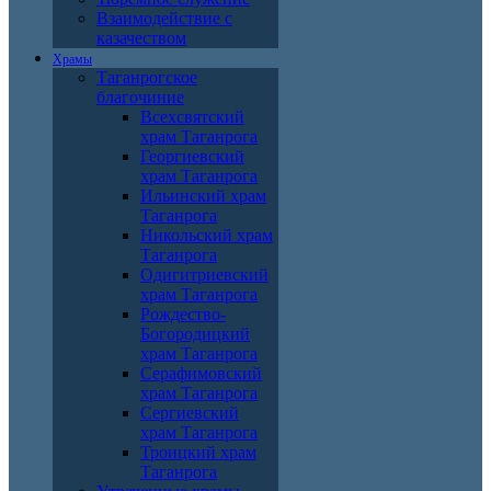
Взаимодействие с
казачеством
Храмы
Таганрогское
благочиние
Всехсвятский
храм Таганрога
Георгиевский
храм Таганрога
Ильинский храм
Таганрога
Никольский храм
Таганрога
Одигитриевский
храм Таганрога
Рождество-
Богородицкий
храм Таганрога
Серафимовский
храм Таганрога
Сергиевский
храм Таганрога
Троицкий храм
Таганрога