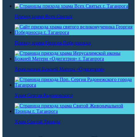
Приход храма Всех Святых
Приход храма Георгия Победоносца
Храм иконы Божией Матери «Одигитрия»
Храм Сергия Радонежского
Храм Святой Троицы