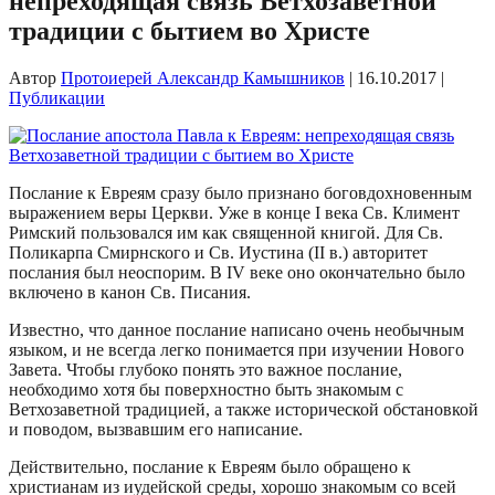
непреходящая связь Ветхозаветной
традиции с бытием во Христе
Автор
Протоиерей Александр Камышников
|
16.10.2017
|
Публикации
Послание к Евреям сразу было признано боговдохновенным
выражением веры Церкви. Уже в конце I века Св. Климент
Римский пользовался им как священной книгой. Для Св.
Поликарпа Смирнского и Св. Иустина (II в.) авторитет
послания был неоспорим. В IV веке оно окончательно было
включено в канон Св. Писания.
Известно, что данное послание написано очень необычным
языком, и не всегда легко понимается при изучении Нового
Завета. Чтобы глубоко понять это важное послание,
необходимо хотя бы поверхностно быть знакомым с
Ветхозаветной традицией, а также исторической обстановкой
и поводом, вызвавшим его написание.
Действительно, послание к Евреям было обращено к
христианам из иудейской среды, хорошо знакомым со всей