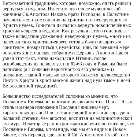
Ветхозаветной традицией, которые, возможно, опять решили
вернуться в иудаизм. Известно, что после мученической
кончины Св.Апостола Иакова, брата Господня, в Палестине
начались жестокие гонения на христиан от неверующих во
Христа иудеев. Гонители пытались вернуть новоиспечённых
христиан-евреев в иудаизм. Как результат этого гонения, а
также вследствие убеждений неверующих иудеев, многие из
палестинских христиан-евреев готовы были покориться
гонителям, возвратиться в иудейство, или, по меньшей мере
оставить христианское собрание и Церковь. Апостол Павел
узнал этот факт, когда находился в Италии, после
освобождения из первых уз, и в 62-63 году в Риме им было
написано (а с большей вероятностью его учениками)
послание, главной мыслью которого является превосходство
Иисуса Христа и христианской жизни над иудаизмом и всей
Ветхозаветной традицией.
Большинство исследователей склонны ко мнению, что
Послание к Евреям не написано рукою апостола Павла. Язык,
стиль и манера изложения Послания лишены черт,
характерных для ап.Павла. Написавший послание гораздо в
большей степени, чем апостол, воспитан на эллинистической
культуре. Некоторые раннехристианские учители считали, что
Послание к Евреям, в том виде, как мы его видим в Новом
Завете, есть перевод, сделанный Св. Апостолом Лукой того