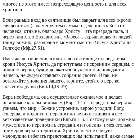
многое из этого имеет непреходящую ценность и для всех
христиан.
Если раньше вход во святилище был закрыт для всех (кроме
священников), знаменуя тем самым отделённость Бога от
человека, отныне, благодаря Христу – эта преграда пала, и
через таинство Евхаристии. «Завеса», скрывающая от людей
тайну Божию, разодрана в момент смерти Иисуса Христа на
Голгофе (Мф.27,51).
Имея же дерзновение входить во святилище посредством
крови Иисуса Христа, да приступаем с искренним сердцем, с
полною верою, будем держаться неуклонно исповедания
нашего, не будем оставлять собрания своего. Итак, не
оставляйте упования вашего, терпите, стойте в вере ко
спасению души (Евр.10,19-39).
Вера необходима, она осуществляет ожидаемое и делает
невидимое как бы видимым (Евр.11,1). Посредством веры мы
узнаем, что мир – Божие устроение, верою угодили Богу,
совершали подвиги и переносили великие лишения все
ветхозаветные праведники (Евр.гл.11). Поэтому и мы должны
мужественно переносить страдания и гонения, имея столько
примеров веры и терпения. Христианам не следует
малодушно избегать предстоящих им испытаний; даже самые