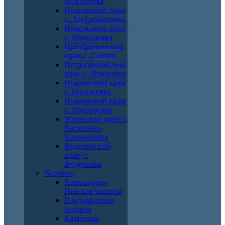
Вознесенка
Никольский храм
с. Лакедемоновка
Никольский храм
с. Николаевка
Преображенский
храм с. Самбек
Петропавловский
храм с. Приморка
Покровский храм
с. Натальевка
Покровский храм
с. Покровское
Успенский храм с.
Васильево-
Ханжоновка
Федоровский
храм с.
Федоровка
Часовни
Александро-
Невская часовня
Владимирская
часовня
Казанская