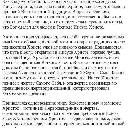
Как мы уже отметили, главная мысль – это превосходство
Иисуса Христа, самого бытия во Христе, над всем, что было в
прошлой Ветхозаветной традиции. В других религиях,
возможно, есть и свои ценности, они, естественно, были и в
ветхозаветной религии, но их нет смысла и сравнивать с тем,
что Бог сделал для людей в Господе Иисусе Христе.
Автор послания утверждает, что в соблюдении ветхозаветных
иудейских обрядов, в старой жизни и старых традициях после
пришествия Христа уже нет никакого смысла. Доказывается,
что путь к Богу, открытый в Иисусе Христе, гораздо лучше.
Господь Иисус Христос стоит выше Моисея, ангелов, и тем
более священников Ветхого Завета. Ветхозаветные жертвы
должны были очистить людей, приобщая их к Богу, но эти
жертвы были только прообразом единой Жертвы Сына Божия,
и они потому имеют преходящее значение. Иисус Христос
принёс в жертву Самого Себя, и эта жертва несоизмеримо
превыше всех жертвоприношений, которых требовала
ветхозаветная религия.
Принадлежа одновременно миру божественному и земному,
Христос – истинный Первосвященник и Жертва,
соединивший человека с Богом. Чтобы пребывать в Новом
Завете, установленном Христом – Первосвященником, люди
должны жить в вере, любви и терпении, как истинный новый