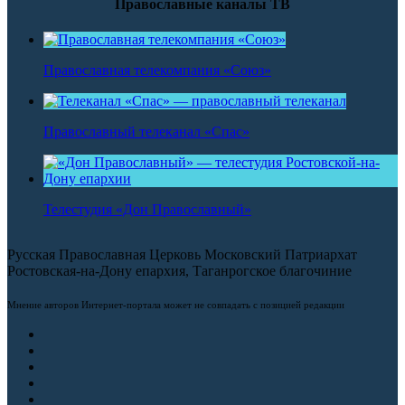
Православные каналы ТВ
Православная телекомпания «Союз»
Православный телеканал «Спас»
Телестудия «Дон Православный»
Русская Православная Церковь Московский Патриархат
Ростовская-на-Дону епархия, Таганрогское благочиние
Мнение авторов Интернет-портала может не совпадать с позицией редакции