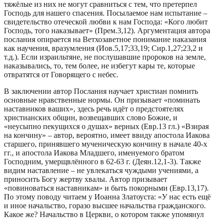
тяжёлые из них не могут сравниться с тем, что претерпел
Господь для нашего спасения. Посылаемое нам испытание –
свидетельство отеческой любви к нам Господа: «Кого любит
Господь, того наказывает» (Прем.3,12). Аргументация автора
послания опирается на Ветхозаветное понимание наказания
как научения, вразумления (Иов.5,17;33,19; Сир.1,27;23,2 и
т.д.). Если израильтяне, не послушавшие пророков на земле,
наказывались, то, тем более, не избегут кары те, которые
отвратятся от Говорящего с небес.
В заключении автор Послания научает христиан помнить
основные нравственные нормы. Он призывает «поминать
наставников ваших», здесь речь идёт о предстоятелях
христианских общин, возвещавших слово Божие, и
«неусыпно пекущихся о душах» верных (Евр.13 гл.) «Взирая
на кончину» – автор, вероятно, имеет ввиду апостола Иакова
старшего, принявшего мученическую кончину в начале 40-х
гг., и апостола Иакова Младшего, именуемого братом
Господним, умерщвлённого в 62-63 г. (Деян.12,1-3). Также
видим наставление – не увлекаться чуждыми учениями, а
приносить Богу жертву хвалы. Автор призывает
«повиноваться наставникам» и быть покорными (Евр.13,17).
По этому поводу читаем у Иоанна Златоуста: «У нас есть ещё
и иное начальство, горазо высшее начальства гражданского.
Какое же? Начальство в Церкви, о котором также упомянул