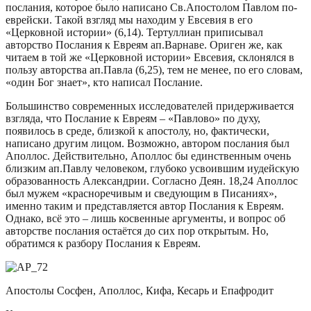
послания, которое было написано Св.Апостолом Павлом по-
еврейски. Такой взгляд мы находим у Евсевия в его
«Церковной истории» (6,14). Тертуллиан приписывал
авторство Послания к Евреям ап.Варнаве. Ориген же, как
читаем в той же «Церковной истории» Евсевия, склонялся в
пользу авторства ап.Павла (6,25), тем не менее, по его словам,
«один Бог знает», кто написал Послание.
Большинство современных исследователей придерживается
взгляда, что Послание к Евреям – «Павлово» по духу,
появилось в среде, близкой к апостолу, но, фактически,
написано другим лицом. Возможно, автором послания был
Аполлос. Действительно, Аполлос бы единственным очень
близким ап.Павлу человеком, глубоко усвоившим иудейскую
образованность Александрии. Согласно Деян. 18,24 Аполлос
был мужем «красноречивым и сведующим в Писаниях»,
именно таким и представляется автор Послания к Евреям.
Однако, всё это – лишь косвенные аргументы, и вопрос об
авторстве послания остаётся до сих пор открытым. Но,
обратимся к разбору Послания к Евреям.
Апостолы Сосфен, Аполлос, Кифа, Кесарь и Епафродит