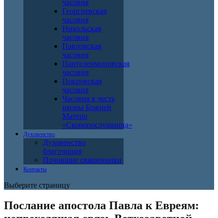
часовня
Георгиевская
часовня
Никольская
часовня
Павловская
часовня
Пантелеимоновская
часовня
Покровская
часовня
Часовня в честь
иконы Божией
Матери
«Скоропослушница»
Духовенство
Духовенство
благочиния
Почившие священники
Контакты
Выберите страницу
Послание апостола Павла к Евреям: