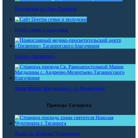
Ростовская-на-Дону Епархия
Центр семьи и молодежи
Центр «Трезвение»
Храм Марии Магдалины с. А.-Мелентьево
Приходы Таганрога
Храм Св. Николая Чудотворца