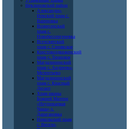
Утраченные храмы
Неклиновский район
Александро-
Невский храм с.
Вареновка
Вознесенский
храм с.
Новобессергеневка
Всехсвятский
храм с. Синявское
Крестовоздвиженский
храм с. Троицкое
Магдалининский
храм с. Андреево-
Мелентьево
Магдалининский
храм с. Красный
Десант
Храм иконы
Божией Матери
«Неупиваемая
Чаша» х.
Дарагановка
Никольский храм
с. Весело-