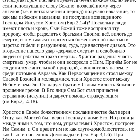
Отсюда автором послания делается очень важное заключение:
если непослушание слову Божию, возвещённому через
ангелов (т.е. в ветхозаветный период) получало наказание, то
как мы избежим наказания, не послушав возвещенного
Господом Иисусом Христом (Евр.2,1-4)? Поскольку люди
имеют плоть и кровь, Сын Божий тоже воспринял эту
природу, чтобы разделить с братьями Своими всё, вплоть до
смерти, и тем самым вторгнуться божественной властью в
царство гибели и разрушения, туда, где властвует диавол. Это
вторжение нанесло удар «державе смерти» и освободило
людей от рабства «страха смерти». Христос разделил участь
смертных, умер, чтобы и они воскресли с Ним. Причём Бог не
соединился с ангельской природой, а воплотился на земле
среди потомков Авраама. Как Первосвященник стоял между
Славой Божией и молящимися, так и Христос стоит между
Небом и землёю. Он дарует братиям Своим милость Божию и
прощение грехов. В Его лице Сам Бог стал причастен
страданию (искупил) и дарует помощь страждующим
(см.Евр.2,14-18).
Христос в Своём божественном посланничестве был верен
Отцу, как Моисей был верен Господу в доме Его. Но разница
между ними в том, что дом, управляемый Христом, построен
Им Самим, и Он правит им не как слуга-домоблюститель, но
как Сын и наследник Домовладыки (см. Евр.3,1-6). При