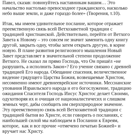
Павел, сказав: повинуйтесь наставникам вашим… Это
начальство настолько превосходнее гражданского, насколько
небо выше земли, и даже гораздо более» (Творения, т.10).
Итак, мы имеем удивительное послание, которое отражает
преемственную связь всей Ветхозаветной традиции с
традицией христианской. Действительно, перейти от Ветхого
Завета к Новому – это совсем не значит заменить одну книгу
другой, закрыть одну, чтобы затем открыть другую, в корне
новую. В плане развития религиозного мышления Новый
Завет представляет в значительной степени продолжение
Ветхого. Не сказал ли прямо Господь, что Он пришёл «не
разрушить, а исполнить Закон»? Его учение связано с древней
традицией Его народа. Обещание спасения, величественное
видение грядущего Царства Божия, возвещаемые Христом,
несомненно имеют древнееврейские источники. Мессианские
упования Израильского народа и его богослужение, традицию
ожидания Спасителя Господь Иисус Христос делает Своими,
одухотворяя их и очищая от националистичесих и слишком
земных черт, дабы сообщить им сверхприродное значение.
Эту преемственную связь всей Ветхозаветной традиции с
традицией бытия во Христе, если говорить о посланиях, с
наибольшей силой мы наблюдаем в Послании к Евреям,
которое, как и все прочие «отмечено печатью Божией» и
вручает нас Христу.