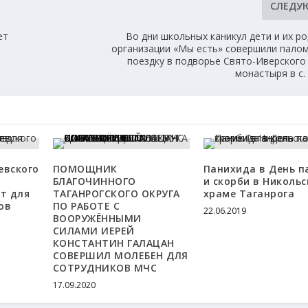
СЛЕДУ
ет
Во дни школьных каникул дети и их р
организации «Мы есть» совершили пало
поездку в подворье Свято-Иверского
монастыря в с.
евского
ПОМОЩНИК
Панихида в День п
БЛАГОЧИННОГО
и скорби в Николь
т для
ТАГАНРОГСКОГО ОКРУГА
храме Таганрога
ов
ПО РАБОТЕ С
22.06.2019
ВООРУЖЁННЫМИ
СИЛАМИ ИЕРЕЙ
КОНСТАНТИН ГАЛАЦАН
СОВЕРШИЛ МОЛЕБЕН ДЛЯ
СОТРУДНИКОВ МЧС
17.09.2020