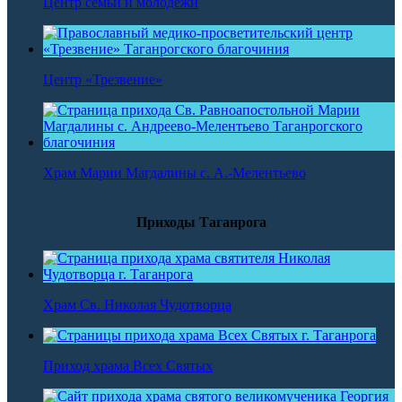
Центр семьи и молодежи
Центр «Трезвение»
Храм Марии Магдалины с. А.-Мелентьево
Приходы Таганрога
Храм Св. Николая Чудотворца
Приход храма Всех Святых