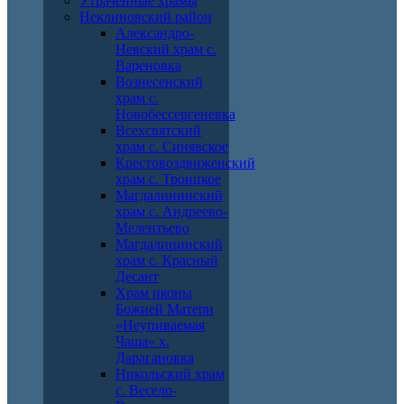
Утраченные храмы
Неклиновский район
Александро-
Невский храм с.
Вареновка
Вознесенский
храм с.
Новобессергеневка
Всехсвятский
храм с. Синявское
Крестовоздвиженский
храм с. Троицкое
Магдалининский
храм с. Андреево-
Мелентьево
Магдалининский
храм с. Красный
Десант
Храм иконы
Божией Матери
«Неупиваемая
Чаша» х.
Дарагановка
Никольский храм
с. Весело-