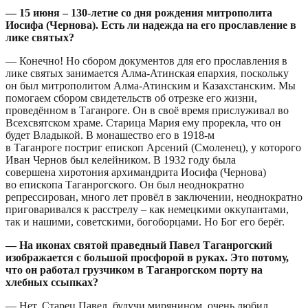
— 15 июня – 130-летие со дня рождения митрополита
Иосифа (Чернова). Есть ли надежда на его прославление в
лике святых?
— Конечно! Но сбором документов для его прославления в
лике святых занимается Алма-Атинская епархия, поскольку
он был митрополитом Алма-Атинским и Казахстанским. Мы
помогаем сбором свидетельств об отрезке его жизни,
проведённом в Таганроге. Он в своё время прислуживал во
Всехсвятском храме. Старица Мария ему прорекла, что он
будет Владыкой. В монашество его в 1918-м
в Таганроге постриг епископ Арсений (Смоленец), у которого
Иван Чернов был келейником. В 1932 году была
совершена хиротония архимандрита Иосифа (Чернова)
во епископа Таганрогского. Он был неоднократно
репрессирован, много лет провёл в заключении, неоднократно
приговаривался к расстрелу – как немецкими оккупантами,
так и нашими, советскими, богоборцами. Но Бог его берёг.
— На иконах святой праведный Павел Таганрогский
изображается с большой просфорой в руках. Это потому,
что он работал грузчиком в Таганрогском порту на
хлебных ссыпках?
— Нет. Старец Павел, будучи мирянином, очень любил