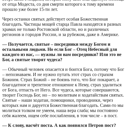
от отца Модеста, со дня смерти которого к тому времени
прошло уже более 15-ти лет.
Через останки святых действует особая Божественная
благодать. Частицы мощей старца Павла находятся в разных
храмах не только Ростовской области, но и различных
регионов и городов России, и за рубежом, даже в Америке.
— Получается, святые – посредники между Богом и
остальными людьми. Но если Бог – Отец Небесный для
каждого из нас, — нужны ли нам посредники? Или это не
Бог, а святые творят чудеса?
— Обычный человек опасается и боится Бога, потому что Бог
– непознаваем. И не нужно путать этот страх со страхом
Божиим. Страх Божий – не боязнь того, что Бог покарает, а
благодатное и трепетное отношение к Нему, страх удалиться
от Бога, отпасть от Него. Все чудеса, которые совершаются,
творит Господь Бог, но – по молитвам и ходатайствам святых.
Святые – наши ходатаи, помощники, проводники, через
которых нам и даруется Божественная благодать. Сами-то мы
молиться толком не умеем, наша вера слаба; мы постоянно
себя жалеем, ищем себе послабления, в том числе – в пост.
— К слову, насчёт поста. А как появился Петров пост?