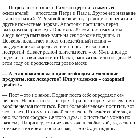
— Петров пост возник в Римской церкви в память её
основателей — апостолов Петра и Павла. Другое его название
– апостольский. У Римской церкви эту традицию переняли и
другие поместные церкви. Апостолы постились перед
выходом на проповедь. В память об этом постимся и мы.
Люди всегда пытались взять на себя особые подвиги. И
Церковь предлагает в пост определённый подвиг –
воздержание от определённой пищи. Петров пост –
нестрогий, бывает разной длительности – от 50-ти дней до
недели – в зависимости от Пасхи, ранняя она или поздняя. В
этом году он продолжается ровно месяц.
— А если пожилой женщине необходимы молочные
продукты, как лекарство? Или у человека – сахарный
диабет?..
— Пост – это не закон. Подвиг поста себе определяет сам
человек. Не поститься – не грех. При некоторых заболеваниях
вообще нельзя поститься. Если больной человек постится, вот
это – грех. Потому что такой человек не бережёт своё тело, а
оно является сосудом Святого Духа. Но поститься можно по-
разному. Например, если человек очень любит чай, то, если он
откажется на время поста от чая, — это будет подвиг.