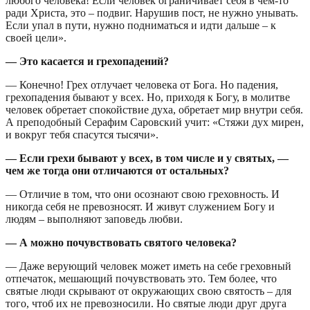
любого человека! Если человек ограничивает себя в чём-то
ради Христа, это – подвиг. Нарушив пост, не нужно унывать.
Если упал в пути, нужно подниматься и идти дальше – к
своей цели».
— Это касается и грехопадений?
— Конечно! Грех отлучает человека от Бога. Но падения,
грехопадения бывают у всех. Но, приходя к Богу, в молитве
человек обретает спокойствие духа, обретает мир внутри себя.
А преподобный Серафим Саровский учит: «Стяжи дух мирен,
и вокруг тебя спасутся тысячи».
— Если грехи бывают у всех, в том числе и у святых, —
чем же тогда они отличаются от остальных?
— Отличие в том, что они осознают свою греховность. И
никогда себя не превозносят. И живут служением Богу и
людям – выполняют заповедь любви.
— А можно почувствовать святого человека?
— Даже верующий человек может иметь на себе греховный
отпечаток, мешающий почувствовать это. Тем более, что
святые люди скрывают от окружающих свою святость – для
того, чтоб их не превозносили. Но святые люди друг друга