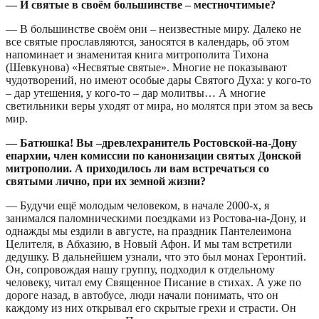
— И святые в своём большинстве – местночтимые?
— В большинстве своём они – неизвестные миру. Далеко не
все святые прославляются, заносятся в календарь, об этом
напоминает и знаменитая книга митрополита Тихона
(Шевкунова) «Несвятые святые». Многие не показывают
чудотворений, но имеют особые дары Святого Духа: у кого-то
– дар утешения, у кого-то – дар молитвы… А многие
светильники веры уходят от мира, но молятся при этом за весь
мир.
— Батюшка! Вы –древлехранитель Ростовской-на-Дону
епархии, член комиссии по канонизации святых Донской
митрополии. А приходилось ли вам встречаться со
святыми лично, при их земной жизни?
— Будучи ещё молодым человеком, в начале 2000-х, я
занимался паломническими поездками из Ростова-на-Дону, и
однажды мы ездили в августе, на праздник Пантелеимона
Целителя, в Абхазию, в Новый Афон. И мы там встретили
дедушку. В дальнейшем узнали, что это был монах Геронтий.
Он, сопровождая нашу группу, подходил к отдельному
человеку, читал ему Священное Писание в стихах. А уже по
дороге назад, в автобусе, люди начали понимать, что он
каждому из них открывал его скрытые грехи и страсти. Он