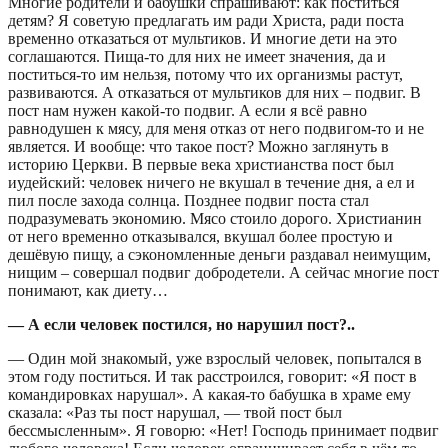
Многие родители и бабушки спрашивают: как поститься
детям? Я советую предлагать им ради Христа, ради поста
временно отказаться от мультиков. И многие дети на это
соглашаются. Пища-то для них не имеет значения, да и
поститься-то им нельзя, потому что их организмы растут,
развиваются. А отказаться от мультиков для них – подвиг. В
пост нам нужен какой-то подвиг. А если я всё равно
равнодушен к мясу, для меня отказ от него подвигом-то и не
является. И вообще: что такое пост? Можно заглянуть в
историю Церкви. В первые века христианства пост был
иудейский: человек ничего не вкушал в течение дня, а ел и
пил после захода солнца. Позднее подвиг поста стал
подразумевать экономию. Мясо стоило дорого. Христианин
от него временно отказывался, вкушал более простую и
дешёвую пищу, а сэкономленные деньги раздавал неимущим,
нищим – совершал подвиг добродетели. А сейчас многие пост
понимают, как диету…
— А если человек постился, но нарушил пост?..
— Один мой знакомый, уже взрослый человек, попытался в
этом году поститься. И так расстроился, говорит: «Я пост в
командировках нарушал». А какая-то бабушка в храме ему
сказала: «Раз ты пост нарушал, — твой пост был
бессмысленным». Я говорю: «Нет! Господь принимает подвиг