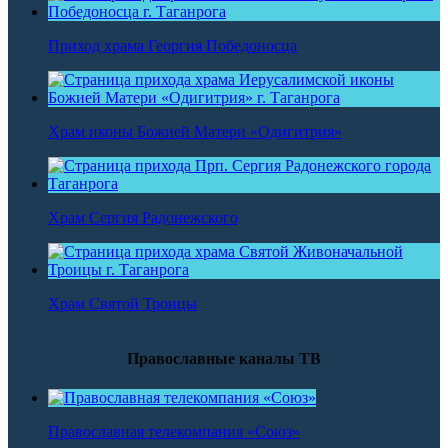
Приход храма Георгия Победоносца
Храм иконы Божией Матери «Одигитрия»
Храм Сергия Радонежского
Храм Святой Троицы
Православные каналы ТВ
Православная телекомпания «Союз»