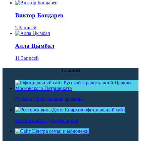
Виктор Бондарев
5 Записей
Алла Цымбал
11 Записей
Ссылки
Русская Православная Церковь
Ростовская-на-Дону Епархия