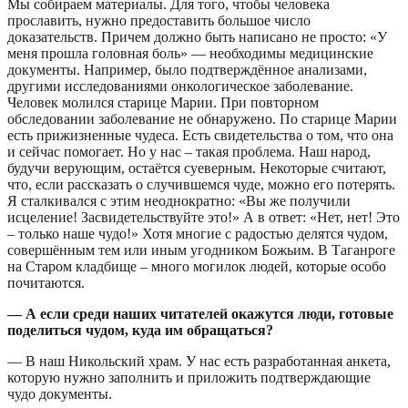
Мы собираем материалы. Для того, чтобы человека
прославить, нужно предоставить большое число
доказательств. Причем должно быть написано не просто: «У
меня прошла головная боль» — необходимы медицинские
документы. Например, было подтверждённое анализами,
другими исследованиями онкологическое заболевание.
Человек молился старице Марии. При повторном
обследовании заболевание не обнаружено. По старице Марии
есть прижизненные чудеса. Есть свидетельства о том, что она
и сейчас помогает. Но у нас – такая проблема. Наш народ,
будучи верующим, остаётся суеверным. Некоторые считают,
что, если рассказать о случившемся чуде, можно его потерять.
Я сталкивался с этим неоднократно: «Вы же получили
исцеление! Засвидетельствуйте это!» А в ответ: «Нет, нет! Это
– только наше чудо!» Хотя многие с радостью делятся чудом,
совершённым тем или иным угодником Божьим. В Таганроге
на Старом кладбище – много могилок людей, которые особо
почитаются.
— А если среди наших читателей окажутся люди, готовые
поделиться чудом, куда им обращаться?
— В наш Никольский храм. У нас есть разработанная анкета,
которую нужно заполнить и приложить подтверждающие
чудо документы.