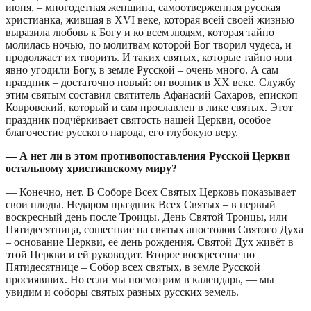
июня, – многодетная женщина, самоотверженная русская
христианка, жившая в XVI веке, которая всей своей жизнью
выразила любовь к Богу и ко всем людям, которая тайно
молилась ночью, по молитвам которой Бог творил чудеса, и
продолжает их творить. И таких святых, которые тайно или
явно угодили Богу, в земле Русской – очень много. А сам
праздник – достаточно новый: он возник в ХХ веке. Службу
этим святым составил святитель Афанасий Сахаров, епископ
Ковровский, который и сам прославлен в лике святых. Этот
праздник подчёркивает святость нашей Церкви, особое
благочестие русского народа, его глубокую веру.
— А нет ли в этом противопоставления Русской Церкви
остальному христианскому миру?
— Конечно, нет. В Соборе Всех Святых Церковь показывает
свои плоды. Недаром праздник Всех Святых – в первый
воскресный день после Троицы. День Святой Троицы, или
Пятидесятница, сошествие на святых апостолов Святого Духа
– основание Церкви, её день рождения. Святой Дух живёт в
этой Церкви и ей руководит. Второе воскресенье по
Пятидесятнице – Собор всех святых, в земле Русской
просиявших. Но если мы посмотрим в календарь, — мы
увидим и соборы святых разных русских земель.