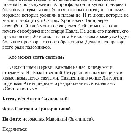
посещать богослужения. А просфоры он покупал и раздавал
болящим людям; заключённым, которых посещал в тюрьме;
морякам, которые уходили в плавание. И те люди, которые не
могли приобщиться Святых Христовых Таин, через
освящённый хлеб могли освящаться. Сейчас мы заказали
печать с изображением старца Павла. На день его памяти, его
прославления, 20 июня, в нашем Никольском храме уже будут
большие просфоры с его изображением. Делаем это прежде
всего ради паломников.
— Кто может стать святым?
— Каждый член Церкви. Каждый из нас, к чему мы и
стремимся. На Божественной Литургии все находящиеся в
храме называются святыми. Священник в конце Литургии,
поднимая Агнец перед его раздроблением, возглашает:
«Святая святым».
Беседу вёл Антон Сахновский.
Фото Светланы Григоришиной.
На фото:
иеромонах Маврикий (Звягинцев).
Поделиться: