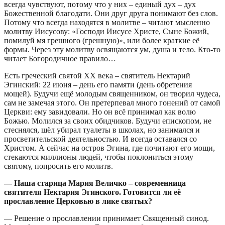
всегда чувствуют, потому что у них – единый дух – дух
Божественной благодати. Они друг друга понимают без слов.
Потому что всегда находятся в молитве – читают мысленно
молитву Иисусову: «Господи Иисусе Христе, Сыне Божий,
помилуй мя грешного (грешную)», или более краткие её
формы. Через эту молитву освящаются ум, душа и тело. Кто-то
читает Богородичное правило…
Есть греческий святой ХХ века – святитель Нектарий
Эгинский: 22 июня – день его памяти (день обретения
мощей). Будучи ещё молодым священником, он творил чудеса,
сам не замечая этого. Он претерпевал много гонений от самой
Церкви: ему завидовали. Но он всё принимал как волю
Божью. Молился за своих обидчиков. Будучи епископом, не
стеснялся, шёл убирал туалеты в школах, но занимался и
просветительской деятельностью. И всегда оставался со
Христом. А сейчас на остров Эгина, где почитают его мощи,
стекаются миллионы людей, чтобы поклониться этому
святому, попросить его молитв.
— Наша старица Мария Величко – современница
святителя Нектария Эгинского. Готовится ли её
прославление Церковью в лике святых?
— Решение о прославлении принимает Священный синод.