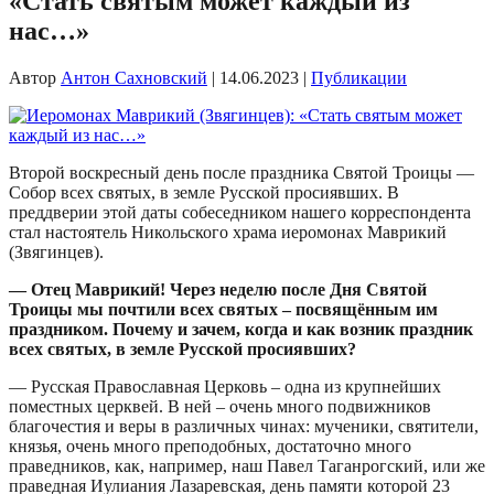
«Стать святым может каждый из
нас…»
Автор
Антон Сахновский
|
14.06.2023
|
Публикации
Второй воскресный день после праздника Святой Троицы —
Собор всех святых, в земле Русской просиявших. В
преддверии этой даты собеседником нашего корреспондента
стал настоятель Никольского храма иеромонах Маврикий
(Звягинцев).
— Отец Маврикий! Через неделю после Дня Святой
Троицы мы почтили всех святых – посвящённым им
праздником. Почему и зачем, когда и как возник праздник
всех святых, в земле Русской просиявших?
— Русская Православная Церковь – одна из крупнейших
поместных церквей. В ней – очень много подвижников
благочестия и веры в различных чинах: мученики, святители,
князья, очень много преподобных, достаточно много
праведников, как, например, наш Павел Таганрогский, или же
праведная Иулиания Лазаревская, день памяти которой 23