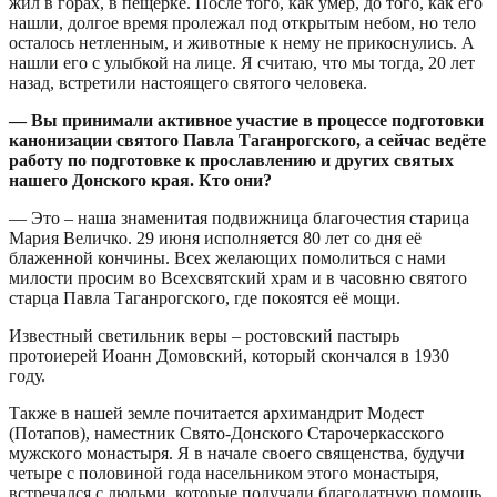
жил в горах, в пещерке. После того, как умер, до того, как его
нашли, долгое время пролежал под открытым небом, но тело
осталось нетленным, и животные к нему не прикоснулись. А
нашли его с улыбкой на лице. Я считаю, что мы тогда, 20 лет
назад, встретили настоящего святого человека.
— Вы принимали активное участие в процессе подготовки
канонизации святого Павла Таганрогского, а сейчас ведёте
работу по подготовке к прославлению и других святых
нашего Донского края. Кто они?
— Это – наша знаменитая подвижница благочестия старица
Мария Величко. 29 июня исполняется 80 лет со дня её
блаженной кончины. Всех желающих помолиться с нами
милости просим во Всехсвятский храм и в часовню святого
старца Павла Таганрогского, где покоятся её мощи.
Известный светильник веры – ростовский пастырь
протоиерей Иоанн Домовский, который скончался в 1930
году.
Также в нашей земле почитается архимандрит Модест
(Потапов), наместник Свято-Донского Старочеркасского
мужского монастыря. Я в начале своего священства, будучи
четыре с половиной года насельником этого монастыря,
встречался с людьми, которые получали благодатную помощь