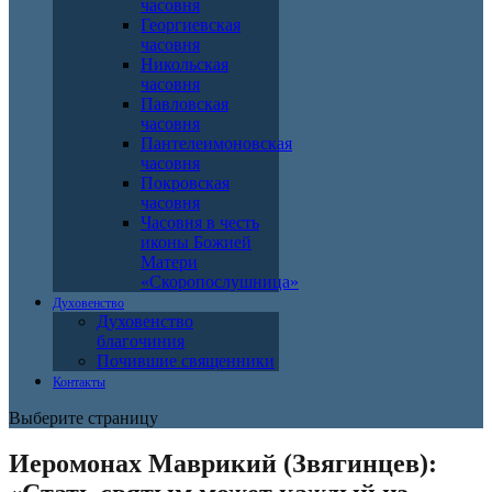
часовня
Георгиевская
часовня
Никольская
часовня
Павловская
часовня
Пантелеимоновская
часовня
Покровская
часовня
Часовня в честь
иконы Божией
Матери
«Скоропослушница»
Духовенство
Духовенство
благочиния
Почившие священники
Контакты
Выберите страницу
Иеромонах Маврикий (Звягинцев):