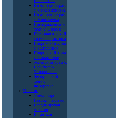
Вознесенка
Никольский храм
с. Лакедемоновка
Никольский храм
с. Николаевка
Преображенский
храм с. Самбек
Петропавловский
храм с. Приморка
Покровский храм
с. Натальевка
Покровский храм
с. Покровское
Успенский храм с.
Васильево-
Ханжоновка
Федоровский
храм с.
Федоровка
Часовни
Александро-
Невская часовня
Владимирская
часовня
Казанская