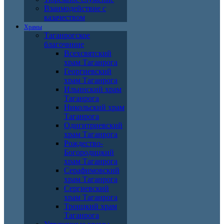
Взаимодействие с
казачеством
Храмы
Таганрогское
благочиние
Всехсвятский
храм Таганрога
Георгиевский
храм Таганрога
Ильинский храм
Таганрога
Никольский храм
Таганрога
Одигитриевский
храм Таганрога
Рождество-
Богородицкий
храм Таганрога
Серафимовский
храм Таганрога
Сергиевский
храм Таганрога
Троицкий храм
Таганрога