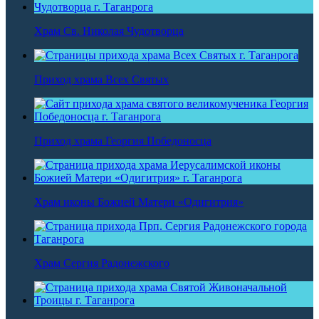
Храм Св. Николая Чудотворца
Приход храма Всех Святых
Приход храма Георгия Победоносца
Храм иконы Божией Матери «Одигитрия»
Храм Сергия Радонежского