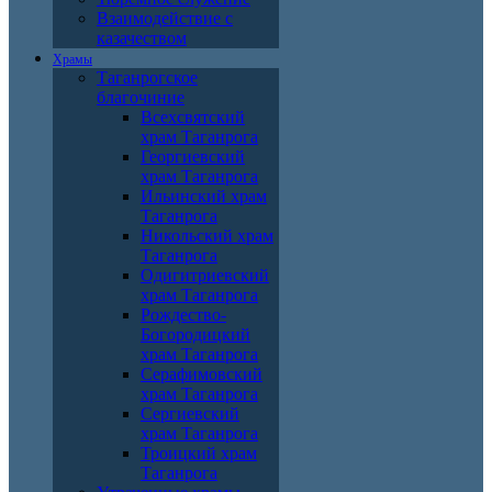
Взаимодействие с
казачеством
Храмы
Таганрогское
благочиние
Всехсвятский
храм Таганрога
Георгиевский
храм Таганрога
Ильинский храм
Таганрога
Никольский храм
Таганрога
Одигитриевский
храм Таганрога
Рождество-
Богородицкий
храм Таганрога
Серафимовский
храм Таганрога
Сергиевский
храм Таганрога
Троицкий храм
Таганрога