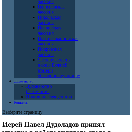
часовня
Георгиевская
часовня
Никольская
часовня
Павловская
часовня
Пантелеимоновская
часовня
Покровская
часовня
Часовня в честь
иконы Божией
Матери
«Скоропослушница»
Духовенство
Духовенство
благочиния
Почившие священники
Контакты
Выберите страницу
Иерей Павел Дудоладов принял