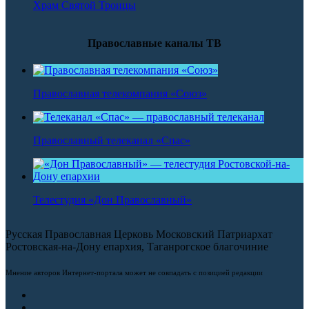
Храм Святой Троицы
Православные каналы ТВ
Православная телекомпания «Союз»
Православный телеканал «Спас»
Телестудия «Дон Православный»
Русская Православная Церковь Московский Патриархат
Ростовская-на-Дону епархия, Таганрогское благочиние
Мнение авторов Интернет-портала может не совпадать с позицией редакции