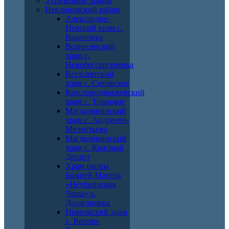
Утраченные храмы
Неклиновский район
Александро-
Невский храм с.
Вареновка
Вознесенский
храм с.
Новобессергеневка
Всехсвятский
храм с. Синявское
Крестовоздвиженский
храм с. Троицкое
Магдалининский
храм с. Андреево-
Мелентьево
Магдалининский
храм с. Красный
Десант
Храм иконы
Божией Матери
«Неупиваемая
Чаша» х.
Дарагановка
Никольский храм
с. Весело-