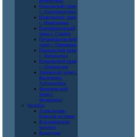
Вознесенка
Никольский храм
с. Лакедемоновка
Никольский храм
с. Николаевка
Преображенский
храм с. Самбек
Петропавловский
храм с. Приморка
Покровский храм
с. Натальевка
Покровский храм
с. Покровское
Успенский храм с.
Васильево-
Ханжоновка
Федоровский
храм с.
Федоровка
Часовни
Александро-
Невская часовня
Владимирская
часовня
Казанская