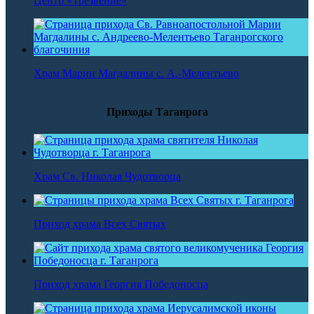
Центр «Трезвение»
Храм Марии Магдалины с. А.-Мелентьево
Приходы Таганрога
Храм Св. Николая Чудотворца
Приход храма Всех Святых
Приход храма Георгия Победоносца