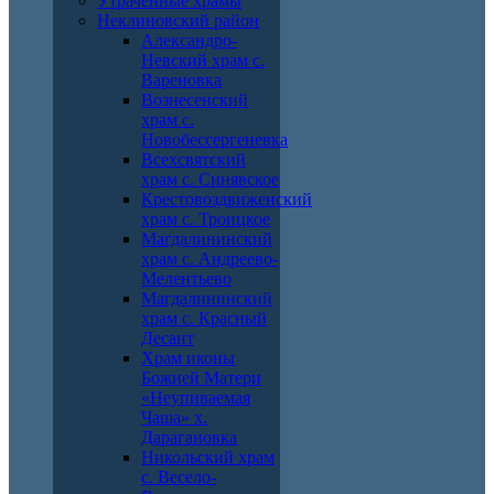
Утраченные храмы
Неклиновский район
Александро-
Невский храм с.
Вареновка
Вознесенский
храм с.
Новобессергеневка
Всехсвятский
храм с. Синявское
Крестовоздвиженский
храм с. Троицкое
Магдалининский
храм с. Андреево-
Мелентьево
Магдалининский
храм с. Красный
Десант
Храм иконы
Божией Матери
«Неупиваемая
Чаша» х.
Дарагановка
Никольский храм
с. Весело-