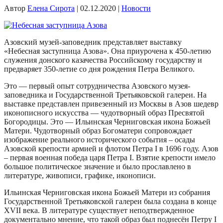
Автор
Елена Сирота
|
02.12.2020
|
Новости
Азовский музей-заповедник представляет выставку
«Небесная заступница Азова». Она приурочена к 450-летию
служения донского казачества Российскому государству и
предваряет 350-летие со дня рождения Петра Великого.
Это — первый опыт сотрудничества Азовского музея-
заповедника и Государственной Третьяковской галереи. На
выставке представлен привезенный из Москвы в Азов шедевр
иконописного искусства — чудотворный образ Пресвятой
Богородицы. Это — Ильинская Черниговская икона Божьей
Матери. Чудотворный образ Богоматери сопровождает
изображение реального исторического события – осады
Азовской крепости армией и флотом Петра I в 1696 году. Азов
– первая военная победа царя Петра I. Взятие крепости имело
большое политическое значение и было прославлено в
литературе, живописи, графике, иконописи.
Ильинская Черниговская икона Божьей Матери из собрания
Государственной Третьяковской галереи была создана в конце
ХVII века. В литературе существует неподтвержденное
документально мнение, что такой образ был поднесён Петру I