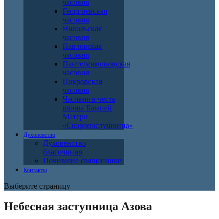
часовня
Георгиевская
часовня
Никольская
часовня
Павловская
часовня
Пантелеимоновская
часовня
Покровская
часовня
Часовня в честь
иконы Божией
Матери
«Скоропослушница»
Духовенство
Духовенство
благочиния
Почившие священники
Контакты
Выберите страницу
Небесная заступница Азова