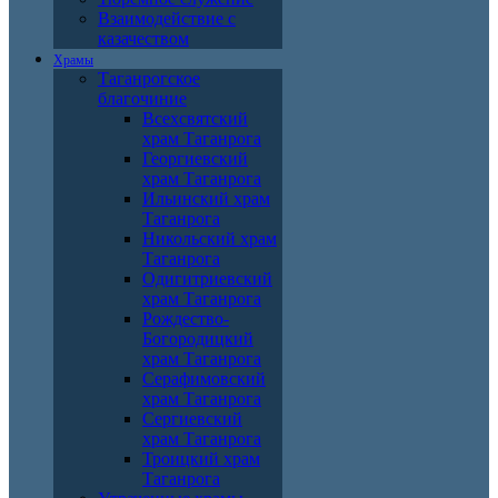
Взаимодействие с
казачеством
Храмы
Таганрогское
благочиние
Всехсвятский
храм Таганрога
Георгиевский
храм Таганрога
Ильинский храм
Таганрога
Никольский храм
Таганрога
Одигитриевский
храм Таганрога
Рождество-
Богородицкий
храм Таганрога
Серафимовский
храм Таганрога
Сергиевский
храм Таганрога
Троицкий храм
Таганрога