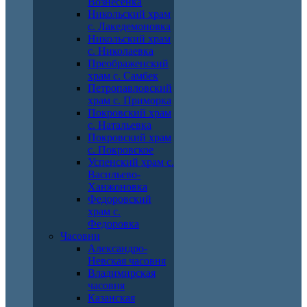
Вознесенка
Никольский храм
с. Лакедемоновка
Никольский храм
с. Николаевка
Преображенский
храм с. Самбек
Петропавловский
храм с. Приморка
Покровский храм
с. Натальевка
Покровский храм
с. Покровское
Успенский храм с.
Васильево-
Ханжоновка
Федоровский
храм с.
Федоровка
Часовни
Александро-
Невская часовня
Владимирская
часовня
Казанская