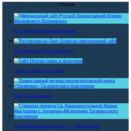
Ссылки
Русская Православная Церковь
Ростовская-на-Дону Епархия
Центр семьи и молодежи
Центр «Трезвение»
Храм Марии Магдалины с. А.-Мелентьево