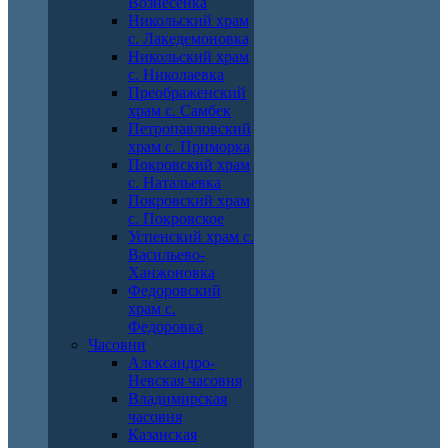
Вознесенка
Никольский храм
с. Лакедемоновка
Никольский храм
с. Николаевка
Преображенский
храм с. Самбек
Петропавловский
храм с. Приморка
Покровский храм
с. Натальевка
Покровский храм
с. Покровское
Успенский храм с.
Васильево-
Ханжоновка
Федоровский
храм с.
Федоровка
Часовни
Александро-
Невская часовня
Владимирская
часовня
Казанская