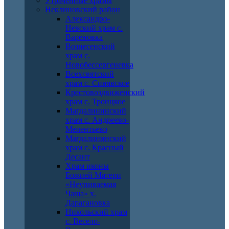
Утраченные храмы
Неклиновский район
Александро-
Невский храм с.
Вареновка
Вознесенский
храм с.
Новобессергеневка
Всехсвятский
храм с. Синявское
Крестовоздвиженский
храм с. Троицкое
Магдалининский
храм с. Андреево-
Мелентьево
Магдалининский
храм с. Красный
Десант
Храм иконы
Божией Матери
«Неупиваемая
Чаша» х.
Дарагановка
Никольский храм
с. Весело-