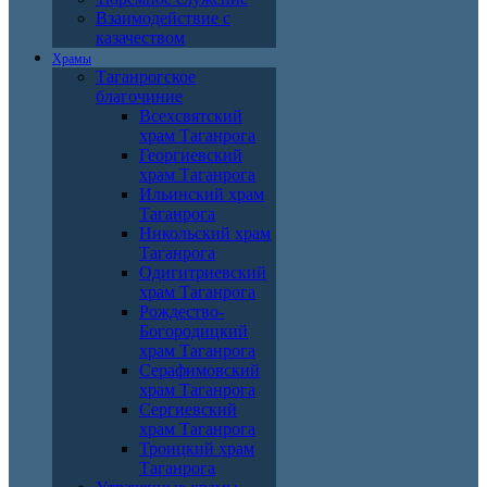
Взаимодействие с
казачеством
Храмы
Таганрогское
благочиние
Всехсвятский
храм Таганрога
Георгиевский
храм Таганрога
Ильинский храм
Таганрога
Никольский храм
Таганрога
Одигитриевский
храм Таганрога
Рождество-
Богородицкий
храм Таганрога
Серафимовский
храм Таганрога
Сергиевский
храм Таганрога
Троицкий храм
Таганрога