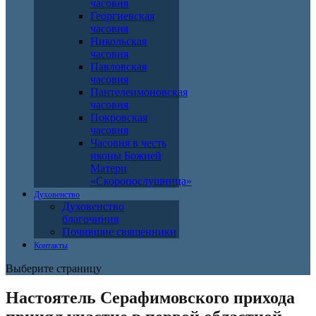
часовня
Георгиевская
часовня
Никольская
часовня
Павловская
часовня
Пантелеимоновская
часовня
Покровская
часовня
Часовня в честь
иконы Божией
Матери
«Скоропослушница»
Духовенство
Духовенство
благочиния
Почившие священники
Контакты
Выберите страницу
Настоятель Серафимовского прихода