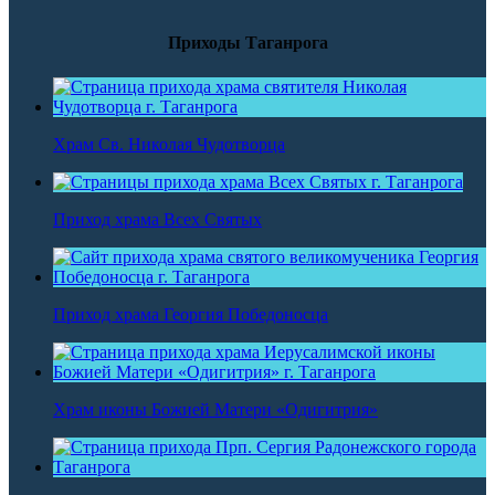
Приходы Таганрога
Храм Св. Николая Чудотворца
Приход храма Всех Святых
Приход храма Георгия Победоносца
Храм иконы Божией Матери «Одигитрия»