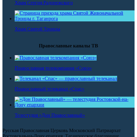
Храм Сергия Радонежского
Храм Святой Троицы
Православные каналы ТВ
Православная телекомпания «Союз»
Православный телеканал «Спас»
Телестудия «Дон Православный»
Русская Православная Церковь Московский Патриархат
Ростовская-на-Дону епархия, Таганрогское благочиние