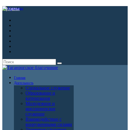
Архивы
Главная
Деятельность
Социальное служение
Образование и
катехизация
Молодежное и
миссионерское
служение
Взаимодействие с
вооруженными силами
Тюремное служение