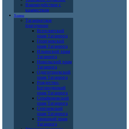
Взаимодействие с
казачеством
Храмы
Таганрогское
благочиние
Всехсвятский
храм Таганрога
Георгиевский
храм Таганрога
Ильинский храм
Таганрога
Никольский храм
Таганрога
Одигитриевский
храм Таганрога
Рождество-
Богородицкий
храм Таганрога
Серафимовский
храм Таганрога
Сергиевский
храм Таганрога
Троицкий храм
Таганрога