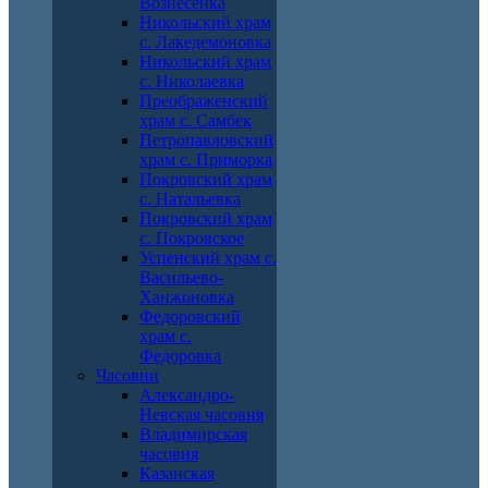
Вознесенка
Никольский храм
с. Лакедемоновка
Никольский храм
с. Николаевка
Преображенский
храм с. Самбек
Петропавловский
храм с. Приморка
Покровский храм
с. Натальевка
Покровский храм
с. Покровское
Успенский храм с.
Васильево-
Ханжоновка
Федоровский
храм с.
Федоровка
Часовни
Александро-
Невская часовня
Владимирская
часовня
Казанская