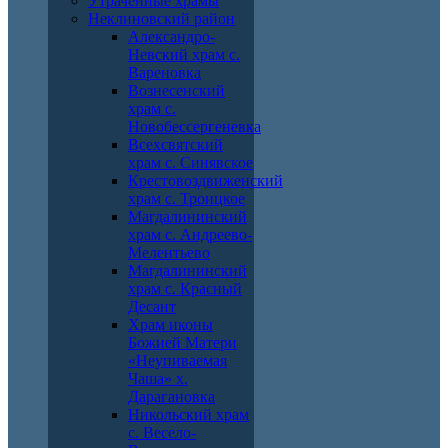
Утраченные храмы
Неклиновский район
Александро-
Невский храм с.
Вареновка
Вознесенский
храм с.
Новобессергеневка
Всехсвятский
храм с. Синявское
Крестовоздвиженский
храм с. Троицкое
Магдалининский
храм с. Андреево-
Мелентьево
Магдалининский
храм с. Красный
Десант
Храм иконы
Божией Матери
«Неупиваемая
Чаша» х.
Дарагановка
Никольский храм
с. Весело-