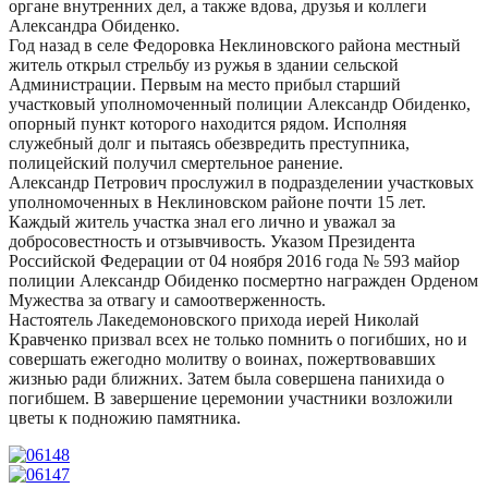
органе внутренних дел, а также вдова, друзья и коллеги
Александра Обиденко.
Год назад в селе Федоровка Неклиновского района местный
житель открыл стрельбу из ружья в здании сельской
Администрации. Первым на место прибыл старший
участковый уполномоченный полиции Александр Обиденко,
опорный пункт которого находится рядом. Исполняя
служебный долг и пытаясь обезвредить преступника,
полицейский получил смертельное ранение.
Александр Петрович прослужил в подразделении участковых
уполномоченных в Неклиновском районе почти 15 лет.
Каждый житель участка знал его лично и уважал за
добросовестность и отзывчивость. Указом Президента
Российской Федерации от 04 ноября 2016 года № 593 майор
полиции Александр Обиденко посмертно награжден Орденом
Мужества за отвагу и самоотверженность.
Настоятель Лакедемоновского прихода иерей Николай
Кравченко призвал всех не только помнить о погибших, но и
совершать ежегодно молитву о воинах, пожертвовавших
жизнью ради ближних. Затем была совершена панихида о
погибшем. В завершение церемонии участники возложили
цветы к подножию памятника.