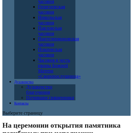
часовня
Георгиевская
часовня
Никольская
часовня
Павловская
часовня
Пантелеимоновская
часовня
Покровская
часовня
Часовня в честь
иконы Божией
Матери
«Скоропослушница»
Духовенство
Духовенство
благочиния
Почившие священники
Контакты
Выберите страницу
На церемонии открытия памятника