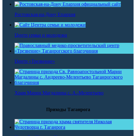
Ростовская-на-Дону Епархия
Центр семьи и молодежи
Центр «Трезвение»
Храм Марии Магдалины с. А.-Мелентьево
Приходы Таганрога