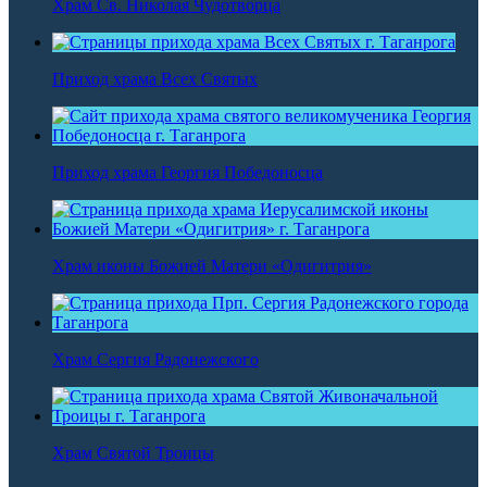
Храм Св. Николая Чудотворца
Приход храма Всех Святых
Приход храма Георгия Победоносца
Храм иконы Божией Матери «Одигитрия»
Храм Сергия Радонежского
Храм Святой Троицы