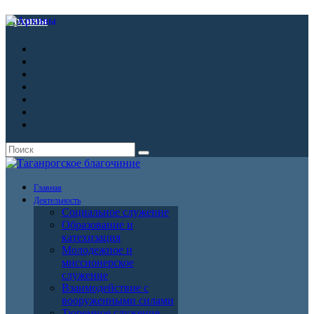
Архивы
Главная
Деятельность
Социальное служение
Образование и
катехизация
Молодежное и
миссионерское
служение
Взаимодействие с
вооруженными силами
Тюремное служение