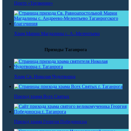
Центр «Трезвение»
Храм Марии Магдалины с. А.-Мелентьево
Приходы Таганрога
Храм Св. Николая Чудотворца
Приход храма Всех Святых
Приход храма Георгия Победоносца