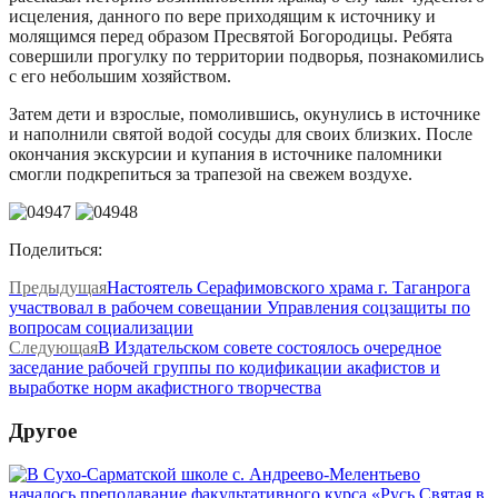
исцеления, данного по вере приходящим к источнику и
молящимся перед образом Пресвятой Богородицы. Ребята
совершили прогулку по территории подворья, познакомились
с его небольшим хозяйством.
Затем дети и взрослые, помолившись, окунулись в источнике
и наполнили святой водой сосуды для своих близких. После
окончания экскурсии и купания в источнике паломники
смогли подкрепиться за трапезой на свежем воздухе.
Поделиться:
Предыдущая
Настоятель Серафимовского храма г. Таганрога
участвовал в рабочем совещании Управления соцзащиты по
вопросам социализации
Следующая
В Издательском совете состоялось очередное
заседание рабочей группы по кодификации акафистов и
выработке норм акафистного творчества
Другое