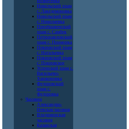
Вознесенка
Никольский храм
с. Лакедемоновка
Никольский храм
с. Николаевка
Преображенский
храм с. Самбек
Петропавловский
храм с. Приморка
Покровский храм
с. Натальевка
Покровский храм
с. Покровское
Успенский храм с.
Васильево-
Ханжоновка
Федоровский
храм с.
Федоровка
Часовни
Александро-
Невская часовня
Владимирская
часовня
Казанская