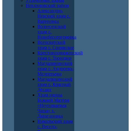
Утраченные храмы
Неклиновский район
Александро-
Невский храм с.
Вареновка
Вознесенский
храм с.
Новобессергеневка
Всехсвятский
храм с. Синявское
Крестовоздвиженский
храм с. Троицкое
Магдалининский
храм с. Андреево-
Мелентьево
Магдалининский
храм с. Красный
Десант
Храм иконы
Божией Матери
«Неупиваемая
Чаша» х.
Дарагановка
Никольский храм
с. Весело-