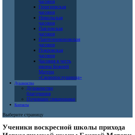
часовня
Георгиевская
часовня
Никольская
часовня
Павловская
часовня
Пантелеимоновская
часовня
Покровская
часовня
Часовня в честь
иконы Божией
Матери
«Скоропослушница»
Духовенство
Духовенство
благочиния
Почившие священники
Контакты
Выберите страницу
Ученики воскресной школы прихода