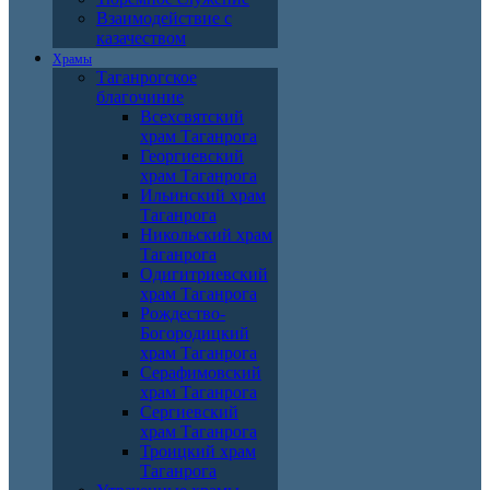
Взаимодействие с
казачеством
Храмы
Таганрогское
благочиние
Всехсвятский
храм Таганрога
Георгиевский
храм Таганрога
Ильинский храм
Таганрога
Никольский храм
Таганрога
Одигитриевский
храм Таганрога
Рождество-
Богородицкий
храм Таганрога
Серафимовский
храм Таганрога
Сергиевский
храм Таганрога
Троицкий храм
Таганрога