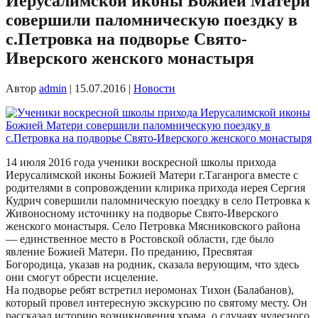
Иерусалимской иконы Божией Матери
совершили паломническую поездку в
с.Петровка на подворье Свято-
Иверского женского монастыря
Автор
admin
|
15.07.2016
|
Новости
14 июля 2016 года ученики воскресной школы прихода
Иерусалимской иконы Божией Матери г.Таганрога вместе с
родителями в сопровождении клирика прихода иерея Сергия
Кудрич совершили паломническую поездку в село Петровка к
Живоносному источнику на подворье Свято-Иверского
женского монастыря. Село Петровка Мясниковского района
— единственное место в Ростовской области, где было
явление Божией Матери. По преданию, Пресвятая
Богородица, указав на родник, сказала верующим, что здесь
они смогут обрести исцеление.
На подворье ребят встретил иеромонах Тихон (Балабанов),
который провел интересную экскурсию по святому месту. Он
рассказал историю возникновения храма, о случаях чудесного