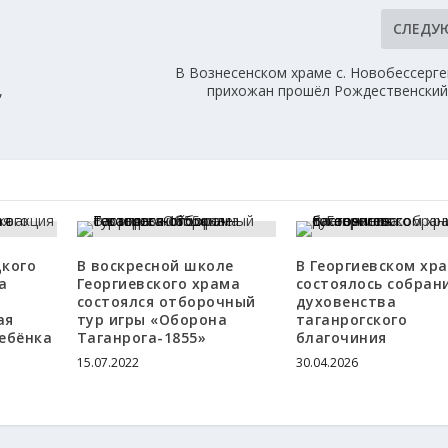
СЛЕДУ
В Вознесенском храме с. Новобессерге
,
прихожан прошёл Рождественский
цкого
В воскресной школе
В Георгиевском хр
а
Георгиевского храма
состоялось собран
состоялся отборочный
духовенства
ая
тур игры «Оборона
таганрогского
ебёнка
Таганрога-1855»
благочиния
15.07.2022
30.04.2026