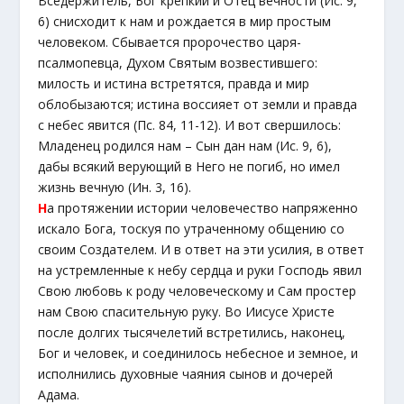
Вседержитель, Бог крепкий и Отец вечности (Ис. 9,
6) снисходит к нам и рождается в мир простым
человеком. Сбывается пророчество царя-
псалмопевца, Духом Святым возвестившего:
милость и истина встретятся, правда и мир
облобызаются; истина воссияет от земли и правда
с небес явится (Пс. 84, 11-12). И вот свершилось:
Младенец родился нам – Сын дан нам (Ис. 9, 6),
дабы всякий верующий в Него не погиб, но имел
жизнь вечную (Ин. 3, 16).
Н
а протяжении истории человечество напряженно
искало Бога, тоскуя по утраченному общению со
своим Создателем. И в ответ на эти усилия, в ответ
на устремленные к небу сердца и руки Господь явил
Свою любовь к роду человеческому и Сам простер
нам Свою спасительную руку. Во Иисусе Христе
после долгих тысячелетий встретились, наконец,
Бог и человек, и соединилось небесное и земное, и
исполнились духовные чаяния сынов и дочерей
Адама.