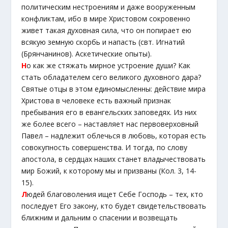
политическим нестроениям и даже вооруженным
конфликтам, ибо в мире Христовом сокровенно
живет такая духовная сила, что он попирает ею
всякую земную скорбь и напасть (свт. Игнатий
(Брянчанинов). Аскетические опыты).
Н
о как же стяжать мирное устроение души? Как
стать обладателем сего великого духовного дара?
Святые отцы в этом единомысленны: действие мира
Христова в человеке есть важный признак
пребывания его в евангельских заповедях. Из них
же более всего – наставляет нас первоверховный
Павел – надлежит облечься в любовь, которая есть
совокупность совершенства. И тогда, по слову
апостола, в сердцах наших станет владычествовать
мир Божий, к которому мы и призваны (Кол. 3, 14-
15).
Л
юдей благоволения ищет Себе Господь – тех, кто
последует Его закону, кто будет свидетельствовать
ближним и дальним о спасении и возвещать