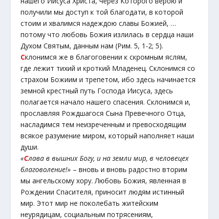
нашего Иисуса Христа, через Которого верою и
получили мы доступ к той благодати, в которой
стоим и хвалимся надеждою славы Божией, …
потому что любовь Божия излилась в сердца наши
Духом Святым, данным нам (Рим. 5, 1-2; 5).
С
клонимся же в благоговении к скромным яслям,
где лежит тихий и кроткий Младенец. Склонимся со
страхом Божиим и трепетом, ибо здесь начинается
земной крестный путь Господа Иисуса, здесь
полагается начало нашего спасения. Склонимся и,
прославляя Рождшагося Сына Превечного Отца,
насладимся тем неизреченным и превосходящим
всякое разумение миром, который наполняет наши
души.
«
С
лава в вышних Богу, и на земли мир, в человецех
благоволение!»
– вновь и вновь радостно вторим
мы ангельскому хору. Любовь Божия, явленная в
Рождении Спасителя, приносит людям истинный
мир. Этот мир не поколебать житейским
неурядицам, социальным потрясениям,