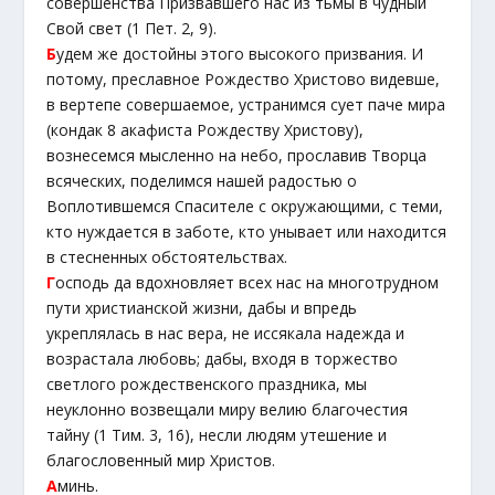
совершенства Призвавшего нас из тьмы в чудный
Свой свет (1 Пет. 2, 9).
Б
удем же достойны этого высокого призвания. И
потому, преславное Рождество Христово видевше,
в вертепе совершаемое, устранимся сует паче мира
(кондак 8 акафиста Рождеству Христову),
вознесемся мысленно на небо, прославив Творца
всяческих, поделимся нашей радостью о
Воплотившемся Спасителе с окружающими, с теми,
кто нуждается в заботе, кто унывает или находится
в стесненных обстоятельствах.
Г
осподь да вдохновляет всех нас на многотрудном
пути христианской жизни, дабы и впредь
укреплялась в нас вера, не иссякала надежда и
возрастала любовь; дабы, входя в торжество
светлого рождественского праздника, мы
неуклонно возвещали миру велию благочестия
тайну (1 Тим. 3, 16), несли людям утешение и
благословенный мир Христов.
А
минь.