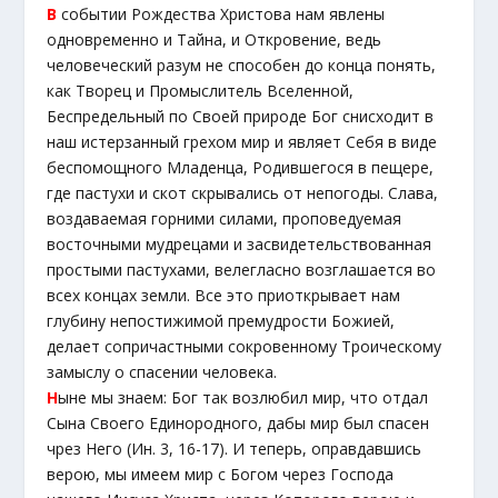
В
событии Рождества Христова нам явлены
одновременно и Тайна, и Откровение, ведь
человеческий разум не способен до конца понять,
как Творец и Промыслитель Вселенной,
Беспредельный по Своей природе Бог снисходит в
наш истерзанный грехом мир и являет Себя в виде
беспомощного Младенца, Родившегося в пещере,
где пастухи и скот скрывались от непогоды. Слава,
воздаваемая горними силами, проповедуемая
восточными мудрецами и засвидетельствованная
простыми пастухами, велегласно возглашается во
всех концах земли. Все это приоткрывает нам
глубину непостижимой премудрости Божией,
делает сопричастными сокровенному Троическому
замыслу о спасении человека.
Н
ыне мы знаем: Бог так возлюбил мир, что отдал
Сына Своего Единородного, дабы мир был спасен
чрез Него (Ин. 3, 16-17). И теперь, оправдавшись
верою, мы имеем мир с Богом через Господа