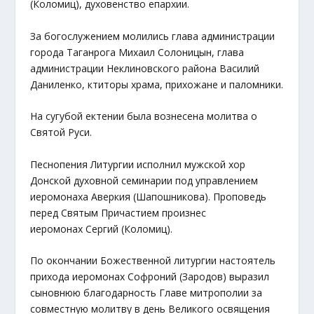
(Коломиц), духовенство епархии.
За богослужением молились глава администрации
города Таганрога Михаил Солоницын, глава
администрации Неклиновского района Василий
Даниленко, ктиторы храма, прихожане и паломники.
На сугубой ектении была вознесена молитва о
Святой Руси.
Песнопения Литургии исполнил мужской хор
Донской духовной семинарии под управлением
иеромонаха Аверкия (Шапошникова). Проповедь
перед Святым Причастием произнес
иеромонах Сергий (Коломиц).
По окончании Божественной литургии настоятель
прихода иеромонах Софроний (Зародов) выразил
сыновнюю благодарность Главе митрополии за
совместную молитву в день Великого освящения