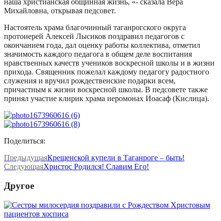
наша христианская общинная жизнь, «- сказала Вера
Михайловна, открывая педсовет.
Настоятель храма благочинный таганрогского округа
протоиерей Алексей Лысиков поздравил педагогов с
окончанием года, дал оценку работы коллектива, отметил
значимость каждого педагога в общем деле воспитания
нравственных качеств учеников воскресной школы и в жизни
прихода. Священник пожелал каждому педагогу радостного
служения и вручил рождественские подарки всем,
причастным к жизни воскресной школы. В педсовете также
принял участие клирик храма иеромонах Иоасаф (Кислица).
Поделиться:
Предыдущая
Крещенской купели в Таганроге – быть!
Следующая
Христос Родился! Славим Его!
Другое