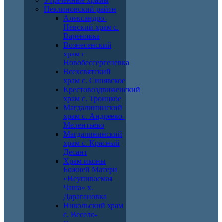
Утраченные храмы
Неклиновский район
Александро-
Невский храм с.
Вареновка
Вознесенский
храм с.
Новобессергеневка
Всехсвятский
храм с. Синявское
Крестовоздвиженский
храм с. Троицкое
Магдалининский
храм с. Андреево-
Мелентьево
Магдалининский
храм с. Красный
Десант
Храм иконы
Божией Матери
«Неупиваемая
Чаша» х.
Дарагановка
Никольский храм
с. Весело-