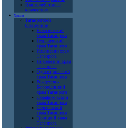
Взаимодействие с
казачеством
Храмы
Таганрогское
благочиние
Всехсвятский
храм Таганрога
Георгиевский
храм Таганрога
Ильинский храм
Таганрога
Никольский храм
Таганрога
Одигитриевский
храм Таганрога
Рождество-
Богородицкий
храм Таганрога
Серафимовский
храм Таганрога
Сергиевский
храм Таганрога
Троицкий храм
Таганрога