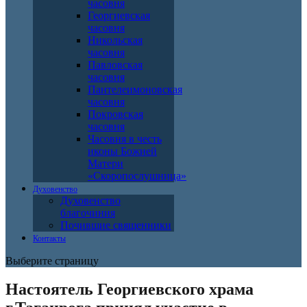
часовня
Георгиевская
часовня
Никольская
часовня
Павловская
часовня
Пантелеимоновская
часовня
Покровская
часовня
Часовня в честь
иконы Божией
Матери
«Скоропослушница»
Духовенство
Духовенство
благочиния
Почившие священники
Контакты
Выберите страницу
Настоятель Георгиевского храма