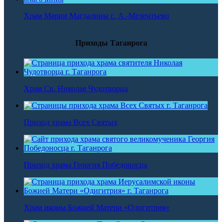
Храм Марии Магдалины с. А.-Мелентьево
Приходы Таганрога
Храм Св. Николая Чудотворца
Приход храма Всех Святых
Приход храма Георгия Победоносца
Храм иконы Божией Матери «Одигитрия»