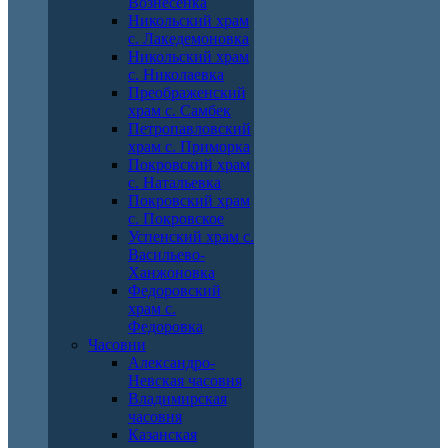
Вознесенка
Никольский храм
с. Лакедемоновка
Никольский храм
с. Николаевка
Преображенский
храм с. Самбек
Петропавловский
храм с. Приморка
Покровский храм
с. Натальевка
Покровский храм
с. Покровское
Успенский храм с.
Васильево-
Ханжоновка
Федоровский
храм с.
Федоровка
Часовни
Александро-
Невская часовня
Владимирская
часовня
Казанская