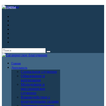
Архивы
Главная
Деятельность
Социальное служение
Образование и
катехизация
Молодежное и
миссионерское
служение
Взаимодействие с
вооруженными силами
Тюремное служение