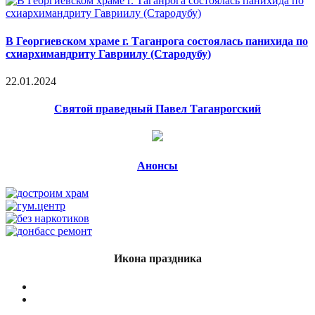
В Георгиевском храме г. Таганрога состоялась панихида по
схиархимандриту Гавриилу (Стародубу)
22.01.2024
Святой праведный Павел Таганрогский
Анонсы
Икона праздника