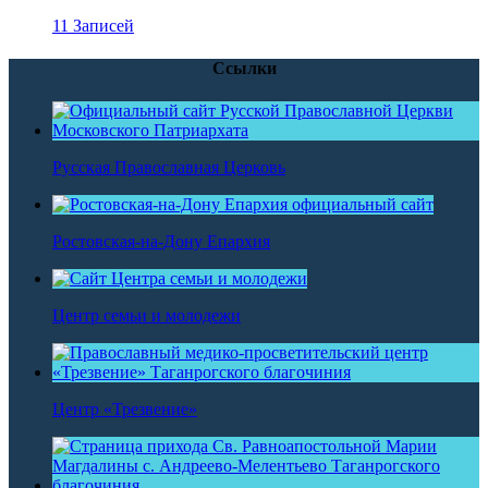
11 Записей
Ссылки
Русская Православная Церковь
Ростовская-на-Дону Епархия
Центр семьи и молодежи
Центр «Трезвение»