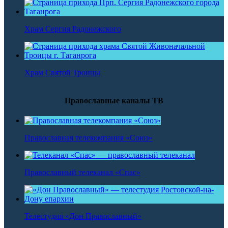
Храм Сергия Радонежского
Храм Святой Троицы
Православные каналы ТВ
Православная телекомпания «Союз»
Православный телеканал «Спас»
Телестудия «Дон Православный»