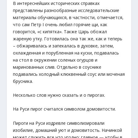
В интереснейших исторических справках
представлены разнообразные исследовательские
материалы обучающихся, в частности, отмечается,
что сам Петр I очень любил горячие щи, как
говорится, «с кипятка». Также Царь обожал
жареную утку. Готовилась она так же, как и теперь
– обжаривалась и запекалась в духовке, затем,
охлажденная и порубленная на куски, подавалась
на стол в окружении соленых огурцов и
маринованных слив. Отдельно в соуснике
подавались холодный клюквенный соус или моченая
брусника.
Несколько слов нужно сказать и о пирогах.
На Руси пирог считался символом домовитости.
Пироги на Руси издревле символизировали
изобилие, домашний уют и домовитость. Начинкой
может служить все что угодно: главное — чтобы в