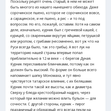
Поскольку рецепт очень старый, в нем не может
быть многого из нашего нынешнего обихода. Даже
сорочинское пшено, которое не сорочинское вовсе,
а сарацинское, и не пшено, а рис – и то под
вопросом. Но его, пожалуй, оставим. Хотя на самом
деле, изначально, курник был с гречневой кашей, с
курицей, со сваренными вкрутую яйцами, петрушкой
или укропом, с грибами (несомненно, вот уж что на
Руси всегда было, так это грибы). А вот лук на
территорию нашей страны впервые попал
приблизительно в 12-м веке – с берегов Дуная.
Курник переслаивали блинчиками, потому как он
должен быть высокий. По форме он больше всего
напоминает шапку Мономаха, и тут явно
чувствуется татарское влияние, с их беляшами.
Курник почти такой же высоты, как и диаметра.
Сверху у блюда крестообразный надрез, через
который при желании можно влить бульон — для
сочности. С другой стороны, курник – пирог
праздничный и обрядовый; его всегда пекли на