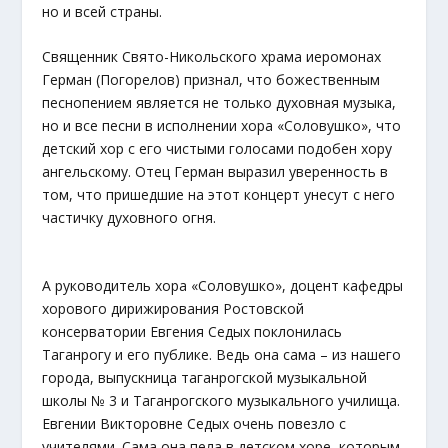
но и всей страны.
Священник Свято-Никольского храма иеромонах
Герман (Погорелов) признал, что божественным
песнопением является не только духовная музыка,
но и все песни в исполнении хора «Соловушко», что
детский хор с его чистыми голосами подобен хору
ангельскому. Отец Герман выразил уверенность в
том, что пришедшие на этот концерт унесут с него
частичку духовного огня.
А руководитель хора «Соловушко», доцент кафедры
хорового дирижирования Ростовской
консерватории Евгения Седых поклонилась
Таганрогу и его публике. Ведь она сама – из нашего
города, выпускница таганрогской музыкальной
школы № 3 и Таганрогского музыкального училища.
Евгении Викторовне Седых очень повезло с
учителями. Сама она пела в детском хоре, которым