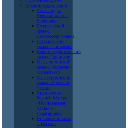
Утраченные храмы
Неклиновский район
Александро-
Невский храм с.
Вареновка
Вознесенский
храм с.
Новобессергеневка
Всехсвятский
храм с. Синявское
Крестовоздвиженский
храм с. Троицкое
Магдалининский
храм с. Андреево-
Мелентьево
Магдалининский
храм с. Красный
Десант
Храм иконы
Божией Матери
«Неупиваемая
Чаша» х.
Дарагановка
Никольский храм
с. Весело-