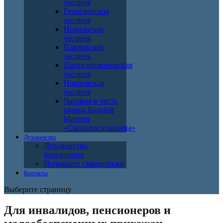
часовня
Георгиевская
часовня
Никольская
часовня
Павловская
часовня
Пантелеимоновская
часовня
Покровская
часовня
Часовня в честь
иконы Божией
Матери
«Скоропослушница»
Духовенство
Духовенство
благочиния
Почившие священники
Контакты
Выберите страницу
Для инвалидов, пенсионеров и