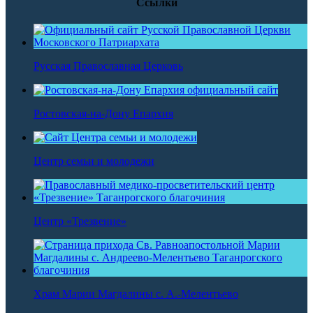
Ссылки
Русская Православная Церковь
Ростовская-на-Дону Епархия
Центр семьи и молодежи
Центр «Трезвение»
Храм Марии Магдалины с. А.-Мелентьево