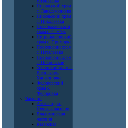
Вознесенка
Никольский храм
с. Лакедемоновка
Никольский храм
с. Николаевка
Преображенский
храм с. Самбек
Петропавловский
храм с. Приморка
Покровский храм
с. Натальевка
Покровский храм
с. Покровское
Успенский храм с.
Васильево-
Ханжоновка
Федоровский
храм с.
Федоровка
Часовни
Александро-
Невская часовня
Владимирская
часовня
Казанская