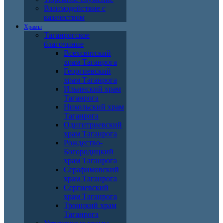
Взаимодействие с
казачеством
Храмы
Таганрогское
благочиние
Всехсвятский
храм Таганрога
Георгиевский
храм Таганрога
Ильинский храм
Таганрога
Никольский храм
Таганрога
Одигитриевский
храм Таганрога
Рождество-
Богородицкий
храм Таганрога
Серафимовский
храм Таганрога
Сергиевский
храм Таганрога
Троицкий храм
Таганрога