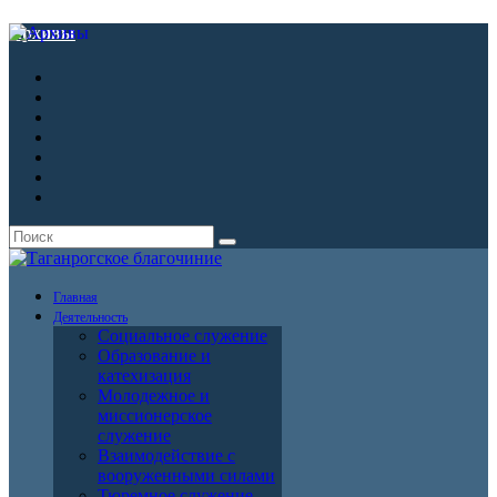
Архивы
Главная
Деятельность
Социальное служение
Образование и
катехизация
Молодежное и
миссионерское
служение
Взаимодействие с
вооруженными силами
Тюремное служение