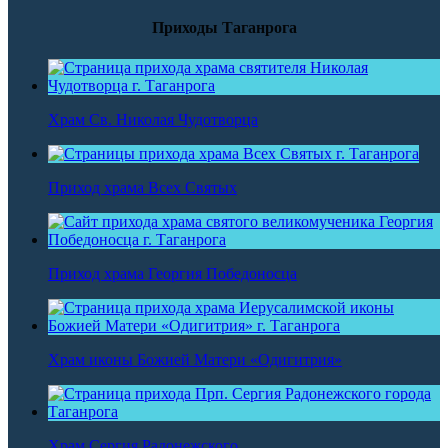
Приходы Таганрога
Храм Св. Николая Чудотворца
Приход храма Всех Святых
Приход храма Георгия Победоносца
Храм иконы Божией Матери «Одигитрия»
Храм Сергия Радонежского