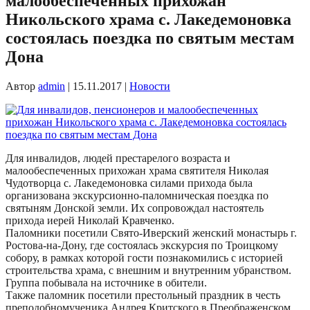
малообеспеченных прихожан
Никольского храма с. Лакедемоновка
состоялась поездка по святым местам
Дона
Автор
admin
|
15.11.2017
|
Новости
Для инвалидов, людей престарелого возраста и
малообеспеченных прихожан храма святителя Николая
Чудотворца с. Лакедемоновка силами прихода была
организована экскурсионно-паломническая поездка по
святыням Донской земли. Их сопровождал настоятель
прихода иерей Николай Кравченко.
Паломники посетили Свято-Иверский женский монастырь г.
Ростова-на-Дону, где состоялась экскурсия по Троицкому
собору, в рамках которой гости познакомились с историей
строительства храма, с внешним и внутренним убранством.
Группа побывала на источнике в обители.
Также паломник посетили престольный праздник в честь
преподобномученика Андрея Критского в Преображенском