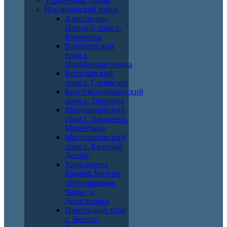
Утраченные храмы
Неклиновский район
Александро-
Невский храм с.
Вареновка
Вознесенский
храм с.
Новобессергеневка
Всехсвятский
храм с. Синявское
Крестовоздвиженский
храм с. Троицкое
Магдалининский
храм с. Андреево-
Мелентьево
Магдалининский
храм с. Красный
Десант
Храм иконы
Божией Матери
«Неупиваемая
Чаша» х.
Дарагановка
Никольский храм
с. Весело-