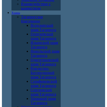
Взаимодействие с
казачеством
Храмы
Таганрогское
благочиние
Всехсвятский
храм Таганрога
Георгиевский
храм Таганрога
Ильинский храм
Таганрога
Никольский храм
Таганрога
Одигитриевский
храм Таганрога
Рождество-
Богородицкий
храм Таганрога
Серафимовский
храм Таганрога
Сергиевский
храм Таганрога
Троицкий храм
Таганрога