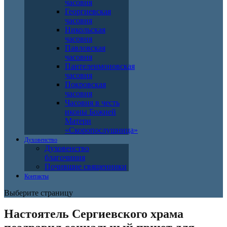
часовня
Георгиевская
часовня
Никольская
часовня
Павловская
часовня
Пантелеимоновская
часовня
Покровская
часовня
Часовня в честь
иконы Божией
Матери
«Скоропослушница»
Духовенство
Духовенство
благочиния
Почившие священники
Контакты
Выберите страницу
Настоятель Сергиевского храма