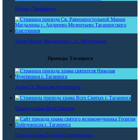
Центр «Трезвение»
Храм Марии Магдалины с. А.-Мелентьево
Приходы Таганрога
Храм Св. Николая Чудотворца
Приход храма Всех Святых
Приход храма Георгия Победоносца