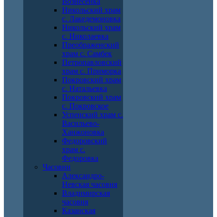
Вознесенка
Никольский храм
с. Лакедемоновка
Никольский храм
с. Николаевка
Преображенский
храм с. Самбек
Петропавловский
храм с. Приморка
Покровский храм
с. Натальевка
Покровский храм
с. Покровское
Успенский храм с.
Васильево-
Ханжоновка
Федоровский
храм с.
Федоровка
Часовни
Александро-
Невская часовня
Владимирская
часовня
Казанская