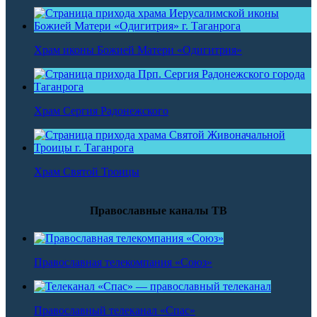
Храм иконы Божией Матери «Одигитрия»
Храм Сергия Радонежского
Храм Святой Троицы
Православные каналы ТВ
Православная телекомпания «Союз»
Православный телеканал «Спас»