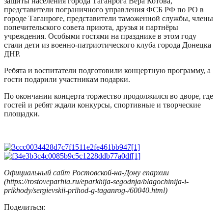
защиты населения города Таганрога Вера Котова,
представители пограничного управления ФСБ РФ по РО в
городе Таганроге, представители таможенной службы, члены
попечительского совета приюта, друзья и партнёры
учреждения. Особыми гостями на празднике в этом году
стали дети из военно-патриотического клуба города Донецка
ДНР.
Ребята и воспитатели подготовили концертную программу, а
гости подарили участникам подарки.
По окончании концерта торжество продолжился во дворе, где
гостей и ребят ждали конкурсы, спортивные и творческие
площадки.
Официальный сайт Ростовской-на-Дону епархии
(https://rostoveparhia.ru/eparkhija-segodnja/blagochinija-i-
prikhody/sergievskii-prihod-g-taganrog-/60040.html)
Поделиться: