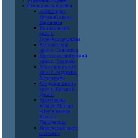
Утраченные храмы
Неклиновский район
Александро-
Невский храм с.
Вареновка
Вознесенский
храм с.
Новобессергеневка
Всехсвятский
храм с. Синявское
Крестовоздвиженский
храм с. Троицкое
Магдалининский
храм с. Андреево-
Мелентьево
Магдалининский
храм с. Красный
Десант
Храм иконы
Божией Матери
«Неупиваемая
Чаша» х.
Дарагановка
Никольский храм
с. Весело-