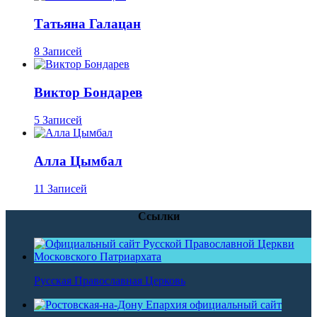
Татьяна Галацан
8 Записей
Виктор Бондарев
5 Записей
Алла Цымбал
11 Записей
Ссылки
Русская Православная Церковь