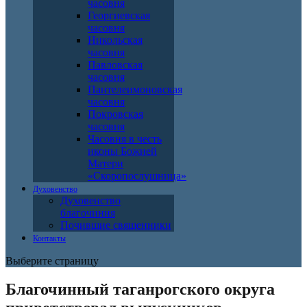
часовня
Георгиевская
часовня
Никольская
часовня
Павловская
часовня
Пантелеимоновская
часовня
Покровская
часовня
Часовня в честь
иконы Божией
Матери
«Скоропослушница»
Духовенство
Духовенство
благочиния
Почившие священники
Контакты
Выберите страницу
Благочинный таганрогского округа