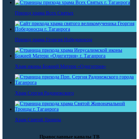
Приход храма Всех Святых
Приход храма Георгия Победоносца
Храм иконы Божией Матери «Одигитрия»
Храм Сергия Радонежского
Храм Святой Троицы
Православные каналы ТВ