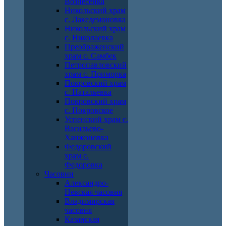
Вознесенка
Никольский храм
с. Лакедемоновка
Никольский храм
с. Николаевка
Преображенский
храм с. Самбек
Петропавловский
храм с. Приморка
Покровский храм
с. Натальевка
Покровский храм
с. Покровское
Успенский храм с.
Васильево-
Ханжоновка
Федоровский
храм с.
Федоровка
Часовни
Александро-
Невская часовня
Владимирская
часовня
Казанская