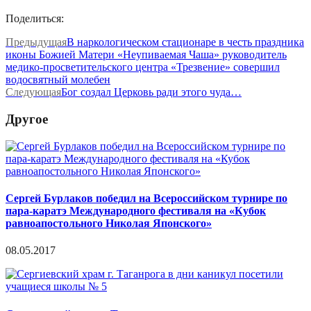
Поделиться:
Предыдущая
В наркологическом стационаре в честь праздника
иконы Божией Матери «Неупиваемая Чаша» руководитель
медико-просветительского центра «Трезвение» совершил
водосвятный молебен
Следующая
Бог создал Церковь ради этого чуда…
Другое
Сергей Бурлаков победил на Всероссийском турнире по
пара-каратэ Международного фестиваля на «Кубок
равноапостольного Николая Японского»
08.05.2017