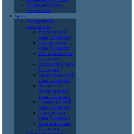
Взаимодействие с
казачеством
Храмы
Таганрогское
благочиние
Всехсвятский
храм Таганрога
Георгиевский
храм Таганрога
Ильинский храм
Таганрога
Никольский храм
Таганрога
Одигитриевский
храм Таганрога
Рождество-
Богородицкий
храм Таганрога
Серафимовский
храм Таганрога
Сергиевский
храм Таганрога
Троицкий храм
Таганрога