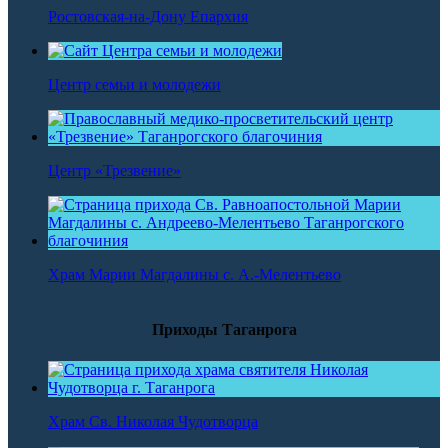
Ростовская-на-Дону Епархия
Центр семьи и молодежи
Центр «Трезвение»
Храм Марии Магдалины с. А.-Мелентьево
Приходы Таганрога
Храм Св. Николая Чудотворца