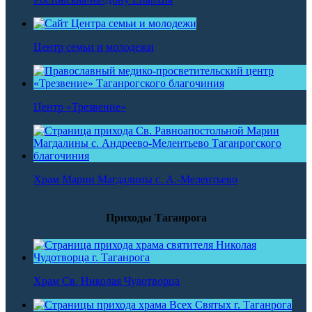
Центр семьи и молодежи
Центр «Трезвение»
Храм Марии Магдалины с. А.-Мелентьево
Приходы Таганрога
Храм Св. Николая Чудотворца