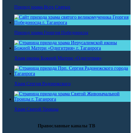
Приход храма Всех Святых
Приход храма Георгия Победоносца
Храм иконы Божией Матери «Одигитрия»
Храм Сергия Радонежского
Храм Святой Троицы
Православные каналы ТВ