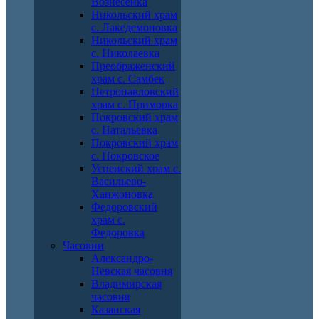
Вознесенка
Никольский храм
с. Лакедемоновка
Никольский храм
с. Николаевка
Преображенский
храм с. Самбек
Петропавловский
храм с. Приморка
Покровский храм
с. Натальевка
Покровский храм
с. Покровское
Успенский храм с.
Васильево-
Ханжоновка
Федоровский
храм с.
Федоровка
Часовни
Александро-
Невская часовня
Владимирская
часовня
Казанская