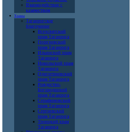
Взаимодействие с
казачеством
Храмы
Таганрогское
благочиние
Всехсвятский
храм Таганрога
Георгиевский
храм Таганрога
Ильинский храм
Таганрога
Никольский храм
Таганрога
Одигитриевский
храм Таганрога
Рождество-
Богородицкий
храм Таганрога
Серафимовский
храм Таганрога
Сергиевский
храм Таганрога
Троицкий храм
Таганрога