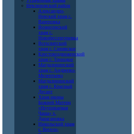
Утраченные храмы
Неклиновский район
Александро-
Невский храм с.
Вареновка
Вознесенский
храм с.
Новобессергеневка
Всехсвятский
храм с. Синявское
Крестовоздвиженский
храм с. Троицкое
Магдалининский
храм с. Андреево-
Мелентьево
Магдалининский
храм с. Красный
Десант
Храм иконы
Божией Матери
«Неупиваемая
Чаша» х.
Дарагановка
Никольский храм
с. Весело-