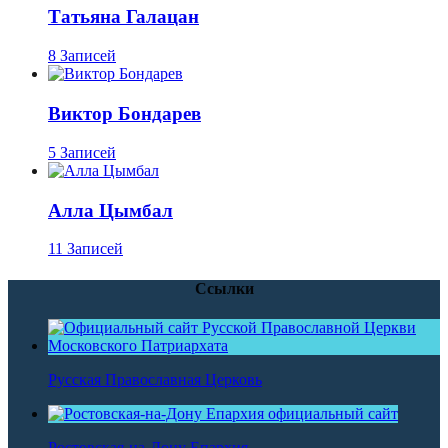
Татьяна Галацан
8 Записей
Виктор Бондарев
5 Записей
Алла Цымбал
11 Записей
Ссылки
Русская Православная Церковь
Ростовская-на-Дону Епархия