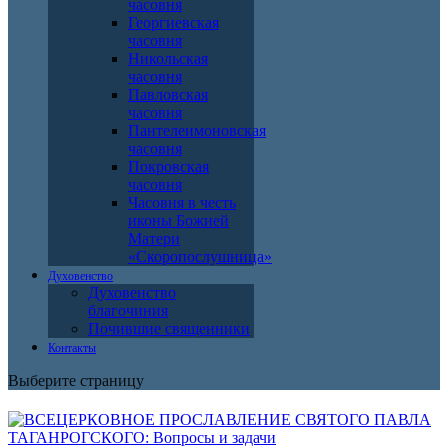
часовня
Георгиевская
часовня
Никольская
часовня
Павловская
часовня
Пантелеимоновская
часовня
Покровская
часовня
Часовня в честь
иконы Божией
Матери
«Скоропослушница»
Духовенство
Духовенство
благочиния
Почившие священники
Контакты
Выберите страницу