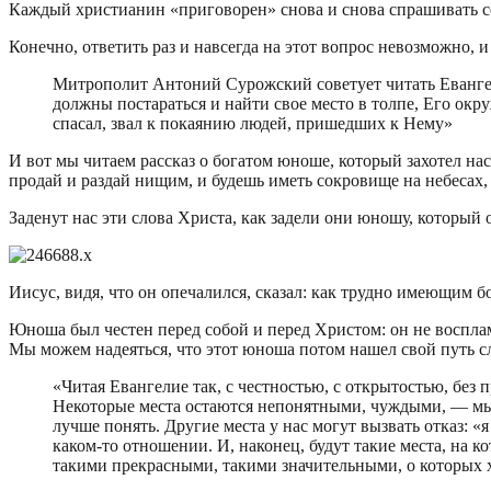
Каждый христианин «приговорен» снова и снова спрашивать се
Конечно, ответить раз и навсегда на этот вопрос невозможно, и
Митрополит Антоний Сурожский советует читать Евангели
должны постараться и найти свое место в толпе, Его окр
спасал, звал к покаянию людей, пришедших к Нему»
И вот мы читаем рассказ о богатом юноше, который захотел нас
продай и раздай нищим, и будешь иметь сокровище на небесах,
Заденут нас эти слова Христа, как задели они юношу, который 
Иисус, видя, что он опечалился, сказал: как трудно имеющим б
Юноша был честен перед собой и перед Христом: он не воспламе
Мы можем надеяться, что этот юноша потом нашел свой путь сле
«Читая Евангелие так, с честностью, с открытостью, без
Некоторые места остаются непонятными, чуждыми, — мы м
лучше понять. Другие места у нас могут вызвать отказ: «я
каком-то отношении. И, наконец, будут такие места, на к
такими прекрасными, такими значительными, о которых х