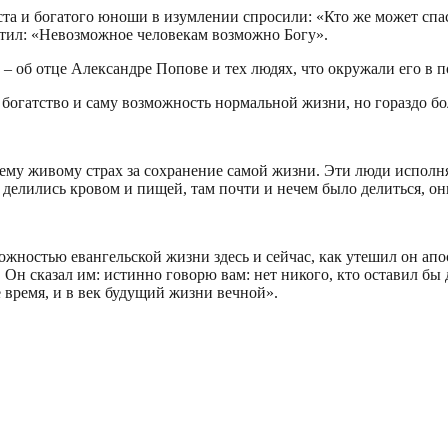
та и богатого юноши в изумлении спросили: «Кто же может спасти
ветил: «Невозможное человекам возможно Богу».
 об отце Александре Попове и тех людях, что окружали его в п
 богатство и саму возможность нормальной жизни, но гораздо бо
сему живому страх за сохранение самой жизни. Эти люди исполн
и делились кровом и пищей, там почти и нечем было делиться, о
ожностью евангельской жизни здесь и сейчас, как утешил он ап
 Он сказал им: истинно говорю вам: нет никого, кто оставил бы д
е время, и в век будущий жизни вечной».