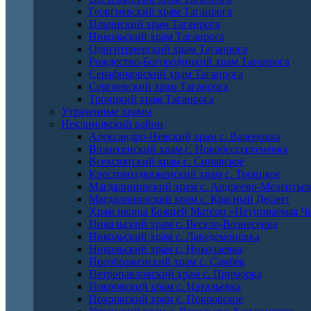
Георгиевский храм Таганрога
Ильинский храм Таганрога
Никольский храм Таганрога
Одигитриевский храм Таганрога
Рождество-Богородицкий храм Таганрога
Серафимовский храм Таганрога
Сергиевский храм Таганрога
Троицкий храм Таганрога
Утраченные храмы
Неклиновский район
Александро-Невский храм с. Вареновка
Вознесенский храм с. Новобессергеневка
Всехсвятский храм с. Синявское
Крестовоздвиженский храм с. Троицкое
Магдалининский храм с. Андреево-Мелентье
Магдалининский храм с. Красный Десант
Храм иконы Божией Матери «Неупиваемая Ча
Никольский храм с. Весело-Вознесенка
Никольский храм с. Лакедемоновка
Никольский храм с. Николаевка
Преображенский храм с. Самбек
Петропавловский храм с. Приморка
Покровский храм с. Натальевка
Покровский храм с. Покровское