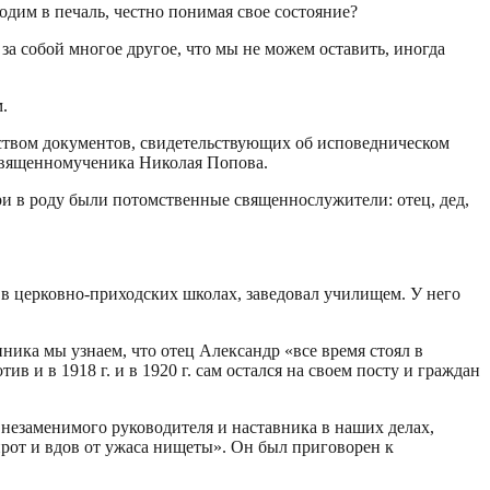
ходим в печаль, честно понимая свое состояние?
 за собой многое другое, что мы не можем оставить, иногда
.
ством документов, свидетельствующих об исповедническом
священномученика Николая Попова.
ри в роду были потомственные священнослужители: отец, дед,
в церковно-приходских школах, заведовал училищем. У него
ника мы узнаем, что отец Александр «все время стоял в
 и в 1918 г. и в 1920 г. сам остался на своем посту и граждан
незаменимого руководителя и наставника в наших делах,
ирот и вдов от ужаса нищеты». Он был приговорен к