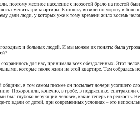
али, поэтому местное население с неохотой брало на постой быв
шлось сменить три квартиры. Батюшку возили по морозу в больни
ему дали люди, у которых уже к тому времени жило восемь чело
и голодных и больных людей. И мы можем их понять: была угроза
тей?
 сохранилось для нас, принимала всех обездоленных. Этот чел
ыльными, которые также жили на этой квартире. Там собралась 
общины, в том самом письме он посылает дочери усопшего слов
нию. Похоронили, конечно, в гробе, в подряснике, епитрахили 
ый был глубоко верующий человек, какие теперь на редкость. Н
где-то вдали от детей, при современных условиях – это непосиль