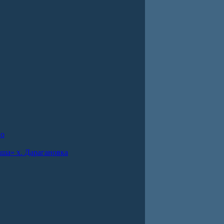
во
ша» х. Дарагановка