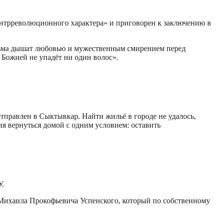
контрреволюционного характера» и приговорен к заключению в
исьма дышат любовью и мужественным смирением перед
 Божией не упадёт ни один волос».
тправлен в Сыктывкар. Найти жильё в городе не удалось,
я вернуться домой с одним условием: оставить
У.
 Михаила Прокофьевича Успенского, который по собственному