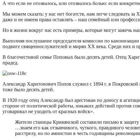
А что если не отозвалось, или отозвалось болью: если конкретн
Мы можем сказать: у нас нет богатств, нам легче следовать за 
даже и не имеем права оставлять – наш семейный или професс
Но в жизни вокруг нас есть примеры, которые могут зажечь н
Выполняя послушание председателя комиссии по канонизации 
подвиге священнослужителей и мирян XX века. Среди них и п
В благочестивой семье Поповых было десять детей. Отец Хари
прадед.
Александр Харитонович Попов служил с 1894 г. в Покровской 
тоже было десять детей.
В 1920 году отец Александр был арестован по доносу в агитаци
стороне от политической работы, никаких действий против совет
уговаривал не уходить от красных войск».
Жители станицы Кривянской составили письмо в защиту с
…знаем его как отзывчивого, чуткого, правдивого челов
расстрелу, но по амнистии в честь годовщины революции