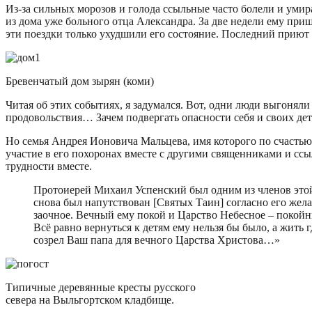
Из-за сильных морозов и голода ссыльные часто болели и умир
из дома уже больного отца Александра. За две недели ему при
эти поездки только ухудшили его состояние. Последний приют 
Бревенчатый дом зырян (коми)
Читая об этих событиях, я задумался. Вот, одни люди выгонял
продовольствия… Зачем подвергать опасности себя и своих де
Но семья Андрея Ионовича Мальцева, имя которого по счастью
участие в его похоронах вместе с другими священниками и сс
трудности вместе.
Протоиерей Михаил Успенский был одним из членов этой 
снова был напутствован [Святых Таин] согласно его жела
заочное. Вечный ему покой и Царство Небесное – покойн
Всё равно вернуться к детям ему нельзя бы было, а жить 
созрел Ваш папа для вечного Царства Христова…»
Типичные деревянные кресты русского
севера на Выльгортском кладбище.