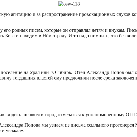
етскую агитацию и за распространение провокационных слухов 
 у его родных писем, которые он отправлял детям и внукам. П
 Бога и находим в Нём отраду. И то надо помнить, что без воли
а поселение на Урал или в Сибирь. Отец Александр Попов был о
авилу тогдашних властей ему предложили после срока заключени
ик ходить пешком в город отмечаться к уполномоченному ОГП
 Александра Попова мы узнаем из письма ссыльного протоиерея
 и уважал».