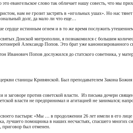
о это евангельское слово так обличает нашу совесть, что мы при
Христом, нам не грозит застрять в «игольных ушах». Но нас тянет
иональный долг, да мало ли что еще…
аше сердце истинным огнем и в то же время послужить утешением
святых Донской митрополии, я познакомился с большим количе
ротоиерей Александр Попов. Это брат уже канонизированного 
тон Иванович Попов дослужился до статского советника, у мате
церкви станицы Кривянской. Был преподавателем Закона Божия 
и и заговоре против советской власти. Из письма дочери священ
ской власти не предпринимал и агитацией не занимался; напротив
воего пастыря: «Мы … в продолжении 26 лет имели в его лице 
ека, лучшего помощника в наших несчастьях, спасшего многих с
, приговор был отменен.