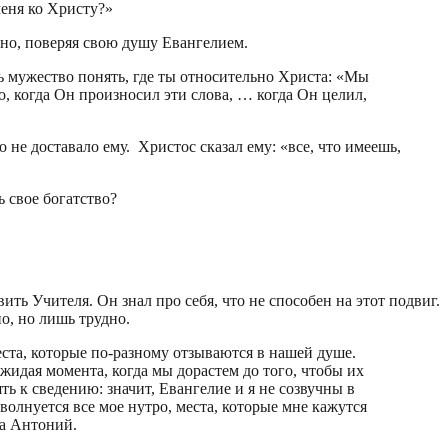
меня ко Христу?»
янно, поверяя свою душу Евангелием.
ь мужество понять, где ты относительно Христа: «Мы
, когда Он произносил эти слова, … когда Он целил,
 не доставало ему. Христос сказал ему: «все, что имеешь,
ь свое богатство?
ть Учителя. Он знал про себя, что не способен на этот подвиг.
о, но лишь трудно.
еста, которые по-разному отзываются в нашей душе.
идая момента, когда мы дорастем до того, чтобы их
ть к сведению: значит, Евангелие и я не созвучны в
аволнуется все мое нутро, места, которые мне кажутся
ка Антоний.