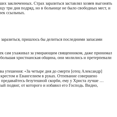
ших заключенных. Страх заразиться заставлял хозяев выгонять
цу три дня подряд, но в больнице не было свободных мест, и
век ссыльных.
 заразиться, пришлось бы делиться последними запасами
овек сам ухаживал за умирающим священником, даже принимал
небольшая христианская община, они молились и претерпевали
а утешения: «За четыре дня до смерти [отец Александр]
с крестом и Евангелием в руках. Отпевание совершено
е предавайтесь безутешной скорби, ему у Христа лучше …
ный подвиг, от которого и избавил его Господь. Видно,