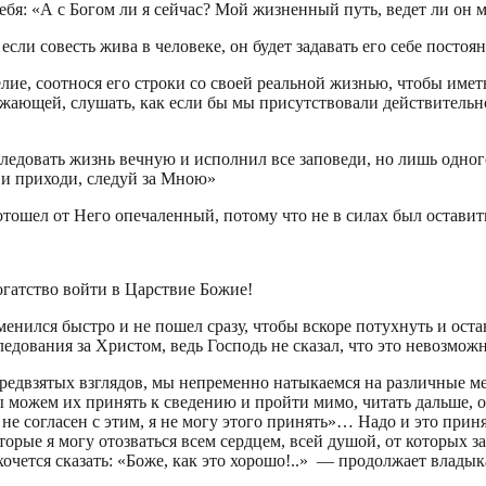
бя: «А с Богом ли я сейчас? Мой жизненный путь, ведет ли он 
 если совесть жива в человеке, он будет задавать его себе посто
е, соотнося его строки со своей реальной жизнью, чтобы имет
ужающей, слушать, как если бы мы присутствовали действительно
ледовать жизнь вечную и исполнил все заповеди, но лишь одного
 и приходи, следуй за Мною»
отошел от Него опечаленный, потому что не в силах был оставит
огатство войти в Царствие Божие!
нился быстро и не пошел сразу, чтобы вскоре потухнуть и остави
дования за Христом, ведь Господь не сказал, что это невозможн
 предвзятых взглядов, мы непременно натыкаемся на различные м
ожем их принять к сведению и пройти мимо, читать дальше, ож
 не согласен с этим, я не могу этого принять»… Надо и это приня
оторые я могу отозваться всем сердцем, всей душой, от которых з
очется сказать: «Боже, как это хорошо!..» — продолжает влады