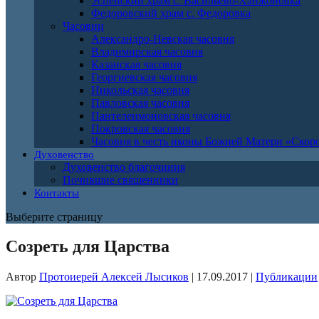
Успенский храм с. Васильево-Ханжоновка
Федоровский храм с. Федоровка
Часовни
Александро-Невская часовня
Владимирская часовня
Казанская часовня
Георгиевская часовня
Никольская часовня
Павловская часовня
Пантелеимоновская часовня
Покровская часовня
Часовня в честь иконы Божией Матери «Ско
Духовенство
Духовенство благочиния
Почившие священники
Контакты
Выберите страницу
Созреть для Царства
Автор
Протоиерей Алексей Лысиков
|
17.09.2017
|
Публикации