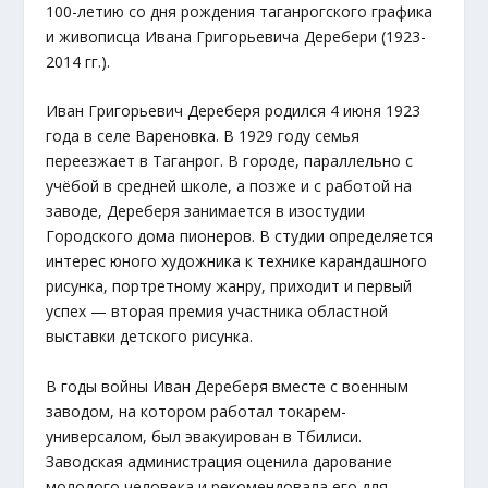
100-летию со дня рождения таганрогского графика
и живописца Ивана Григорьевича Деребери (1923-
2014 гг.).
Иван Григорьевич Дереберя родился 4 июня 1923
года в селе Вареновка. В 1929 году семья
переезжает в Таганрог. В городе, параллельно с
учёбой в средней школе, а позже и с работой на
заводе, Дереберя занимается в изостудии
Городского дома пионеров. В студии определяется
интерес юного художника к технике карандашного
рисунка, портретному жанру, приходит и первый
успех — вторая премия участника областной
выставки детского рисунка.
В годы войны Иван Дереберя вместе с военным
заводом, на котором работал токарем-
универсалом, был эвакуирован в Тбилиси.
Заводская администрация оценила дарование
молодого человека и рекомендовала его для